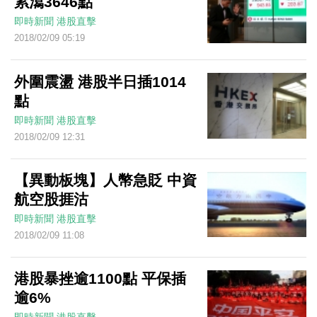
累瀉3646點
即時新聞
港股直擊
2018/02/09 05:19
外圍震盪 港股半日插1014
點
即時新聞
港股直擊
2018/02/09 12:31
【異動板塊】人幣急貶 中資
航空股捱沽
即時新聞
港股直擊
2018/02/09 11:08
港股暴挫逾1100點 平保插
逾6%