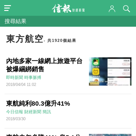
搜尋結果
東方航空
- 共1920個結果
內地多家一線網上旅遊平台
被爆綑綁銷售
即時新聞
時事脈搏
2018/04/04 11:02
東航純利80.3億升41%
今日信報
財經新聞
簡訊
2018/03/30