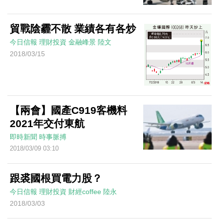
貿戰陰霾不散 業績各有各炒
今日信報
理財投資
金融峰景
陸文
2018/03/15
【兩會】國產C919客機料
2021年交付東航
即時新聞
時事脈搏
2018/03/09 03:10
跟裘國根買電力股？
今日信報
理財投資
財經coffee
陸永
2018/03/03