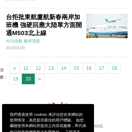
台拒批東航廈航新春兩岸加
班機 強硬回應大陸單方面開
通M503北上線
今日信報
兩岸消息
2018/01/30
«
11
12
13
14
15
16
17
18
頁
數：
19
20
»
我們透過使用 cookies 來評估您在本網站的
使用情況，為您提供最佳的用戶體驗。 如您
繼續使用本網站所提供之內容或服務，即代表
信報財經新聞有限公司版權所有，不得轉載。
您已同意我們最新之私隱條款。
了解更多