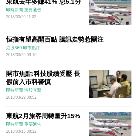
東航去年多賺41% 息5.1分
即時新聞
重要通告
2018/03/29 11:02
恒指有望高開百點 騰訊走勢惹關注
港股360
即巿點評
2018/03/29 09:10
開市焦點:科技股續受壓 長
假前入市料審慎
即時新聞
港股直擊
2018/03/29 08:52
東航2月旅客周轉量升15%
即時新聞
重要通告
2018/03/15 08:12