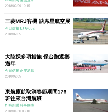
即時新聞
港股直擊
2018/02/09 10:15
三菱MRJ客機 缺席星航空展
今日信報
EJ Global
2018/02/05
大陸採多項措施 保台胞返鄉
過年
今日信報
兩岸消息
2018/02/05
東航廈航取消春節期間176
班往來台灣航班
即時新聞
時事脈搏
2018/01/30 03:10