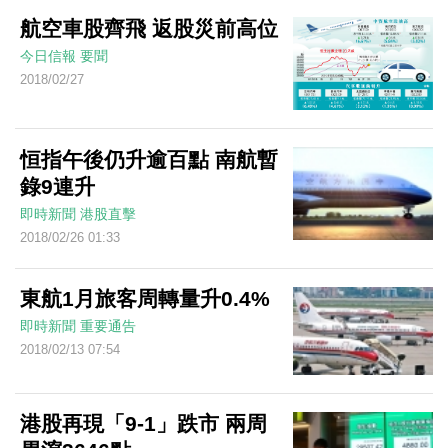
航空車股齊飛 返股災前高位
今日信報
要聞
2018/02/27
恒指午後仍升逾百點 南航暫
錄9連升
即時新聞
港股直擊
2018/02/26 01:33
東航1月旅客周轉量升0.4%
即時新聞
重要通告
2018/02/13 07:54
港股再現「9-1」跌市 兩周