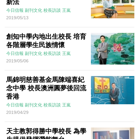
新法
今日信報
副刊文化
校長訪談
王嵐
2019/05/13
創知中學內地出生校長 培育
各階層學生民族情懷
今日信報
副刊文化
校長訪談
王嵐
2019/05/06
馬錦明慈善基金馬陳端喜紀
念中學 校長澳洲圓夢後回流
香港
今日信報
副刊文化
校長訪談
王嵐
2019/04/29
天主教郭得勝中學校長 為學