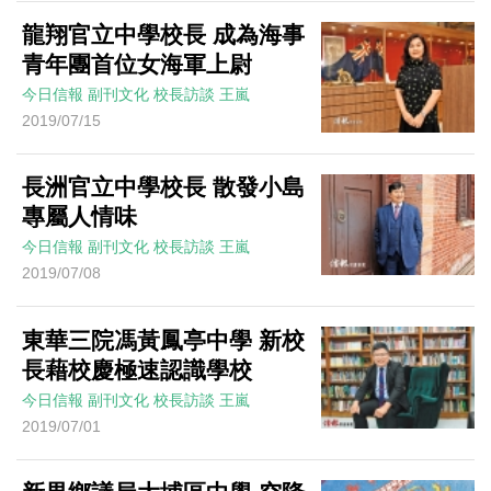
龍翔官立中學校長 成為海事
青年團首位女海軍上尉
今日信報
副刊文化
校長訪談
王嵐
2019/07/15
長洲官立中學校長 散發小島
專屬人情味
今日信報
副刊文化
校長訪談
王嵐
2019/07/08
東華三院馮黃鳳亭中學 新校
長藉校慶極速認識學校
今日信報
副刊文化
校長訪談
王嵐
2019/07/01