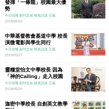
發揮「一條龍」校園最大優
勢
今日信報
副刊文化
校長訪談
王嵐
2019/06/03
中華基督教會基道中學 校長
演微電影與學生同行
今日信報
副刊文化
校長訪談
王嵐
2019/05/27
靈糧堂怡文中學校長 因為
「神的Calling」走入校園
今日信報
副刊文化
校長訪談
王嵐
2019/05/20
迦密中學校長 自創英文教學