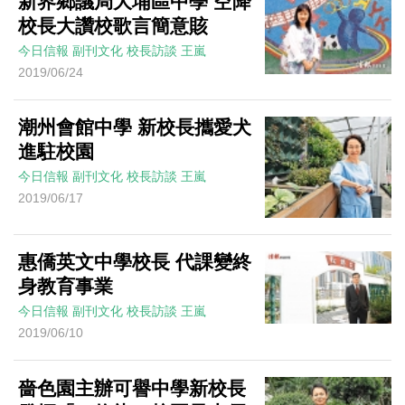
新界鄉議局大埔區中學 空降
校長大讚校歌言簡意賅
今日信報
副刊文化
校長訪談
王嵐
2019/06/24
潮州會館中學 新校長攜愛犬
進駐校園
今日信報
副刊文化
校長訪談
王嵐
2019/06/17
惠僑英文中學校長 代課變終
身教育事業
今日信報
副刊文化
校長訪談
王嵐
2019/06/10
嗇色園主辦可譽中學新校長