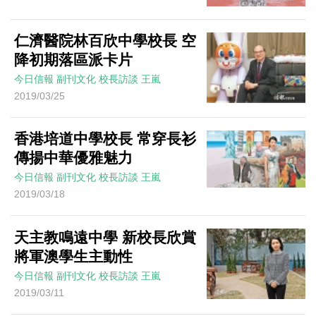
仁濟醫院林百欣中學校長 空
降初期落區派卡片
今日信報
副刊文化
校長訪談
王嵐
2019/03/25
香港培道中學校長 常穿長衫
傳揚中華優雅魅力
今日信報
副刊文化
校長訪談
王嵐
2019/03/18
天主教鳴遠中學 新校長欣賞
將軍澳學生主動性
今日信報
副刊文化
校長訪談
王嵐
2019/03/11