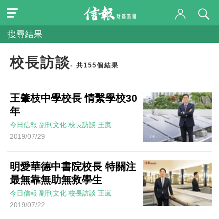
搜尋結果
校長訪談
- 共155個結果
王肇枝中學校長 情繫學校30
年
今日信報
副刊文化
校長訪談
王嵐
2019/07/29
明愛華德中書院校長 特關注
最無靠無助無救學生
今日信報
副刊文化
校長訪談
王嵐
2019/07/22