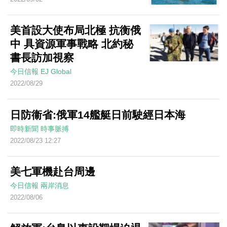
美首設大使布局北極 抗衡俄
中 具資源軍事戰略 北約秘
書長訪加視察
今日信報
EJ Global
2022/08/29
日防衞省:俄軍14艦艇日前駛經日本海
即時新聞
時事脈搏
2022/08/23 12:27
美七軍機赴台周邊
今日信報
兩岸消息
2022/08/06