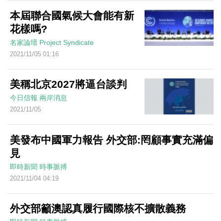
本屆聯合國氣候大會能有新
花樣嗎?
名家論壇
Project Syndicate
2021/11/05 01:16
美稱北京2027將逼台談判
今日信報
兩岸消息
2021/11/05
美發布中國軍力報告 外交部:罔顧事實充滿偏
見
即時新聞
時事脈搏
2021/11/04 04:19
外交部籲澳認真履行國際核不擴散義務