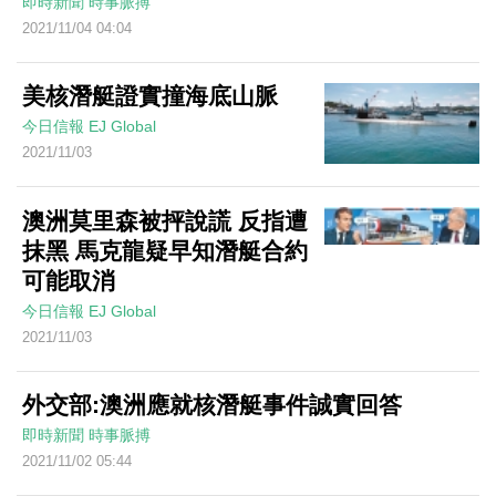
即時新聞
時事脈搏
2021/11/04 04:04
美核潛艇證實撞海底山脈
今日信報
EJ Global
2021/11/03
澳洲莫里森被抨說謊 反指遭
抹黑 馬克龍疑早知潛艇合約
可能取消
今日信報
EJ Global
2021/11/03
外交部:澳洲應就核潛艇事件誠實回答
即時新聞
時事脈搏
2021/11/02 05:44