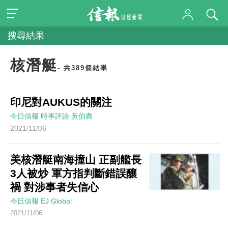
搜尋結果
核潛艇
- 共389個結果
印尼對AUKUS的關注
今日信報
時事評論
黃伯農
2021/11/06
美核潛艇南海撞山 正副艦長
3人被炒 軍方指判斷錯誤釀
禍 對涉事者失信心
今日信報
EJ Global
2021/11/06