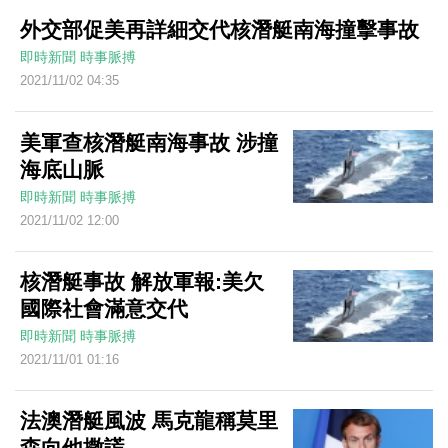
外交部促美再詳細交代核潛艇南海撞擊事故
即時新聞
時事脈搏
2021/11/02 04:35
美軍查核潛艇南海事故 涉撞
海底山脈
即時新聞
時事脈搏
2021/11/02 12:00
核潛艇事故 解放軍報:美欠
國際社會滿意交代
即時新聞
時事脈搏
2021/11/01 01:16
法澳潛艇風波 馬克龍稱莫里
森向他撒謊