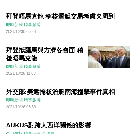
拜登晤馬克龍 稱核潛艇交易考慮欠周到
即時新聞
時事脈搏
2021/10/30 05:44
拜登抵羅馬與方濟各會面 稍
後晤馬克龍
即時新聞
時事脈搏
2021/10/29 11:03
外交部:美遮掩核潛艇南海撞擊事件真相
即時新聞
時事脈搏
2021/10/26 03:56
AUKUS對跨大西洋關係的影響
今日信報
時事評論
黃伯農