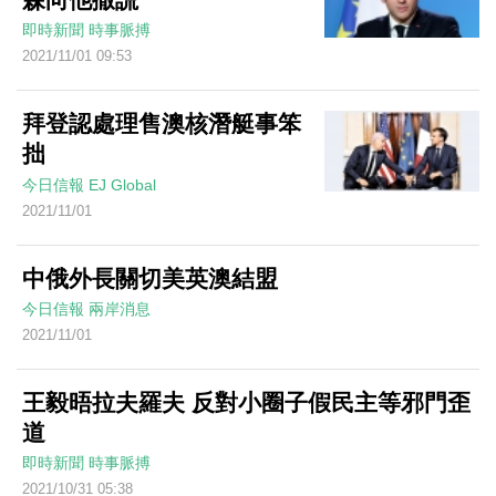
即時新聞
時事脈搏
2021/11/01 09:53
拜登認處理售澳核潛艇事笨
拙
今日信報
EJ Global
2021/11/01
中俄外長關切美英澳結盟
今日信報
兩岸消息
2021/11/01
王毅晤拉夫羅夫 反對小圈子假民主等邪門歪
道
即時新聞
時事脈搏
2021/10/31 05:38