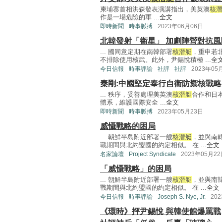
柬埔寨首相洪森發表演講指出，美英澳
核
作是一場危險的軍 ...
全文
即時新聞
時事脈搏
2023年06月06日
北韓發射「衞星」 加劇陣營對抗風
... 國同意定期在南韓部署
核潛艇
，重申若
不排除使用核武。此外，尹錫悅積極 ...
全
今日信報
時事評論
社評
社評
2023年05
秦剛:中國堅定奉行自衞防禦核戰略
... 秩序，妥善處理美英澳
核潛艇
合作和日
體系，維護國際安全 ...
全文
即時新聞
時事脈搏
2023年05月23日
威懾戰略的困局
... 朝鮮半島附近部署一艘
核潛艇
，並與南
戰期間與北約盟國的約定相似。 在 ...
全文
名家論壇
Project Syndicate
2023年05月2
「威懾戰略」的困局
... 朝鮮半島附近部署一艘
核潛艇
，並與南
戰期間與北約盟國的約定相似。 在 ...
全文
今日信報
時事評論
Joseph S. Nye, Jr.
20
《環時》抨尹錫悅 與韓使館爆罵戰