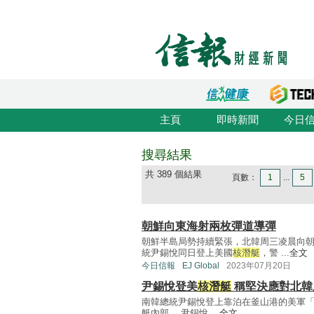
主頁
即時新聞
今日
搜尋結果
共 389 個結果
頁數：
1
...
5
朝鮮向東海射兩枚彈道導彈
朝鮮半島局勢持續緊張，北韓周三凌晨向
統尹錫悅同日登上美國
核潛艇
，警 ...
全文
今日信報
EJ Global
2023年07月20日
尹錫悅登美
核潛艇
稱堅決應對北韓
南韓總統尹錫悅登上靠泊在釜山港的美軍「肯塔基
艇內部。 尹錫悅 ...
全文