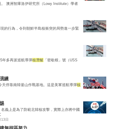
 澳洲智庫洛伊研究所（Lowy Institute）學者
出現的行為，令到朝鮮半島核衝突的局勢進一步緊
5年多再派巡航導彈
核潛艇
「密歇根」號（USS
演練
N)今天停靠南韓釜山作戰基地。這是美軍巡航導彈
核
惕
，名義上是為了防範北韓核攻擊，實際上亦將中國
文
月13日
建無核區努力