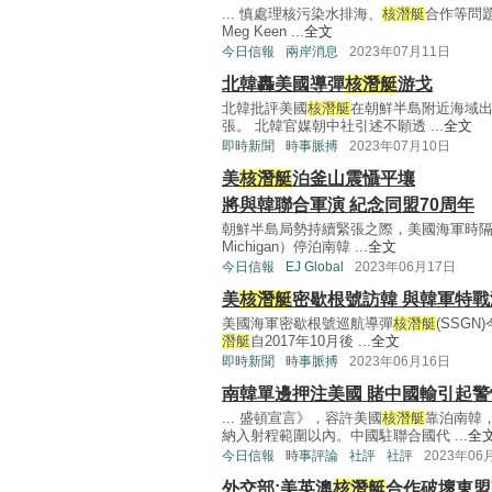
... 慎處理核污染水排海、
核潛艇
合作等問題。
Meg Keen ...
全文
今日信報
兩岸消息
2023年07月11日
北韓轟美國導彈
核潛艇
游戈
北韓批評美國
核潛艇
在朝鮮半島附近海域
張。 北韓官媒朝中社引述不願透 ...
全文
即時新聞
時事脈搏
2023年07月10日
美
核潛艇
泊釜山震懾平壤
將與韓聯合軍演 紀念同盟70周年
朝鮮半島局勢持續緊張之際，美國海軍時隔
Michigan）停泊南韓 ...
全文
今日信報
EJ Global
2023年06月17日
美
核潛艇
密歇根號訪韓 與韓軍特戰
美國海軍密歇根號巡航導彈
核潛艇
(SSG
潛艇
自2017年10月後 ...
全文
即時新聞
時事脈搏
2023年06月16日
南韓單邊押注美國 賭中國輸引起警
... 盛頓宣言》，容許美國
核潛艇
靠泊南韓
納入射程範圍以內。中國駐聯合國代 ...
全
今日信報
時事評論
社評
社評
2023年06
外交部:美英澳
核潛艇
合作破壞東盟