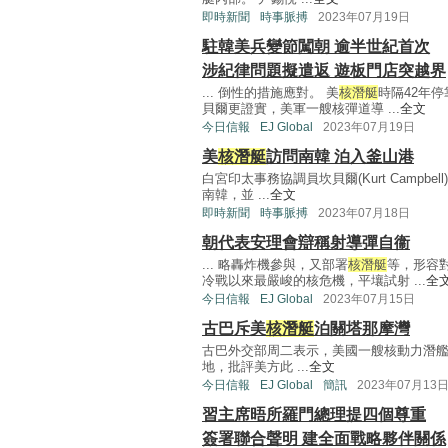
即時新聞
時事脈搏
2023年07月19日
駐韓美兵變節闖朝 逾半世紀首次
涉紀律問題擬遣返 遊板門店突越界
... 倒性的措施應對。 美
核潛艇
時隔42年
貝爾更證實，美軍一艘核彈道導 ...
全文
今日信報
EJ Global
2023年07月19日
美
核潛艇
訪問南韓 泊入釜山港
白宮印太事務協調員坎貝爾(Kurt Campb
南韓，並 ...
全文
即時新聞
時事脈搏
2023年07月18日
朝代表安理會辯稱射導彈自衞
... 略轟炸機參與，又部署
核潛艇
等，形容
冷戰以來最嚴峻的核危機，平壤試射 ...
全
今日信報
EJ Global
2023年07月15日
古巴斥美
核潛艇
泊關塔那摩灣
古巴外交部周二表示，美國一艘核動力潛艦
地，批評美方此 ...
全文
今日信報
EJ Global
簡訊
2023年07月13
習主席晤所羅門總理提四個尊重
簽署聯合聲明 建全面戰略夥伴關係