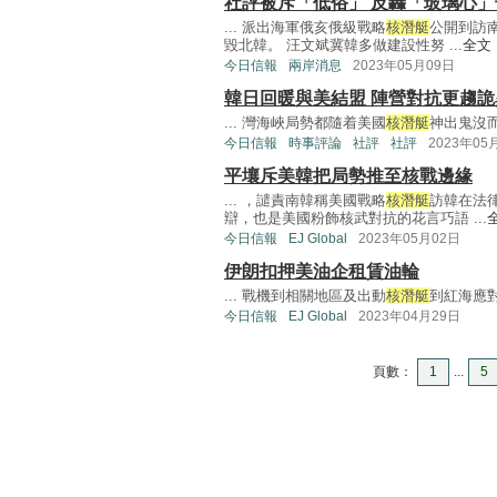
社評被斥「低俗」 反轟「玻璃心
... 派出海軍俄亥俄級戰略
核潛艇
公開到訪
毀北韓。 汪文斌冀韓多做建設性努 ...
全文
今日信報
兩岸消息
2023年05月09日
韓日回暖與美結盟 陣營對抗更趨詭
... 灣海峽局勢都隨着美國
核潛艇
神出鬼沒而
今日信報
時事評論
社評
社評
2023年05
平壤斥美韓把局勢推至核戰邊緣
... ，譴責南韓稱美國戰略
核潛艇
訪韓在法
辯，也是美國粉飾核武對抗的花言巧語 ...
今日信報
EJ Global
2023年05月02日
伊朗扣押美油企租賃油輪
... 戰機到相關地區及出動
核潛艇
到紅海應對。
今日信報
EJ Global
2023年04月29日
頁數：
1
...
5