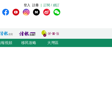
登入
註冊
|
訂閱 / 續訂
信報視頻
移民攻略
大灣區