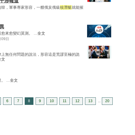
」干涉報道
南韓，軍事專家形容，一艘俄亥俄級
核潛艇
就能摧
異
愈來愈變幻莫測。 ...
全文
月09日
律上無任何問題的說法，形容這是荒謬至極的詭
全文
 ...
全文
6
7
8
9
10
11
12
13
...
20