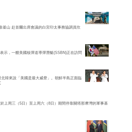
停靠釜山 赴首爾出席會議的白宮印太事務協調員坎
ell)表示，一艘美國核彈道導彈潛艇(SSBN)正在訪問
對北韓來說「美國是最大威脅」。朝鮮半島正面臨
文
於上周三（5日）至上周六（8日）期間停靠關塔那摩灣的軍事基
日