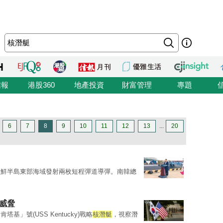
信報
港股360
地產投資
財富管理
專題
6
7
8
9
10
11
12
13
...
20
朝鮮半島東部海域發射兩枚短程彈道導彈。南韓總
威脅
」號(USS Kentucky)戰略
核潛艇
，視察潛