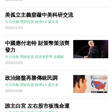
美孤立主義窒礙中美科研交流
今日信報
理財投資
經濟3.0
梁天卓
2024/11/15
中國應付老特 財策幣策須齊
發力
今日信報
理財投資
投資者哲學
涂國彬
2024/11/09
政治賭盤再勝傳統民調
今日信報
理財投資
經濟3.0
梁天卓
2024/11/08
誰主白宮 左右股市板塊命運