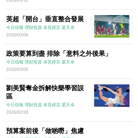
2026/03/12
英超「開台」垂直整合發展
今日信報
理財投資
卓見經言
梁天卓
2026/03/06
政策要算到盡 排除「意料之外後果」
今日信報
理財投資
卓見經言
梁天卓
2026/03/05
劉美賢奪金拆解快樂學習誤
區
今日信報
理財投資
卓見經言
梁天卓
2026/02/28
預算案前後「做啲嘢」焦慮