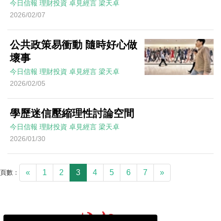
今日信報
理財投資
卓見經言
梁天卓
2026/02/07
公共政策易衝動 隨時好心做
壞事
今日信報
理財投資
卓見經言
梁天卓
2026/02/05
學歷迷信壓縮理性討論空間
今日信報
理財投資
卓見經言
梁天卓
2026/01/30
«
1
2
3
4
5
6
7
»
頁數：