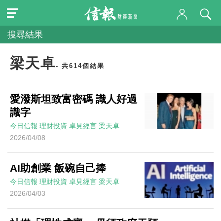
搜尋結果
梁天卓
- 共614個結果
愛潑斯坦致富密碼 識人好過
識字
今日信報
理財投資
卓見經言
梁天卓
2026/04/08
AI助創業 飯碗自己捧
今日信報
理財投資
卓見經言
梁天卓
2026/04/03