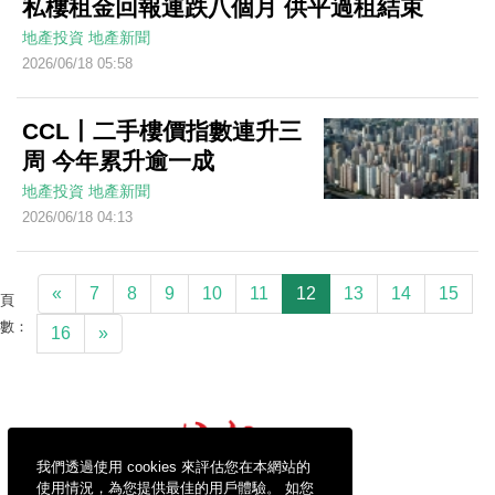
私樓租金回報連跌八個月 供平過租結束
地產投資
地產新聞
2026/06/18 05:58
CCL丨二手樓價指數連升三
周 今年累升逾一成
地產投資
地產新聞
2026/06/18 04:13
«
7
8
9
10
11
12
13
14
15
頁
數：
16
»
我們透過使用 cookies 來評估您在本網站的
使用情況，為您提供最佳的用戶體驗。 如您