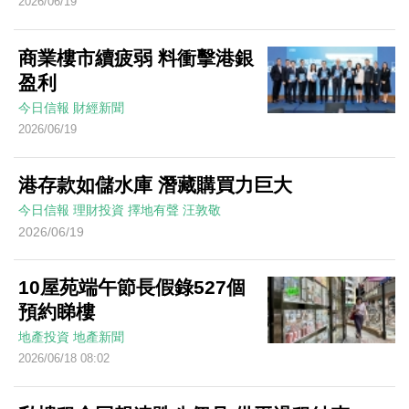
2026/06/19
商業樓市續疲弱 料衝擊港銀
盈利
今日信報
財經新聞
2026/06/19
港存款如儲水庫 潛藏購買力巨大
今日信報
理財投資
擇地有聲
汪敦敬
2026/06/19
10屋苑端午節長假錄527個
預約睇樓
地產投資
地產新聞
2026/06/18 08:02