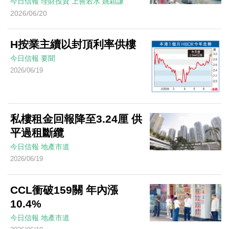
今日信報
理財投資
上善若水
姚穎謙
2026/06/20
H按業主續以封頂利率供樓
今日信報
要聞
2026/06/19
私樓租金回報降至3.24厘 供
平過租斷纜
今日信報
地產市道
2026/06/19
CCL衝破159關 年內漲
10.4%
今日信報
地產市道