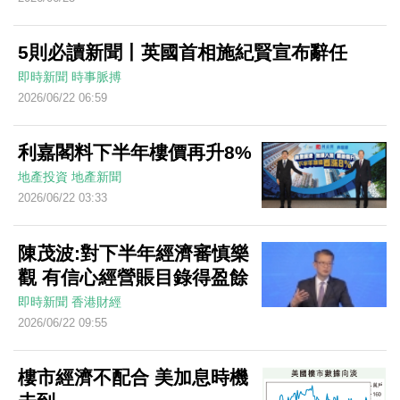
5則必讀新聞丨英國首相施紀賢宣布辭任
即時新聞
時事脈搏
2026/06/22 06:59
利嘉閣料下半年樓價再升8%
地產投資
地產新聞
2026/06/22 03:33
陳茂波:對下半年經濟審慎樂
觀 有信心經營賬目錄得盈餘
即時新聞
香港財經
2026/06/22 09:55
樓市經濟不配合 美加息時機