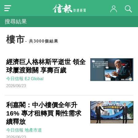
搜尋結果
樓市
- 共3000個結果
經濟巨人格林斯平逝世 領全
球屢渡難關 享壽百歲
今日信報
EJ Global
2026/06/23
利嘉閣：中小樓價全年升
16% 專才租轉買 剛性需求
續釋放
今日信報
地產市道
2026/06/23