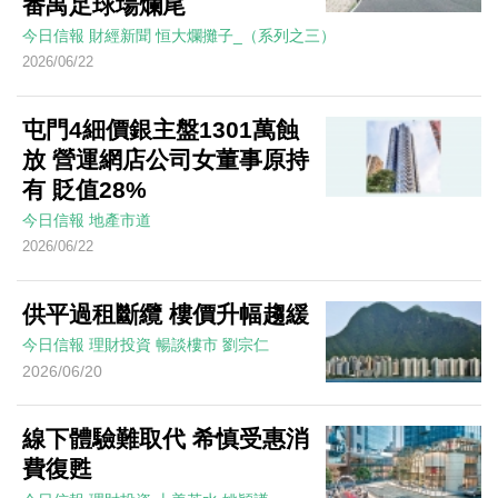
番禺足球場爛尾
今日信報
財經新聞
恒大爛攤子_（系列之三）
2026/06/22
屯門4細價銀主盤1301萬蝕
放 營運網店公司女董事原持
有 貶值28%
今日信報
地產市道
2026/06/22
供平過租斷纜 樓價升幅趨緩
今日信報
理財投資
暢談樓市
劉宗仁
2026/06/20
線下體驗難取代 希慎受惠消
費復甦