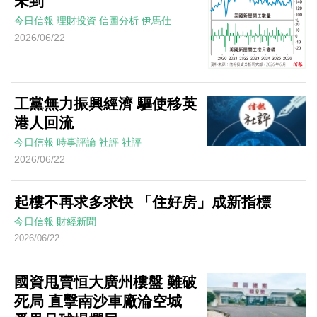
未到
今日信報
理財投資
信圖分析
伊馬仕
2026/06/22
工黨無力振興經濟 驅使移英
港人回流
今日信報
時事評論
社評
社評
2026/06/22
起樓不再求多求快 「住好房」成新指標
今日信報
財經新聞
2026/06/22
國資甩賣恒大廣州樓盤 難破
死局 直擊南沙車廠淪空城