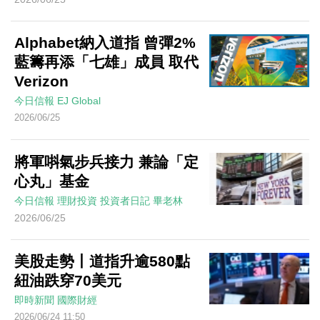
Alphabet納入道指 曾彈2%
藍籌再添「七雄」成員 取代
Verizon
今日信報
EJ Global
2026/06/25
將軍唞氣步兵接力 兼論「定
心丸」基金
今日信報
理財投資
投資者日記
畢老林
2026/06/25
美股走勢丨道指升逾580點
紐油跌穿70美元
即時新聞
國際財經
2026/06/24 11:50