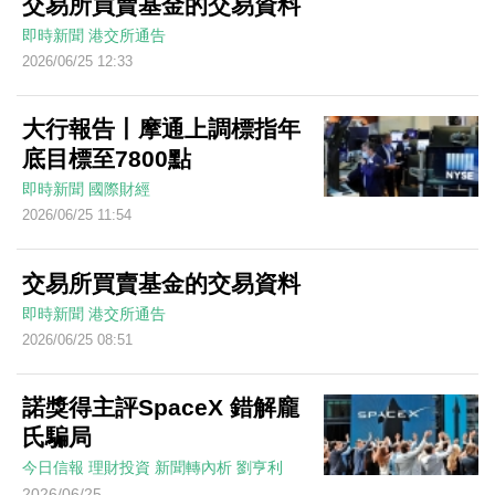
交易所買賣基金的交易資料
即時新聞
港交所通告
2026/06/25 12:33
大行報告丨摩通上調標指年
底目標至7800點
即時新聞
國際財經
2026/06/25 11:54
交易所買賣基金的交易資料
即時新聞
港交所通告
2026/06/25 08:51
諾獎得主評SpaceX 錯解龐
氏騙局
今日信報
理財投資
新聞轉內析
劉亨利
2026/06/25