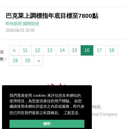
巴克萊上調標指年底目標至7800點
即時新聞
國際財經
2026/06/23 10:46
«
11
12
13
14
15
16
17
18
頁
數：
19
20
»
我們透過使用 cookies 來評估您在本網站的
使用情況，為您提供最佳的用戶體驗。 如您
繼續使用本網站所提供之內容或服務，即代表
信報財經新聞有限公司版權所有，不得轉載。
您已同意我們最新之私隱條款。
了解更多
Copyright © 2026 Hong Kong Economic Journal Company
Limited. All rights reserved.
關閉