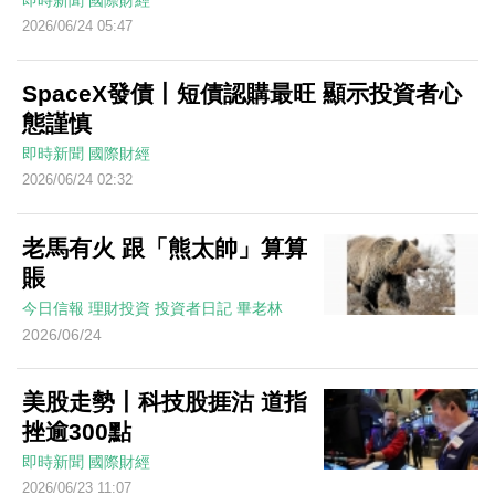
即時新聞
國際財經
2026/06/24 05:47
SpaceX發債丨短債認購最旺 顯示投資者心
態謹慎
即時新聞
國際財經
2026/06/24 02:32
老馬有火 跟「熊太帥」算算
賬
今日信報
理財投資
投資者日記
畢老林
2026/06/24
美股走勢丨科技股捱沽 道指
挫逾300點
即時新聞
國際財經
2026/06/23 11:07