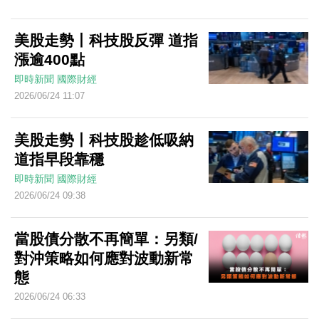
美股走勢丨科技股反彈 道指
漲逾400點
即時新聞
國際財經
2026/06/24 11:07
美股走勢丨科技股趁低吸納
道指早段靠穩
即時新聞
國際財經
2026/06/24 09:38
當股債分散不再簡單：另類/
對沖策略如何應對波動新常
態
2026/06/24 06:33