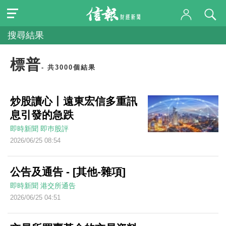
搜尋結果
標普
- 共3000個結果
炒股讀心丨遠東宏信多重訊
息引發的急跌
即時新聞
即巿股評
2026/06/25 08:54
公告及通告 - [其他-雜項]
即時新聞
港交所通告
2026/06/25 04:51