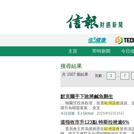
主頁
即時新聞
今日
搜尋結果
共 1507 個結果
頁數：
1
...
7
默克爾手下敗將鹹魚翻生
... 梅爾茨投身政壇，當選
歐洲議會
議員，
躍升為聯盟黨黨 ...
全文
今日信報
EJ Global
2025年02月25日
道指收市升123點 特斯拉挫逾6%
... 委員會主席馮德萊恩在
歐洲議會
發表演
憾，揚言不會對不合理的關稅放任不管 ...