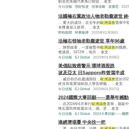
願意把美國汽車進口稅從 ...
全文
今日信報
理財投資
信筆攻略
習廣思
202
法國極右翼政治人物老勒龐逝世 終
... 重大的成功，在去年的
歐洲議會
選舉中
未獲邀加入政府。 ...
全文
即時新聞
時事脈搏
2025年01月08日
法極右領袖老勒龐逝世 享年96歲
... 陣營政客，一度被暫停
歐洲議會
的職務。
會議員。1972年，他共 ...
全文
今日信報
EJ Global
2025年01月08日
美倡貼致癌警示 環球酒股跌
波及亞太 日Sapporo昨曾瀉半成
... 威目前仍在建議階段，
歐洲議會
曾於2
終沒有落實強制加入警告標籤， ...
全文
今日信報
EJ Global
2025年01月07日
2024國際大事回顧——選舉年撼
... 在2024年6月舉行
歐洲議會
選舉，親歐中
惟右翼民粹政黨在法、德、意 ...
全文
今日信報
EJ Global
2024大事回顧——國
港經濟堪憂 中央扶一把
... 選，包括英國、法國、
歐洲議會
以及俄