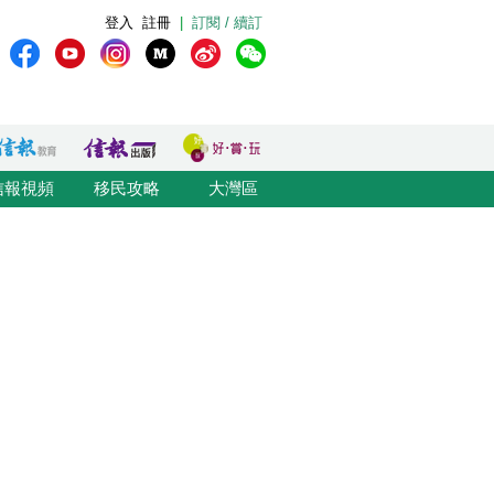
登入
註冊
|
訂閱 / 續訂
信報視頻
移民攻略
大灣區