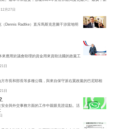
年12月27日
（Dennis Radtke）直斥馬斯克意圖干涉當地明
本來應用於議會助理的資金用來資助法國的政黨工
21日
地方市長和部長等多種公職，與來自保守派右翼政黨的巴尼耶相
21日
？
在安全與外交事務方面的工作中親眼見證這點。活
文
0日