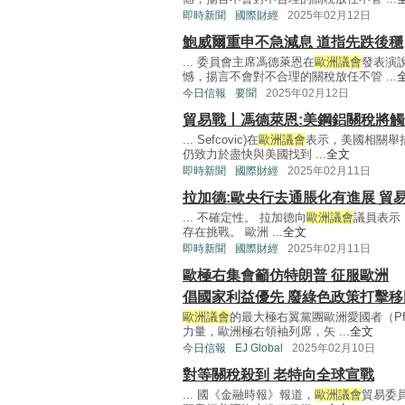
即時新聞
國際財經
2025年02月12日
鮑威爾重申不急減息 道指先跌後穩
... 委員會主席馮德萊恩在
歐洲議會
發表演
憾，揚言不會對不合理的關稅放任不管 ...
今日信報
要聞
2025年02月12日
貿易戰丨馮德萊恩:美鋼鋁關稅將
... Sefcovic)在
歐洲議會
表示，美國相關舉
仍致力於盡快與美國找到 ...
全文
即時新聞
國際財經
2025年02月11日
拉加德:歐央行去通脹化有進展 貿
... 不確定性。 拉加德向
歐洲議會
議員表示
存在挑戰。 歐洲 ...
全文
即時新聞
國際財經
2025年02月11日
歐極右集會籲仿特朗普 征服歐洲
倡國家利益優先 廢綠色政策打擊移
歐洲議會
的最大極右翼黨團歐洲愛國者（P
力量，歐洲極右領袖列席，矢 ...
全文
今日信報
EJ Global
2025年02月10日
對等關稅殺到 老特向全球宣戰
... 國《金融時報》報道，
歐洲議會
貿易委員