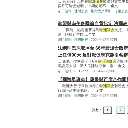
... agarde）上周在
歐洲議會
經濟與貨幣事
個月可能會減弱，中期前景不 ...
全文
今日信報
理財投資
期貨大戶手影
信報投資
歐盟與南美多國簽自貿協定 法國表
... 。同時，協定也要得到
歐洲議會
支持。 
酒、阿根廷牛肉 ...
全文
即時新聞
國際財經
2024年12月07日
法總理巴尼耶垮台 66年最短命政府
上任僅90天 反對派促馬克龍引咎
... 免他。復興黨今年6月
歐洲議會
選舉慘敗
黨議席大減，新人民陣線取勝，惟 ...
全文
今日信報
EJ Global
2024年12月06日
【國際早班車】蘋果與百度合作開
... 歐洲央行行長拉加德在
歐洲議會
聽證會
行風險佔主導地位。 ...
全文
即時新聞
國際財經
2024年12月05日
頁數：
1
...
7