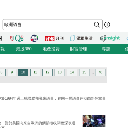
信報
港股360
地產投資
財富管理
專題
8
9
10
11
12
13
14
15
...
76
並於1994年選上德國聯邦議會議員，在同一屆議會任期由新任黨員
說，對於美國向來自歐洲的鋼鋁徵收關稅深表遺
全文