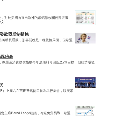
說，對於美國向來自歐洲的鋼鋁徵收關稅深表遺
全文
觸發歐盟反制措施
措將助長通脹，形容關稅是一種雙輸局面，但歐盟
易風險高
，歐羅區消費物價指數今年底預料可回落至2%目標，但經濟環境
民
fE）上周六在西班牙馬德里首次舉行集會，以展示
會主席Bernd Lange建議，為避免貿易戰，歐盟