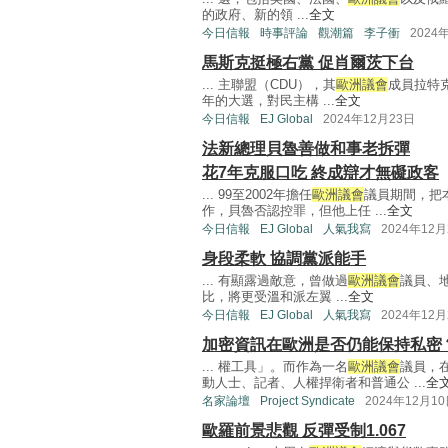
的政府、新的領 ...
全文
今日信報
時事評論
觀潮篇
李子衝
2024
馬斯克挺極右黨 促肖爾茨下台
... 主聯盟（CDU），其
歐洲議會
成員拉特克
年的大選，對民主構 ...
全文
今日信報
EJ Global
2024年12月23日
法新總理貝魯善做和事老拆彈
花7年克服口吃 終成辯才無礙政客
... 99至2002年擔任
歐洲議會
議員期間，把
作，貝魯否認控罪，但他上任 ...
全文
今日信報
EJ Global
人氣我寫
2024年12月
身段柔軟 協調黨派能手
... 有顯露過敵意，曾做過
歐洲議會
議員、
比，將更受溫和派左翼 ...
全文
今日信報
EJ Global
人氣我寫
2024年12月
加密資訊在歐洲是否仍能保持私密
... 權工具」。而作為一名
歐洲議會
議員，
動人士、記者、人權捍衛者和普通公 ...
全
名家論壇
Project Syndicate
2024年12月1
歐羅前景悲觀 反彈受制1.067