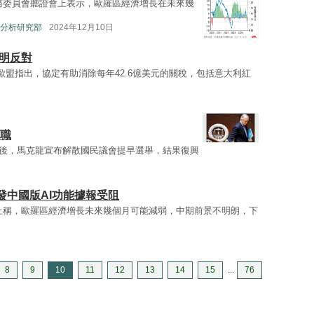
務委員會聽證會上表示，歐羅區經濟增長在未來幾
分析研究部
2024年12月10日
明反對
歐盟指出，協定有助消除每年42.6億美元的關稅，包括意大利紅
辭職
後，馬克龍宣布解散國民議會提早選舉，結果復興
發中國版AI功能據報受阻
上稱，歐羅區經濟增長未來幾個月可能減弱，中期前景不明朗，下
8
9
10
11
12
13
14
15
...
76