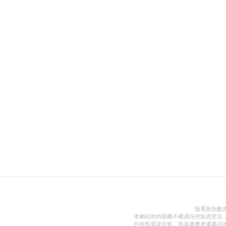
股票及指數
本網站的內容概不構成任何投資意見
任何投資決定前，投資者應考慮產品