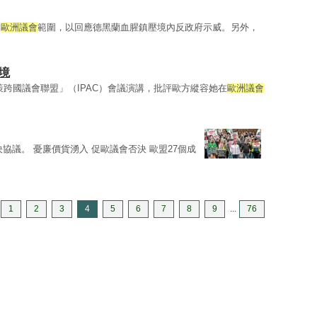
入
歐洲議會
範圍，以回應德黑蘭血腥鎮壓境內反政府示威。另外，
境
策跨國議會聯盟」（IPAC）會議演講，批評歐方縱容她在
歐洲議會
協議。 憂廉價貨湧入 促歐議會否決 歐盟27個成
1
2
3
4
5
6
7
8
9
...
76