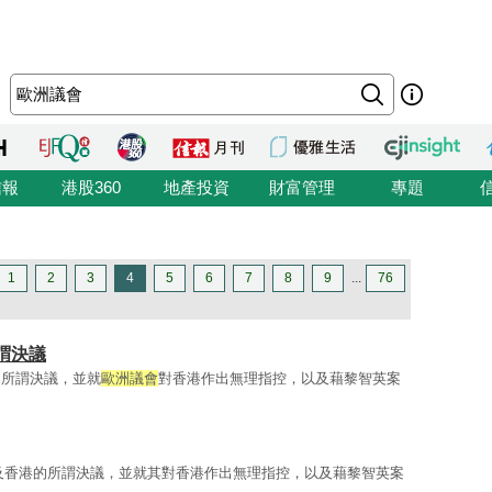
信報
港股360
地產投資
財富管理
專題
1
2
3
4
5
6
7
8
9
...
76
謂決議
的所謂決議，並就
歐洲議會
對香港作出無理指控，以及藉黎智英案
及香港的所謂決議，並就其對香港作出無理指控，以及藉黎智英案