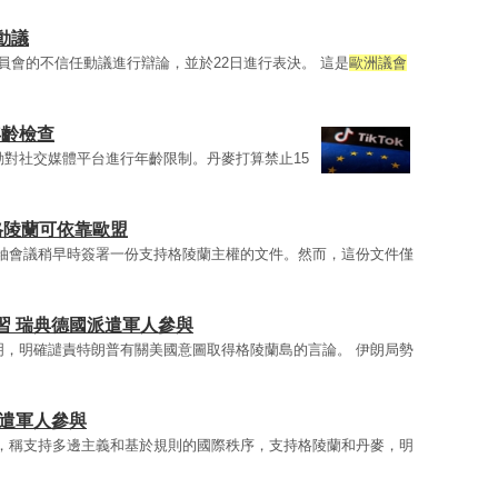
動議
委員會的不信任動議進行辯論，並於22日進行表決。 這是
歐洲議會
年齡檢查
動對社交媒體平台進行年齡限制。丹麥打算禁止15
格陵蘭可依靠歐盟
袖會議稍早時簽署一份支持格陵蘭主權的文件。然而，這份文件僅
習 瑞典德國派遣軍人參與
明，明確譴責特朗普有關美國意圖取得格陵蘭島的言論。 伊朗局勢
派遣軍人參與
，稱支持多邊主義和基於規則的國際秩序，支持格陵蘭和丹麥，明