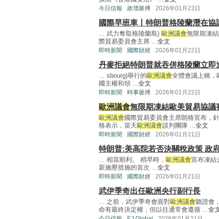
今日信報
政壇脈搏
2026年01月23日
國際早班車丨特朗普格陵蘭潛在協
... 武力奪取格陵蘭島)
歐洲議會
無限期凍結
際貿易委員會主席 ...
全文
即時新聞
國際財經
2026年01月22日
丹麥拒絕特朗普就吞併格陵蘭立即
... sbourg)舉行的
歐洲議會
全體會議上稱，
國主權和領 ...
全文
即時新聞
時事脈搏
2026年01月22日
歐洲議會
無限期凍結歐美貿易協議
歐洲議會
國際貿易委員會主席朗格宣布，針
格表示，當天
歐洲議會
談判團隊 ...
全文
即時新聞
國際財經
2026年01月21日
特朗普:美高院若否決關稅政策 政
... 相當順利。 稍早時，
歐洲議會
宣布凍結
新施壓措施的首次 ...
全文
即時新聞
國際財經
2026年01月21日
武伊季奇出任歐洲央行副行長
... 之前，武伊季奇會面對
歐洲議會
聽證會
命有最終決定權，但以往通常會遵循 ...
全
今日信報
EJ Global
2026年01月21日