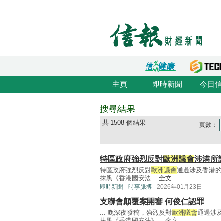
主頁
即時新聞
今日
搜尋結果
共 1508 個結果
頁數：
特區政府強烈反對
歐洲議會
涉港所
特區政府強烈反對
歐洲議會
通過涉及香港
抹黑《香港國安法 ...
全文
即時新聞
時事脈搏
2026年01月23日
支聯會顛覆案開審 何俊仁認罪
... 晚深夜發稿，強烈反對
歐洲議會
通過涉
抹黑《香港國安法》 ...
全文