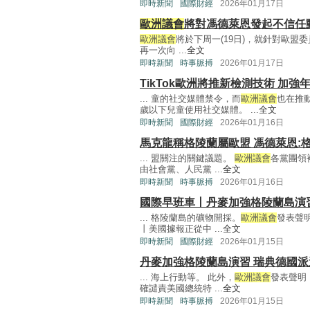
即時新聞
國際財經
2026年01月17日
歐洲議會
將對馮德萊恩發起不信任
歐洲議會
將於下周一(19日)，就針對歐盟
再一次向 ...
全文
即時新聞
時事脈搏
2026年01月17日
TikTok歐洲將推新檢測技術 加強
... 童的社交媒體禁令，而
歐洲議會
也在推
歲以下兒童使用社交媒體。 ...
全文
即時新聞
國際財經
2026年01月16日
馬克龍稱格陵蘭屬歐盟 馮德萊恩:
... 盟關注的關鍵議題。
歐洲議會
各黨團領
由社會黨、人民黨 ...
全文
即時新聞
時事脈搏
2026年01月16日
國際早班車丨丹麥加強格陵蘭島演
... 格陵蘭島的礦物開採。
歐洲議會
發表聲
丨美國據報正從中 ...
全文
即時新聞
國際財經
2026年01月15日
丹麥加強格陵蘭島演習 瑞典德國
... 海上行動等。 此外，
歐洲議會
發表聲明
確譴責美國總統特 ...
全文
即時新聞
時事脈搏
2026年01月15日