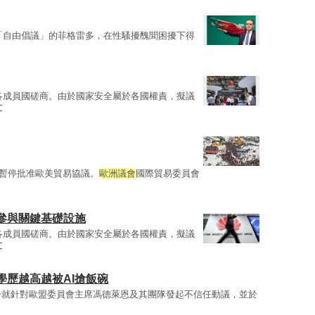
「自由倡議」的菲格雷多，在性騷擾醜聞困擾下得
各成員國磋商。由於國家安全屬於各國權責，擬議
文
暫停批准歐美貿易協議。
歐洲議會
國際貿易委員會
參與關鍵基礎設施
各成員國磋商。由於國家安全屬於各國權責，擬議
文
 學歷越高越被AI搶飯碗
一就針對歐盟委員會主席馮德萊恩及其團隊發起不信任動議，並於