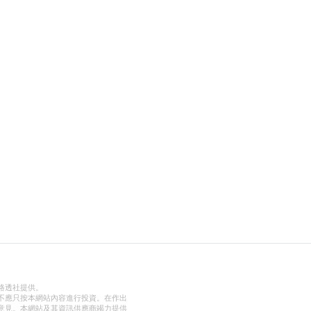
路透社提供。
不應只按本網站內容進行投資。在作出
意見。本網站及其資訊供應商竭力提供