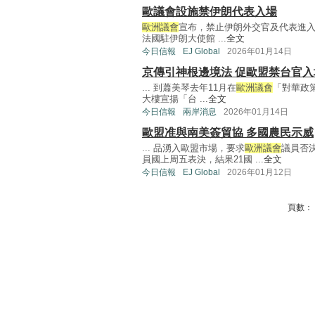
歐議會設施禁伊朗代表入場
歐洲議會
宣布，禁止伊朗外交官及代表進
法國駐伊朗大使館 ...
全文
今日信報
EJ Global
2026年01月14日
京傳引神根邊境法 促歐盟禁台官入
... 到蕭美琴去年11月在
歐洲議會
「對華政
大樓宣揚「台 ...
全文
今日信報
兩岸消息
2026年01月14日
歐盟准與南美簽貿協 多國農民示威
... 品湧入歐盟市場，要求
歐洲議會
議員否決
員國上周五表決，結果21國 ...
全文
今日信報
EJ Global
2026年01月12日
頁數：