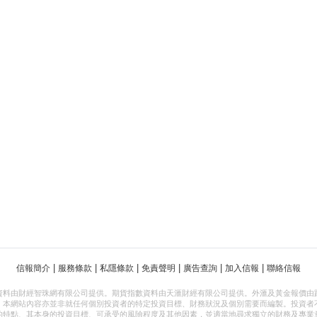
|
|
|
|
|
|
信報簡介
服務條款
私隱條款
免責聲明
廣告查詢
加入信報
聯絡信報
資料由財經智珠網有限公司提供。期貨指數資料由天滙財經有限公司提供。外滙及黃金報價由
，本網站內容亦並非就任何個別投資者的特定投資目標、財務狀況及個別需要而編製。投資者
的特點、其本身的投資目標、可承受的風險程度及其他因素，並適當地尋求獨立的財務及專業