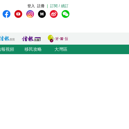
登入
註冊
|
訂閱 / 續訂
信報視頻
移民攻略
大灣區