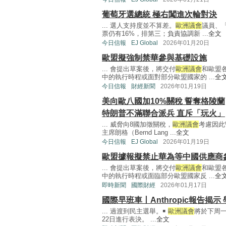
葡萄牙選總統 極右闖進次輪對決
... 選人支持度並不算差。
歐洲議會
議員、
票仍有16%，排第三；負責協調新 ...
全文
今日信報
EJ Global
2026年01月20日
歐盟擬強制禁華參與基礎設施
... 會提出草案後，將交付
歐洲議會
和歐盟
中的執行時程或面對部分歐盟國家的 ...
全
今日信報
財經新聞
2026年01月19日
美向歐八國加10%關稅 誓奪格陵蘭
特朗普不滿聯合派兵 直斥「玩火」
... 威脅向8國加徵關稅，
歐洲議會
考慮因此
主席朗格（Bernd Lang ...
全文
今日信報
EJ Global
2026年01月19日
歐盟據報擬禁止華為等中國供應商
... 會提出草案後，將交付
歐洲議會
和歐盟
中的執行時程或面臨部分歐盟國家反 ...
全
即時新聞
國際財經
2026年01月17日
國際早班車丨Anthropic報告揭示
... 過渡到民主選舉。￭
歐洲議會
將於下周
22日進行表決。 ...
全文