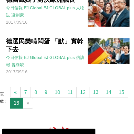
今日信報
EJ Global
EJ GLOBAL plus 人物
誌
凌劍豪
2017/09/16
德選民樂啃悶蛋 「默」實幹
下去
今日信報
EJ Global
EJ GLOBAL plus 信訪
報
曾維駿
2017/09/16
«
7
8
9
10
11
12
13
14
15
頁
數：
16
»