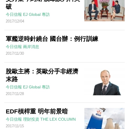
破
今日信報
EJ Global
專訪
2017/12/04
軍艦逆時針繞台 國台辦：例行訓練
今日信報
兩岸消息
2017/11/30
脫歐主將：英歐分手非經濟
末路
今日信報
EJ Global
專訪
2017/11/28
EDF槓桿重 明年前景暗
今日信報
理財投資
THE LEX COLUMN
2017/11/15