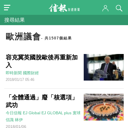
搜尋結果
歐洲議會
- 共1507個結果
容克冀英國脫歐後再重新加
入
即時新聞
國際財經
2018/01/17 05:46
「全體通過」廢「核選項」
武功
今日信報
EJ Global
EJ GLOBAL plus 寰球
信識
林伊
2018/01/06