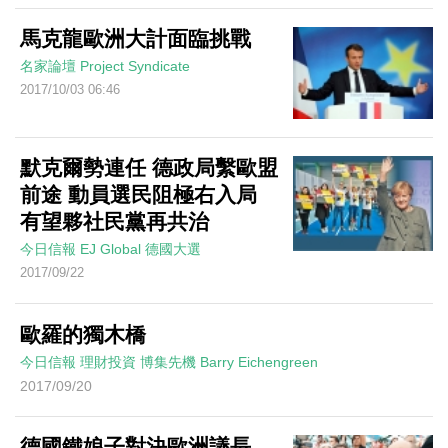
馬克龍歐洲大計面臨挑戰
名家論壇
Project Syndicate
2017/10/03 06:46
默克爾勢連任 德政局繫歐盟
前途 動員選民阻極右入局
有望夥社民黨再共治
今日信報
EJ Global
德國大選
2017/09/22
歐羅的獨木橋
今日信報
理財投資
博集先機
Barry Eichengreen
2017/09/20
德國鐵娘子對決歐洲議長