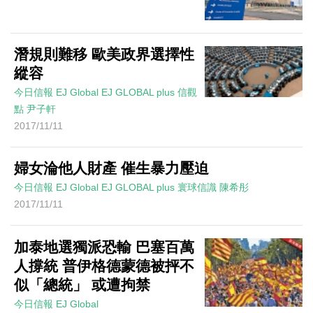
潛規則難移 歐美政界選擇性
縱容
今日信報
EJ Global
EJ GLOBAL plus 信觀
點
尹子軒
2017/11/11
婦女淪他人財產 催生暴力壓迫
今日信報
EJ Global
EJ GLOBAL plus 寰球信識
陳希彤
2017/11/11
加泰地選獨派恐輸 巴塞百萬
人撐統 普伊格德蒙德被抨不
似「總統」 或遭拘禁
今日信報
EJ Global