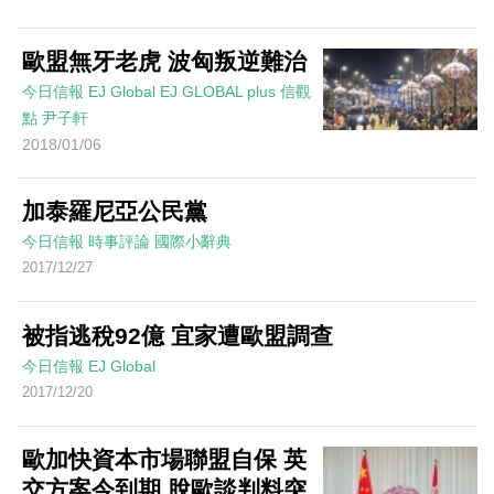
歐盟無牙老虎 波匈叛逆難治
今日信報
EJ Global
EJ GLOBAL plus 信觀
點
尹子軒
2018/01/06
加泰羅尼亞公民黨
今日信報
時事評論
國際小辭典
2017/12/27
被指逃稅92億 宜家遭歐盟調查
今日信報
EJ Global
2017/12/20
歐加快資本市場聯盟自保 英
交方案今到期 脫歐談判料突