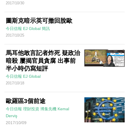
2017/10/30
圖斯克暗示英可撤回脫歐
今日信報
EJ Global
簡訊
2017/10/25
馬耳他敢言記者炸死 疑政治
暗殺 屢揭官員貪腐 出事前
半小時仍寫短評
今日信報
EJ Global
2017/10/18
歐羅區3個前途
今日信報
理財投資
博集先機
Kemal
Derviş
2017/10/09