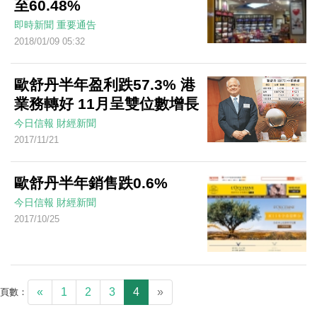
至60.48%
即時新聞
重要通告
2018/01/09 05:32
歐舒丹半年盈利跌57.3% 港
業務轉好 11月呈雙位數增長
今日信報
財經新聞
2017/11/21
歐舒丹半年銷售跌0.6%
今日信報
財經新聞
2017/10/25
«
1
2
3
4
»
頁數：