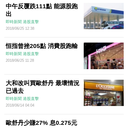
中午反覆跌111點 能源股跑
出
即時新聞
港股直擊
2018/06/25 12:38
恒指曾挫205點 消費股跑輸
即時新聞
港股直擊
2018/06/25 11:28
大和改叫買歐舒丹 最壞情況
已過去
即時新聞
港股直擊
2018/06/14 04:04
歐舒丹少賺27% 息0.275元