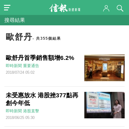
搜尋結果
歐舒丹
- 共355個結果
歐舒丹首季銷售額增6.2%
即時新聞
重要通告
2018/07/24 05:02
未受惠放水 港股挫377點再
創今年低
即時新聞
港股直擊
2018/06/25 05:30