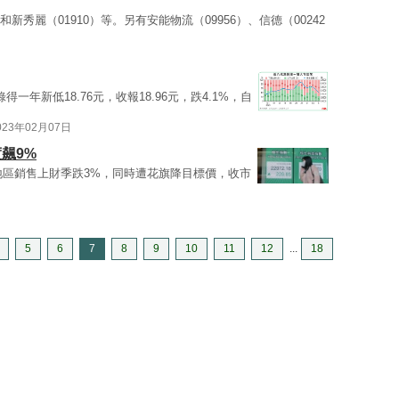
）和新秀麗（01910）等。另有安能物流（09956）、信德（00242
）錄得一年新低18.76元，收報18.96元，跌4.1%，自
023年02月07日
飆9%
亞太地區銷售上財季跌3%，同時遭花旗降目標價，收市
5
6
7
8
9
10
11
12
...
18