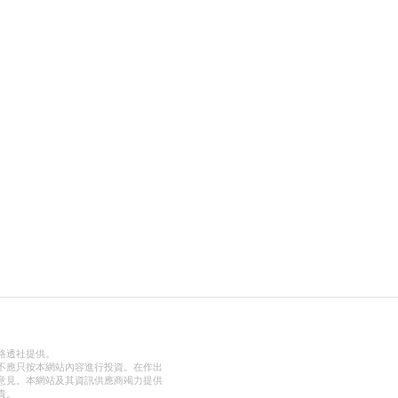
路透社提供。
不應只按本網站內容進行投資。在作出
意見。本網站及其資訊供應商竭力提供
責。