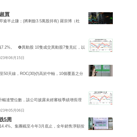
C超買
4萬股即逾半止賺；(將剩餘3.5萬股持有) 羅崇博（杜
勁飆7.2%。 ❹異動股 10隻成交異動股7隻見紅，以
023年06月15日
回落至50天線，ROC(30)仍高於中軸，10個覆蓋之分
3）升幅達雙位數，該公司披露未經審核季績增長理
023年05月06日
跌5周
)急升14.4%。集團截至今年3月底止，全年銷售淨額按