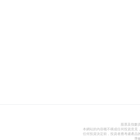
股票及指數
本網站的內容概不構成任何投資意見
任何投資決定前，投資者應考慮產品
準