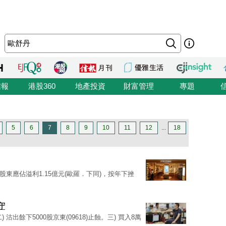
信報
港股360
地產投資
財富管理
專題
5
6
7
8
9
10
11
12
...
18
得股東應佔溢利1.15億元(歐羅．下同)，按年下挫
守
二) 沽出餘下5000股京東(09618)止蝕。三) 買入8萬