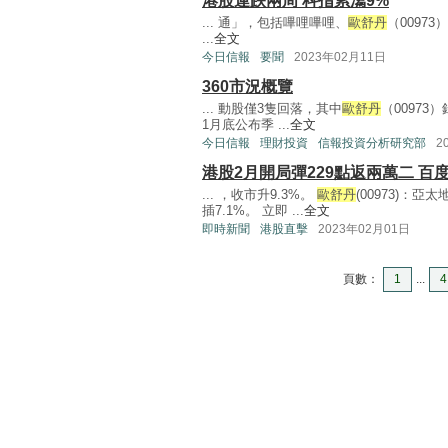
港股連跌兩周 科指累瀉9%
... 通」，包括嗶哩嗶哩、
歐舒丹
（00973
...
全文
今日信報
要聞
2023年02月11日
360市況概覽
... 動股僅3隻回落，其中
歐舒丹
（00973
1月底公布季 ...
全文
今日信報
理財投資
信報投資分析研究部
2
港股2月開局彈229點返兩萬二 百度
... ，收市升9.3%。
歐舒丹
(00973)：
插7.1%。 立即 ...
全文
即時新聞
港股直擊
2023年02月01日
頁數：
1
...
4