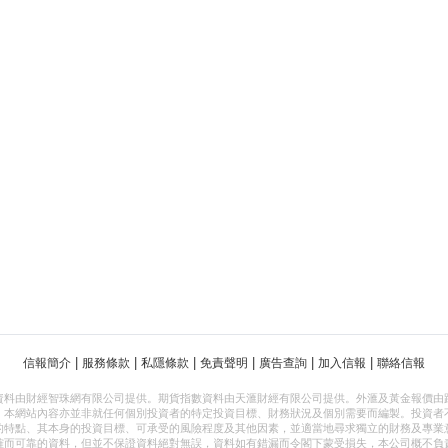
|
|
|
|
|
|
信報簡介
服務條款
私隱條款
免責聲明
廣告查詢
加入信報
聯絡信報
資料由財經智珠網有限公司提供。期貨指數資料由天滙財經有限公司提供。外滙及黃金報價由
，本網站內容亦並非就任何個別投資者的特定投資目標、財務狀況及個別需要而編製。投資者
的特點、其本身的投資目標、可承受的風險程度及其他因素，並適當地尋求獨立的財務及專業
確而可靠的資料，但並不保證資料絕對無誤，資料如有錯漏而令閣下蒙受損失，本公司概不負