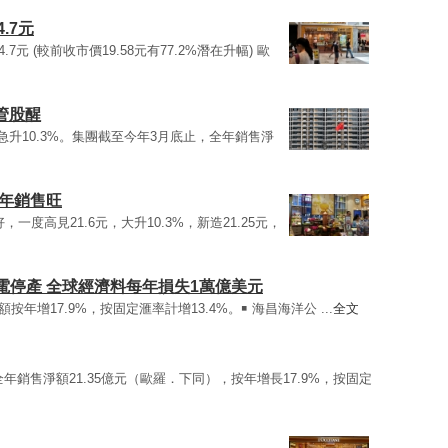
.7元
4.7元 (較前收市價19.58元有77.2%潛在升幅) 歐
管股醒
半日急升10.3%。集團截至今年3月底止，全年銷售淨
財年銷售旺
，一度高見21.6元，大升10.3%，新造21.25元，
電停產 全球經濟料每年損失1萬億美元
淨額按年增17.9%，按固定滙率計增13.4%。￭ 海昌海洋公 ...
全文
全年銷售淨額21.35億元（歐羅．下同），按年增長17.9%，按固定