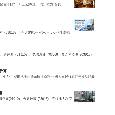
銷售淨額21.35億元(歐羅‧下同)，按年增長
金界（03918），合共6隻為外國公司，佔恒生綜指
）、新秀麗（01910）、兗煤澳洲（03668）及金界控股（03918）
新高
3)等。 4.人行:樓市泡沫化勢頭得到遏制 中國人民銀行副行長潘功勝表
容
)、新秀麗(01910)、金界控股 (03918)、兗煤澳大利亞