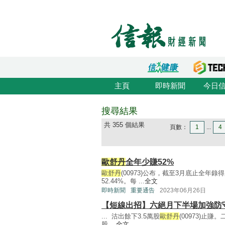
主頁
即時新聞
今日
搜尋結果
共 355 個結果
頁數：
1
...
4
歐舒丹
全年少賺52%
歐舒丹
(00973)公布，截至3月底止全年錄
52.44%。每 ...
全文
即時新聞
重要通告
2023年06月26日
【短線出招】六絕月下半場加強防
... 沽出餘下3.5萬股
歐舒丹
(00973)止賺。
股 ...
全文