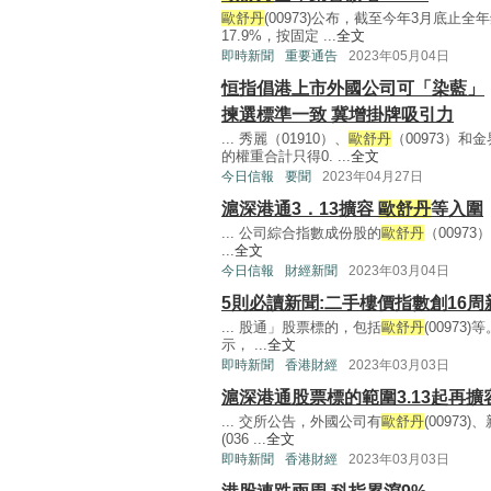
歐舒丹
(00973)公布，截至今年3月底止全年
17.9%，按固定 ...
全文
即時新聞
重要通告
2023年05月04日
恒指倡港上市外國公司可「染藍」
揀選標準一致 冀增掛牌吸引力
... 秀麗（01910）、
歐舒丹
（00973）和
的權重合計只得0. ...
全文
今日信報
要聞
2023年04月27日
滬深港通3．13擴容
歐舒丹
等入圍
... 公司綜合指數成份股的
歐舒丹
（00973
...
全文
今日信報
財經新聞
2023年03月04日
5則必讀新聞:二手樓價指數創16周
... 股通」股票標的，包括
歐舒丹
(0097
示， ...
全文
即時新聞
香港財經
2023年03月03日
滬深港通股票標的範圍3.13起再擴
... 交所公告，外國公司有
歐舒丹
(00973
(036 ...
全文
即時新聞
香港財經
2023年03月03日