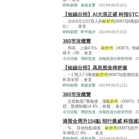
即時新聞
港股直擊
2023年06月16日
【短線出招】AI大浪正盛 科指ST
... 沽出6月12日買入的
歐舒丹
(00973)
比） ...
全文
即時新聞
即巿股評
2023年06月15日
360市況概覽
... 周高，上揚4.5%，
歐舒丹
（00973）
移卡（09 ...
全文
今日信報
理財投資
信報投資分析研究部
2
【短線出招】高息股坐得舒服
... 一) 買入7.5萬股
歐舒丹
(00973)(股價
析員全部 ...
全文
即時新聞
港股直擊
2023年06月12日
360市況概覽
... 交異動股7隻報捷，僅
歐舒丹
（0097
想，股價勁飆14.4%，收報 ...
全文
今日信報
理財投資
信報投資分析研究部
2
港股全周升154點 招行最威 科指連
... %。 其他焦點個股，
歐舒丹
(00973
年增長17.9%， ...
全文
即時新聞
港股直擊
2023年05月05日