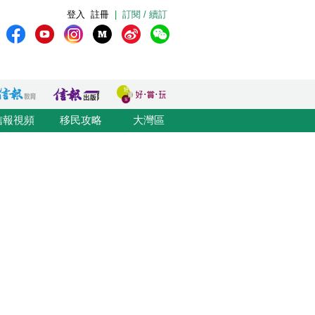
登入
註冊
|
訂閱 / 續訂
信報視頻
移民攻略
大灣區