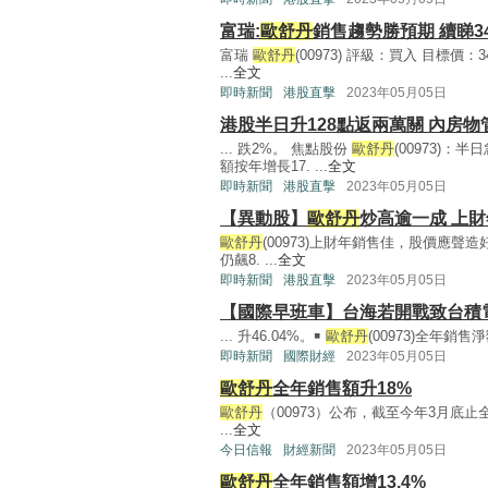
富瑞:
歐舒丹
銷售趨勢勝預期 續睇34
富瑞
歐舒丹
(00973) 評級：買入 目標價：3
...
全文
即時新聞
港股直擊
2023年05月05日
港股半日升128點返兩萬關 內房物
... 跌2%。 焦點股份
歐舒丹
(00973)：
額按年增長17. ...
全文
即時新聞
港股直擊
2023年05月05日
【異動股】
歐舒丹
炒高逾一成 上
歐舒丹
(00973)上財年銷售佳，股價應聲造好
仍飆8. ...
全文
即時新聞
港股直擊
2023年05月05日
【國際早班車】台海若開戰致台積
... 升46.04%。￭
歐舒丹
(00973)全年銷售
即時新聞
國際財經
2023年05月05日
歐舒丹
全年銷售額升18%
歐舒丹
（00973）公布，截至今年3月底止
...
全文
今日信報
財經新聞
2023年05月05日
歐舒丹
全年銷售額增13.4%