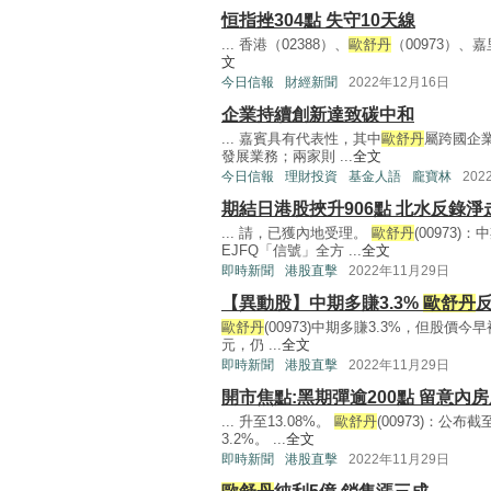
恒指挫304點 失守10天線
... 香港（02388）、
歐舒丹
（00973）、嘉
文
今日信報
財經新聞
2022年12月16日
企業持續創新達致碳中和
... 嘉賓具有代表性，其中
歐舒丹
屬跨國企
發展業務；兩家則 ...
全文
今日信報
理財投資
基金人語
龐寶林
202
期結日港股挾升906點 北水反錄淨
... 請，已獲內地受理。
歐舒丹
(00973)
EJFQ「信號」全方 ...
全文
即時新聞
港股直擊
2022年11月29日
【異動股】中期多賺3.3%
歐舒丹
歐舒丹
(00973)中期多賺3.3%，但股價今早
元，仍 ...
全文
即時新聞
港股直擊
2022年11月29日
開市焦點:黑期彈逾200點 留意內
... 升至13.08%。
歐舒丹
(00973)：公
3.2%。 ...
全文
即時新聞
港股直擊
2022年11月29日