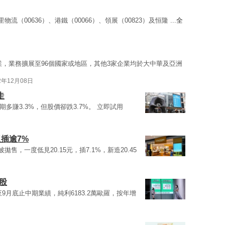
里物流（00636）、港鐵（00066）、領展（00823）及恒隆 ...
全
業，業務擴展至96個國家或地區，其他3家企業均於大中華及亞洲
2年12月08日
走
：中期多賺3.3%，但股價卻跌3.7%。 立即試用
反插逾7%
被拋售，一度低見20.15元，插7.1%，新造20.45
房股
布截至9月底止中期業績，純利6183.2萬歐羅，按年增