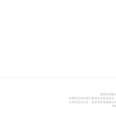
股票及指數
本網站的內容概不構成任何投資意見
任何投資決定前，投資者應考慮產品
準