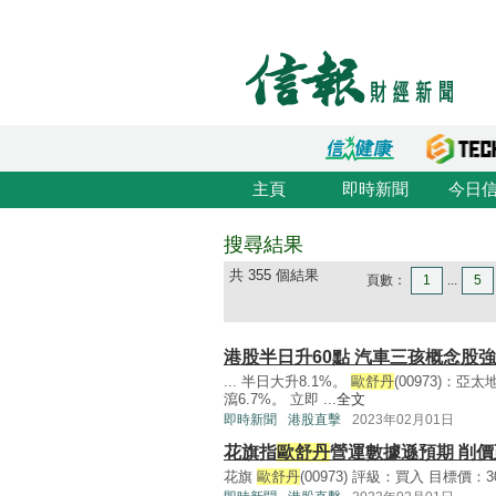
主頁
即時新聞
今日
搜尋結果
共 355 個結果
頁數：
1
...
5
港股半日升60點 汽車三孩概念股強
... 半日大升8.1%。
歐舒丹
(00973)：
瀉6.7%。 立即 ...
全文
即時新聞
港股直擊
2023年02月01日
花旗指
歐舒丹
營運數據遜預期 削價至
花旗
歐舒丹
(00973) 評級：買入 目標價：30.