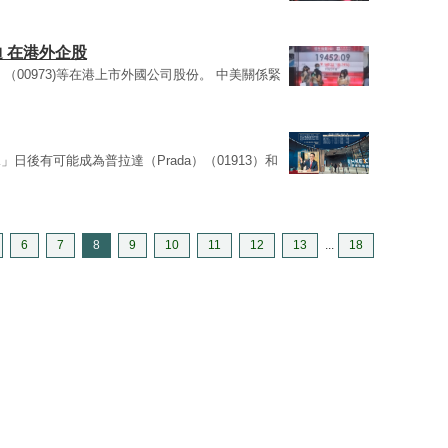
迪 在港外企股
NE）（00973)等在港上市外國公司股份。 中美關係緊
後有可能成為普拉達（Prada）（01913）和
6
7
8
9
10
11
12
13
...
18