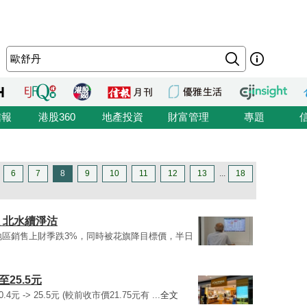
信報
港股360
地產投資
財富管理
專題
6
7
8
9
10
11
12
13
...
18
 北水續淨沽
亞太地區銷售上財季跌3%，同時被花旗降目標價，半日
25.5元
4元 -> 25.5元 (較前收市價21.75元有 ...
全文