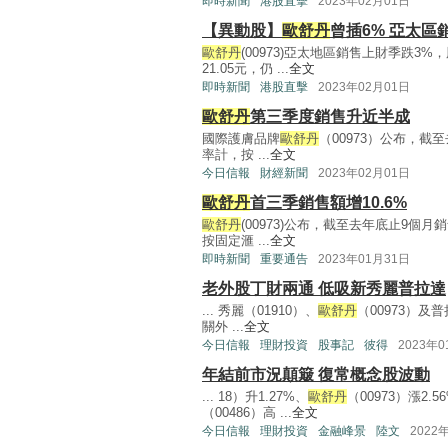
即時新聞
港股直擊
2023年02月01日
【異動股】
歐舒丹
曾插6% 亞太區
歐舒丹
(00973)亞太地區銷售上財季跌3%
21.05元，仍 ...
全文
即時新聞
港股直擊
2023年02月01日
歐舒丹
第三季度銷售升近半成
國際護膚品牌
歐舒丹
（00973）公布，
率計，按 ...
全文
今日信報
財經新聞
2023年02月01日
歐舒丹
首三季銷售額增10.6%
歐舒丹
(00973)公布，截至去年底止9個月銷
按固定滙 ...
全文
即時新聞
重要通告
2023年01月31日
老外股丁財兩通 低吸新秀麗普拉達
... 秀麗（01910）、
歐舒丹
（00973）
關外 ...
全文
今日信報
理財投資
股事記
彼得
2023年
年結前市況顛簸 復常概念股波動
... 18）升1.27%、
歐舒丹
（00973）漲2.
（00486）高 ...
全文
今日信報
理財投資
金融峰景
陸文
2022