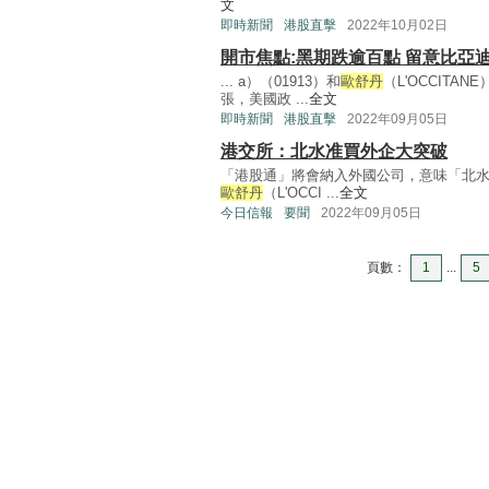
文
即時新聞
港股直擊
2022年10月02日
開市焦點:黑期跌逾百點 留意比亞
... a）（01913）和
歐舒丹
（L'OCCITA
張，美國政 ...
全文
即時新聞
港股直擊
2022年09月05日
港交所：北水准買外企大突破
「港股通」將會納入外國公司，意味「北水」日
歐舒丹
（L'OCCI ...
全文
今日信報
要聞
2022年09月05日
頁數：
1
...
5