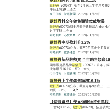
歐舒丹
純利5億 銷售漲三成
歐舒丹
（00973）截至9月底上半年度多賺3
淨額上升29 ...
全文
今日信報
財經新聞
2022年11月29日
歐舒丹
料全年銷售額雙位數增長
歐舒丹
(00973)副主席兼行政總裁Andre
對下半財 ...
全文
即時新聞
港股直擊
2022年11月28日
歐舒丹
中期盈利升3.2%
歐舒丹
(00973)公布，截至9月底止中期股東應
即時新聞
重要通告
2022年11月28日
歐舒丹
新品牌熱賣 半年銷售額多16
國際護膚品品牌
歐舒丹
（00973）公布
按年增長16.1%，至9 ...
全文
今日信報
財經新聞
2022年10月26日
歐舒丹
上半年銷售額增16.1%
歐舒丹
(00973)公布，截至今年9月底止
增長16.1%。 ...
全文
即時新聞
重要通告
2022年10月25日
【信號連成】美元強勢維持至年底
... 古A(00019)、
歐舒丹
(00973)、招金礦業(