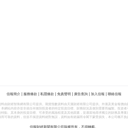
|
|
|
|
|
|
信報簡介
服務條款
私隱條款
免責聲明
廣告查詢
加入信報
聯絡信報
資料由財經智珠網有限公司提供。期貨指數資料由天滙財經有限公司提供。外滙及黃金報價由
，本網站內容亦並非就任何個別投資者的特定投資目標、財務狀況及個別需要而編製。投資者
的特點、其本身的投資目標、可承受的風險程度及其他因素，並適當地尋求獨立的財務及專業
確而可靠的資料，但並不保證資料絕對無誤，資料如有錯漏而令閣下蒙受損失，本公司概不負
信報財經新聞有限公司版權所有，不得轉載。