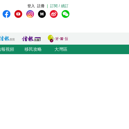
登入
註冊
|
訂閱 / 續訂
信報視頻
移民攻略
大灣區