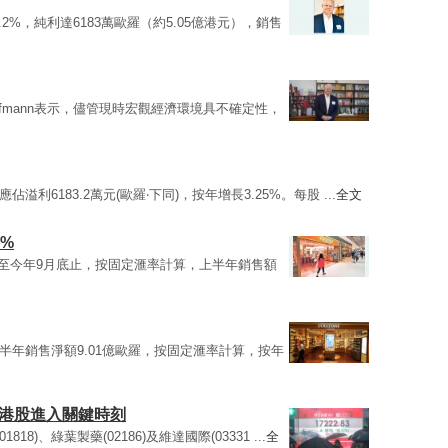
.2%，純利達6183萬歐羅（約5.05億港元），銷售
 Hoffmann表示，儘管現時宏觀經濟環境具不確定性，
佔溢利6183.2萬元(歐羅‧下同)，按年增長3.25%。每股 ...
全文
%
，截至今年9月底止，按固定滙率計算，上半年銷售額
，上半年銷售淨額9.01億歐羅，按固定滙率計算，按年
 港股進入關鍵時刻
01818)、綠葉製藥(02186)及維達國際(03331 ...
全