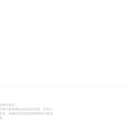
路透社提供。
不應只按本網站內容進行投資。在作出
意見。本網站及其資訊供應商竭力提供
責。