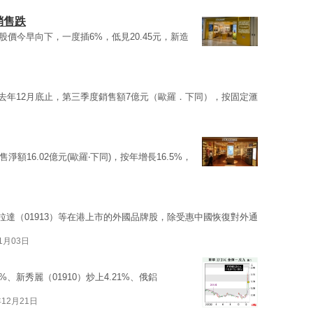
銷售跌
，股價今早向下，一度插6%，低見20.45元，新造
截至去年12月底止，第三季度銷售額7億元（歐羅．下同），按固定滙
售淨額16.02億元(歐羅‧下同)，按年增長16.5%，
及普拉達（01913）等在港上市的外國品牌股，除受惠中國恢復對外通
01月03日
56%、新秀麗（01910）炒上4.21%、俄鋁
年12月21日