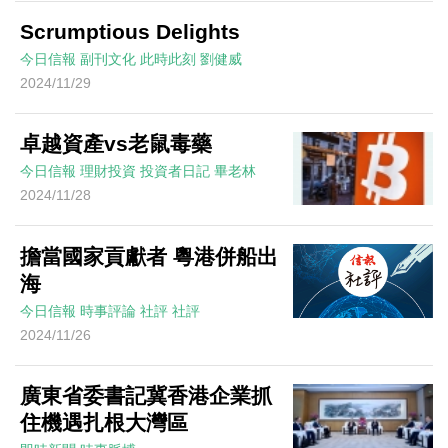
Scrumptious Delights
今日信報
副刊文化
此時此刻
劉健威
2024/11/29
卓越資產vs老鼠毒藥
今日信報
理財投資
投資者日記
畢老林
2024/11/28
擔當國家貢獻者 粵港併船出
海
今日信報
時事評論
社評
社評
2024/11/26
廣東省委書記冀香港企業抓
住機遇扎根大灣區