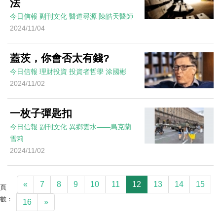
法
今日信報
副刊文化
醫道尋源
陳皓天醫師
2024/11/04
蓋茨，你會否太有錢?
今日信報
理財投資
投資者哲學
涂國彬
2024/11/02
一枚子彈匙扣
今日信報
副刊文化
異鄉雲水——烏克蘭
雪莉
2024/11/02
«
7
8
9
10
11
12
13
14
15
頁
數：
16
»