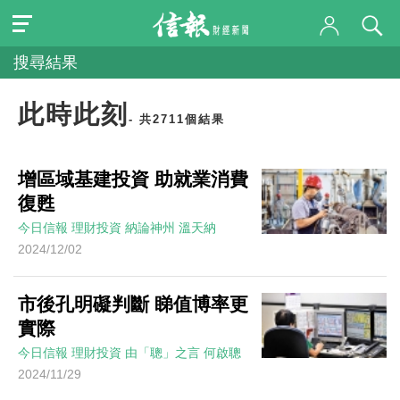
搜尋結果
此時此刻
- 共2711個結果
增區域基建投資 助就業消費
復甦
今日信報
理財投資
納論神州
溫天納
2024/12/02
市後孔明礙判斷 睇值博率更
實際
今日信報
理財投資
由「聰」之言
何啟聰
2024/11/29