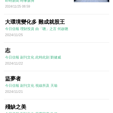
即時新聞
時事脈搏
2024/11/25 08:59
大環境變化多 難成就股王
今日信報
理財投資
由「聰」之言
何啟聰
2024/11/25
志
今日信報
副刊文化
此時此刻
劉健威
2024/11/22
盜夢者
今日信報
副刊文化
視線所及
天瑜
2024/11/21
殘缺之美