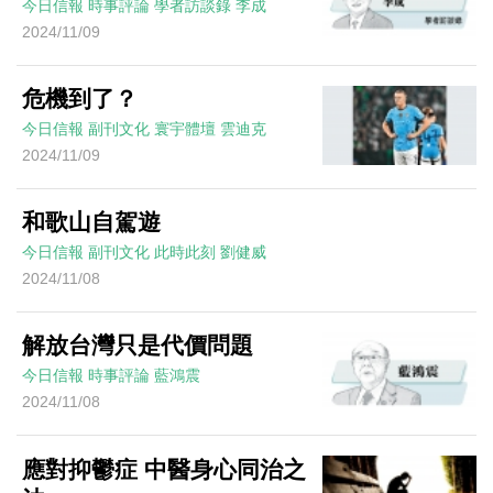
今日信報
時事評論
學者訪談錄
李成
2024/11/09
危機到了？
今日信報
副刊文化
寰宇體壇
雲迪克
2024/11/09
和歌山自駕遊
今日信報
副刊文化
此時此刻
劉健威
2024/11/08
解放台灣只是代價問題
今日信報
時事評論
藍鴻震
2024/11/08
應對抑鬱症 中醫身心同治之