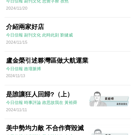
今日信報
副刊文化
思覺字療
孜然
2024/11/20
介紹兩家好店
今日信報
副刊文化
此時此刻
劉健威
2024/11/15
盧金榮引述夥灣區做大航運業
今日信報
政壇脈搏
2024/11/13
是誰讓狂人回歸?（上）
今日信報
時事評論
政思故我在
黃裕舜
2024/11/11
美中勢均力敵 不合作齊毀滅