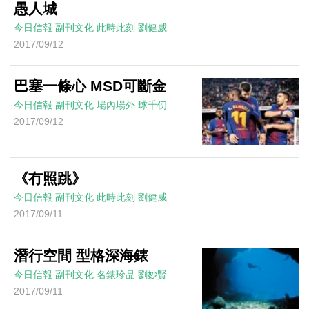
愚人城
今日信報
副刊文化
此時此刻
劉健威
2017/09/12
巴塞一條心 MSD可斷金
今日信報
副刊文化
場內場外
球千仞
2017/09/12
《冇照跳》
今日信報
副刊文化
此時此刻
劉健威
2017/09/11
潛行空間 型格深海錶
今日信報
副刊文化
名錶珍品
劉妙賢
2017/09/11