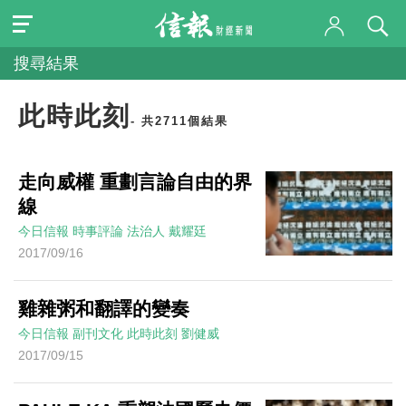
搜尋結果
此時此刻
- 共2711個結果
走向威權 重劃言論自由的界
線
今日信報
時事評論
法治人
戴耀廷
2017/09/16
雞雜粥和翻譯的變奏
今日信報
副刊文化
此時此刻
劉健威
2017/09/15