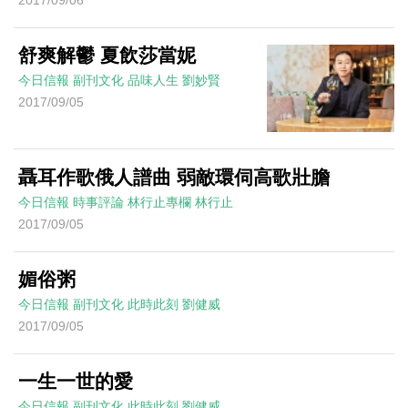
舒爽解鬱 夏飲莎當妮
今日信報
副刊文化
品味人生
劉妙賢
2017/09/05
聶耳作歌俄人譜曲 弱敵環伺高歌壯膽
今日信報
時事評論
林行止專欄
林行止
2017/09/05
媚俗粥
今日信報
副刊文化
此時此刻
劉健威
2017/09/05
一生一世的愛
今日信報
副刊文化
此時此刻
劉健威