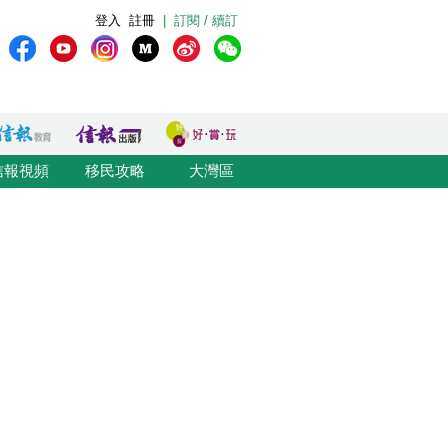
登入
註冊
|
訂閱 / 續訂
信報視頻
移民攻略
大灣區