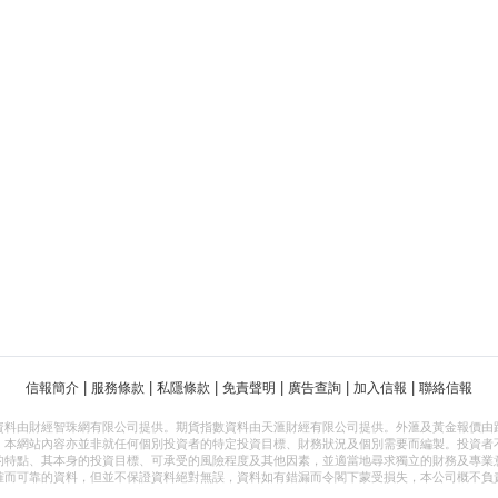
|
|
|
|
|
|
信報簡介
服務條款
私隱條款
免責聲明
廣告查詢
加入信報
聯絡信報
資料由財經智珠網有限公司提供。期貨指數資料由天滙財經有限公司提供。外滙及黃金報價由
，本網站內容亦並非就任何個別投資者的特定投資目標、財務狀況及個別需要而編製。投資者
的特點、其本身的投資目標、可承受的風險程度及其他因素，並適當地尋求獨立的財務及專業
確而可靠的資料，但並不保證資料絕對無誤，資料如有錯漏而令閣下蒙受損失，本公司概不負