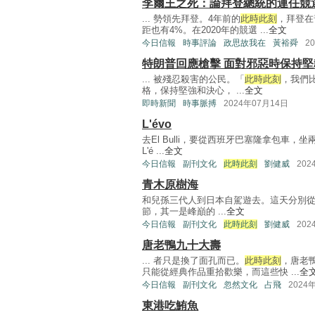
李爾王之死：論拜登總統的連任競
... 勢領先拜登。4年前的
此時此刻
，拜登在
距也有4%。在2020年的競選 ...
全文
今日信報
時事評論
政思故我在
黃裕舜
2
特朗普回應槍擊 面對邪惡時保持堅
... 被殘忍殺害的公民。「
此時此刻
，我們
格，保持堅強和決心， ...
全文
即時新聞
時事脈搏
2024年07月14日
L'évo
去El Bulli，要從西班牙巴塞隆拿包
L'é ...
全文
今日信報
副刊文化
此時此刻
劉健威
202
青木原樹海
和兒孫三代人到日本自駕遊去。這天分別從
節，其一是峰巔的 ...
全文
今日信報
副刊文化
此時此刻
劉健威
202
唐老鴨九十大壽
... 者只是換了面孔而已。
此時此刻
，唐老
只能從經典作品重拾歡樂，而這些快 ...
全
今日信報
副刊文化
忽然文化
占飛
2024
東港吃鮪魚