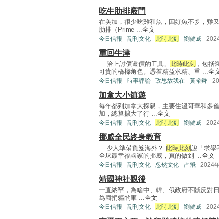
吃牛肋排竅門
在美加，很少吃雞和魚，因好魚不多，雞
肋排（Prime ...
全文
今日信報
副刊文化
此時此刻
劉健威
202
重回牛津
... 治上討價還價的工具。
此時此刻
，包括
可貴的橋樑角色。憑着精益求精、重 ...
全
今日信報
時事評論
政思故我在
黃裕舜
2
加拿大小鎮遊
每年都到加拿大探親，主要住溫哥華和多
加，總算擴大了行 ...
全文
今日信報
副刊文化
此時此刻
劉健威
202
挪威全民終身教育
... 少人準備負笈海外？
此時此刻
說「求學
全球最幸福國家的挪威，真的做到 ...
全文
今日信報
副刊文化
忽然文化
占飛
2024
靖國神社觀後
一直納罕，為啥中、韓、俄政府不斷反對日
為國捐軀的軍 ...
全文
今日信報
副刊文化
此時此刻
劉健威
202