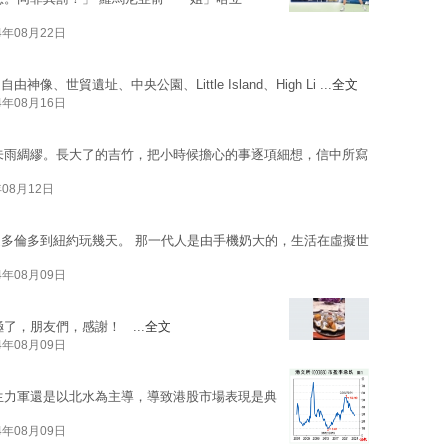
4年08月22日
貿遺址、中央公園、Little Island、High Li ...
全文
4年08月16日
未雨綢繆。長大了的吉竹，把小時候擔心的事逐項細想，信中所寫
年08月12日
多倫多到紐約玩幾天。 那一代人是由手機奶大的，生活在虛擬世
4年08月09日
了，朋友們，感謝！ ...
全文
4年08月09日
生力軍還是以北水為主導，導致港股市場表現是典
4年08月09日