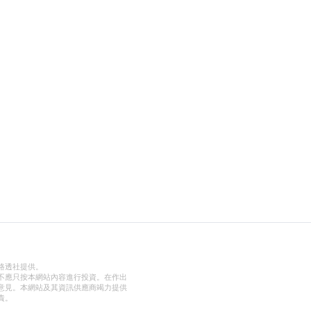
路透社提供。
不應只按本網站內容進行投資。在作出
意見。本網站及其資訊供應商竭力提供
責。