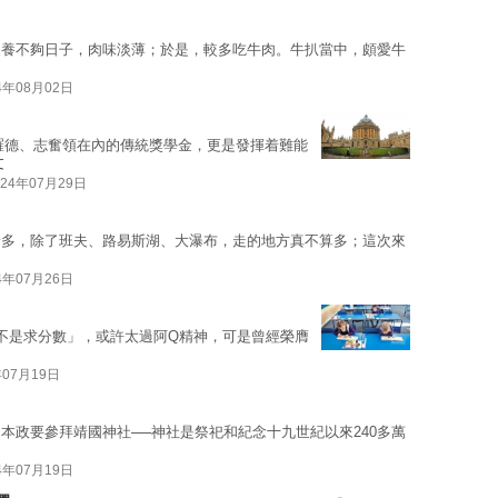
又養不夠日子，肉味淡薄；於是，較多吃牛肉。牛扒當中，頗愛牛
4年08月02日
羅德、志奮領在內的傳統獎學金，更是發揮着難能
文
024年07月29日
倫多，除了班夫、路易斯湖、大瀑布，走的地方真不算多；這次來
4年07月26日
不是求分數」，或許太過阿Q精神，可是曾經榮膺
年07月19日
本政要參拜靖國神社──神社是祭祀和紀念十九世紀以來240多萬
4年07月19日