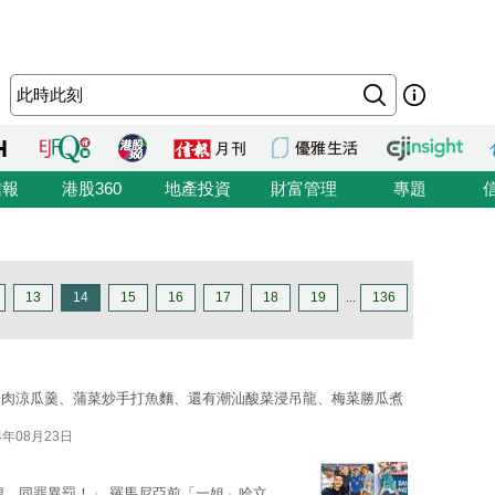
信報
港股360
地產投資
財富管理
專題
13
14
15
16
17
18
19
...
136
蟹肉涼瓜羹、蒲菜炒手打魚麵、還有潮汕酸菜浸吊龍、梅菜勝瓜煮
4年08月23日
想。同罪異罰！」 羅馬尼亞前「一姐」哈立