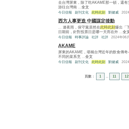
去台灣屏東，除了吃AKAME那一頓，還有
游往台灣南 ...
全文
今日信報
副刊文化
此時此刻
劉健威
202
西方人事更迭 中國謀定後動
... 連夜雨，保守黨居然在
此時此刻
爆出「
日期前，針對投票日是哪一天而在外 ...
全
今日信報
時事評論
社評
社評
2024年06
AKAME
屏東的AKAME，堪稱台灣近年的飲食傳
不同的菜系烹 ...
全文
今日信報
副刊文化
此時此刻
劉健威
202
頁數：
1
...
11
12