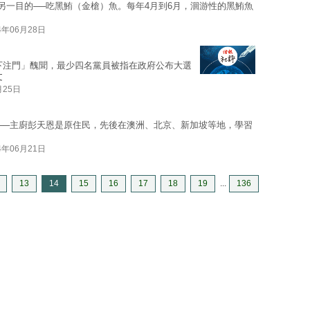
另一目的──吃黑鮪（金槍）魚。每年4月到6月，洄游性的黑鮪魚
4年06月28日
下注門」醜聞，最少四名黨員被指在政府公布大選
文
月25日
奇──主廚彭天恩是原住民，先後在澳洲、北京、新加坡等地，學習
4年06月21日
13
14
15
16
17
18
19
...
136