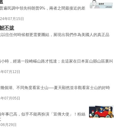
選
普遍民調中領先特朗普9%，兩者之間最接近的差
024年07月15日
韌不拔
比以往任何時候都更需要團結，展現出我們作為美國人的真正品
車，坐兩小時，經過一段崎嶇山路才抵達；去這家在日本富山縣山區裏叫
4年07月12日
幾個湖、不同角度看富士山──夏天顯然並非觀看富士山的好時
4年07月05日
鴨年事已高，似乎不能再扮演「宣傳大使」！粉絲
文
年06月29日