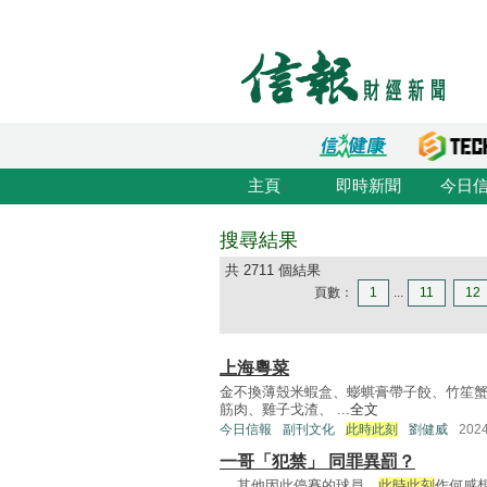
主頁
即時新聞
今日
搜尋結果
共 2711 個結果
頁數：
1
...
11
12
上海粵菜
金不換薄殼米蝦盒、蟛蜞膏帶子餃、竹笙
筋肉、雞子戈渣、 ...
全文
今日信報
副刊文化
此時此刻
劉健威
202
一哥「犯禁」 同罪異罰？
... 其他因此停賽的球員，
此時此刻
作何感