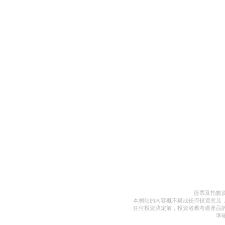
股票及指數
本網站的內容概不構成任何投資意見
任何投資決定前，投資者應考慮產品
準