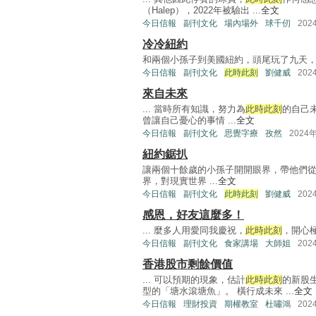
（Halep），2022年被驗出 ...
全文
今日信報
副刊文化
場內場外
球千仞
202
冷冷紐約
和兩個小孫子到美國紐約，頭尾玩了九天，自由神像、世
今日信報
副刊文化
此時此刻
劉健威
202
來自未來
... 當時所有知識，努力為
此時此刻
的自己
曾讓自己憂心的事情 ...
全文
今日信報
副刊文化
思覺字療
孜然
2024
紐約鋸扒
讓兩個十餘歲的小孫子開開眼界，帶他們從
界，對現實世界 ...
全文
今日信報
副刊文化
此時此刻
劉健威
202
感恩，好友這麼多！
... 麼多人用愛同我慶祝，
此時此刻
，開心極
今日信報
副刊文化
食家講場
大師姐
202
香港股市剩餘價值
... 可以預期的現象，估計
此時此刻
的新股
型的「塘水滾塘魚」。 橫行成未來 ...
全文
今日信報
理財投資
期權教室
杜嘯鴻
202