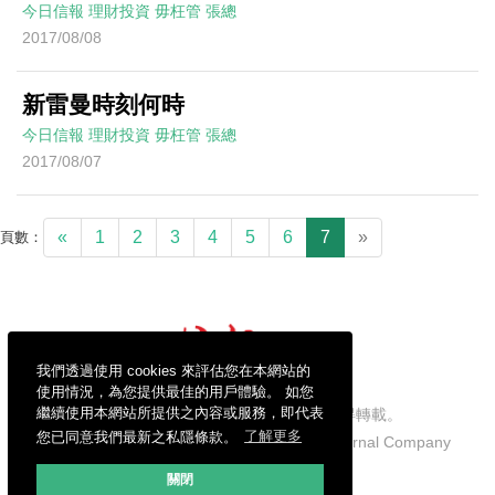
今日信報
理財投資
毋枉管
張總
2017/08/08
新雷曼時刻何時
今日信報
理財投資
毋枉管
張總
2017/08/07
«
1
2
3
4
5
6
7
»
頁數：
我們透過使用 cookies 來評估您在本網站的
使用情況，為您提供最佳的用戶體驗。 如您
繼續使用本網站所提供之內容或服務，即代表
信報財經新聞有限公司版權所有，不得轉載。
您已同意我們最新之私隱條款。
了解更多
Copyright © 2026 Hong Kong Economic Journal Company
Limited. All rights reserved.
關閉