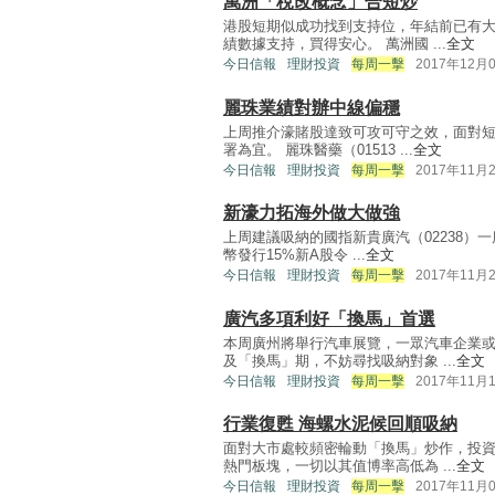
萬洲「稅改概念」合短炒
港股短期似成功找到支持位，年結前已有
績數據支持，買得安心。 萬洲國 ...
全文
今日信報
理財投資
每周一擊
2017年12月
麗珠業績對辦中線偏穩
上周推介濠賭股達致可攻可守之效，面對
署為宜。 麗珠醫藥（01513 ...
全文
今日信報
理財投資
每周一擊
2017年11月
新濠力拓海外做大做強
上周建議吸納的國指新貴廣汽（02238）一
幣發行15%新A股令 ...
全文
今日信報
理財投資
每周一擊
2017年11月
廣汽多項利好「換馬」首選
本周廣州將舉行汽車展覽，一眾汽車企業
及「換馬」期，不妨尋找吸納對象 ...
全文
今日信報
理財投資
每周一擊
2017年11月
行業復甦 海螺水泥候回順吸納
面對大市處較頻密輪動「換馬」炒作，投
熱門板塊，一切以其值博率高低為 ...
全文
今日信報
理財投資
每周一擊
2017年11月