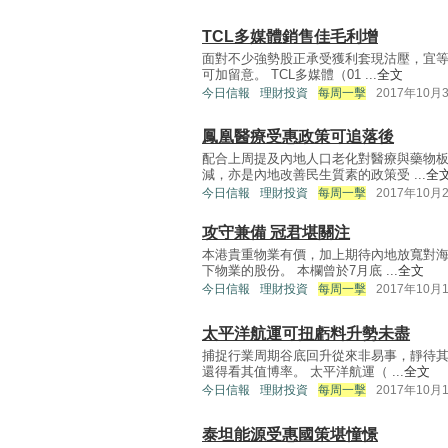
TCL多媒體銷售佳毛利增
面對不少強勢股正承受獲利套現沽壓，宜
可加留意。 TCL多媒體（01 ...
全文
今日信報
理財投資
每周一擊
2017年10月
鳳凰醫療受惠政策可追落後
配合上周提及內地人口老化對醫療與藥物
減，亦是內地改善民生質素的政策受 ...
全
今日信報
理財投資
每周一擊
2017年10月
攻守兼備 冠君堪關注
本港貴重物業有價，加上期待內地放寬對
下物業的股份。 本欄曾於7月底 ...
全文
今日信報
理財投資
每周一擊
2017年10月
太平洋航運可扭虧料升勢未盡
捕捉行業周期谷底回升從來非易事，靜待
還得看其值博率。 太平洋航運（ ...
全文
今日信報
理財投資
每周一擊
2017年10月
泰坦能源受惠國策堪憧憬