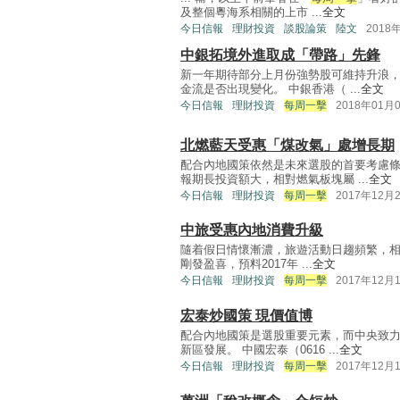
及整個粵海系相關的上市 ...
全文
今日信報
理財投資
談股論策
陸文
2018
中銀拓境外進取成「帶路」先鋒
新一年期待部分上月份強勢股可維持升浪
金流是否出現變化。 中銀香港（ ...
全文
今日信報
理財投資
每周一擊
2018年01月
北燃藍天受惠「煤改氣」處增長期
配合內地國策依然是未來選股的首要考慮
報期長投資額大，相對燃氣板塊屬 ...
全文
今日信報
理財投資
每周一擊
2017年12月
中旅受惠內地消費升級
隨着假日情懷漸濃，旅遊活動日趨頻繁，相關
剛發盈喜，預料2017年 ...
全文
今日信報
理財投資
每周一擊
2017年12月
宏泰炒國策 現價值博
配合內地國策是選股重要元素，而中央致
新區發展。 中國宏泰（0616 ...
全文
今日信報
理財投資
每周一擊
2017年12月