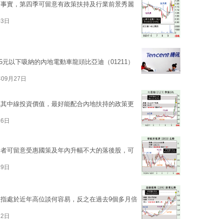
的事實，第四季可留意有政策扶持及行業前景秀麗
03日
5元以下吸納的內地電動車龍頭比亞迪（01211）
年09月27日
視其中線投資價值，最好能配合內地扶持的政策更
26日
資者可留意受惠國策及年內升幅不大的落後股，可
19日
指處於近年高位談何容易，反之在過去9個多月倍
12日