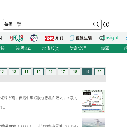
信報
港股360
地產投資
財富管理
專題
12
13
14
15
16
17
18
19
20
利短線收割，但抱中線選股心態贏面較大，可攻可
09日
香港中旅（00308），其他如粵海置地（00124）