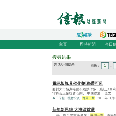
主頁
即時新聞
今日
搜尋結果
共 386 個結果
頁數：
1
...
電訊板塊具催化劑 聯通可吼
面對大市短期輪動不絕炒作多，跟紅頂白
守符合正確投資心態。 中國聯通 ...
全文
今日信報
理財投資
每周一擊
2018年01月
新年新思維 大灣區首選
... 輸，以至早前筆者在「
每周一擊
」看好的