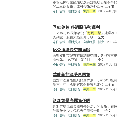
市場追捧行業龍頭股及有規模股份是不爭
的二三線股份，或可帶來意外回報 ...
全文
今日信報
理財投資
每周一擊
2017年10月
季結倒數 科網股借勢獲利
... 20%，昨天筆者於「
每周一擊
」建議在6
受刺激，股價大幅回升，收 ...
全文
今日信報
理財投資
金融峰景
陸文
2017
比亞迪增長空間廣闊
面對短期市況有持續調整空間，選股宜重
有作為。 比亞迪（01211） ...
全文
今日信報
理財投資
每周一擊
2017年09月
華能新能源受惠國策
面對市況麻雀亂飛的炒作潮下，較保守投
攻亦可守，否則宜短勿長靈活走位 ...
全文
今日信報
理財投資
每周一擊
2017年09月
洛鉬前景亮麗逢低吸
近期市場流傳尋找有倍升潛力的股份，在恒
升股份不少，包括去年最後一周 ...
全文
今日信報
理財投資
每周一擊
2017年09月