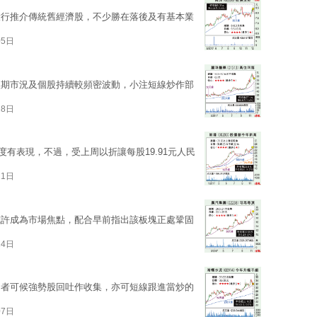
大行推介傳統舊經濟股，不少勝在落後及有基本業
05日
短期市況及個股持續較頻密波動，小注短線炒作部
28日
度有表現，不過，受上周以折讓每股19.91元人民
21日
或許成為市場焦點，配合早前指出該板塊正處鞏固
14日
資者可候強勢股回吐作收集，亦可短線跟進當炒的
07日