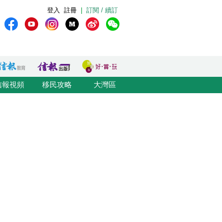
登入
註冊
|
訂閱 / 續訂
信報視頻
移民攻略
大灣區