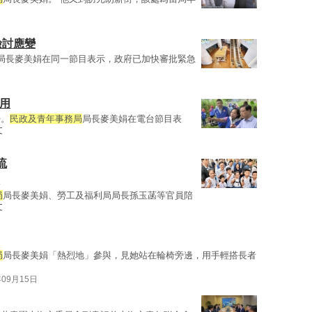
檢討應變
局長麥美娟在同一節目表示，政府已加快審批緊急
用
浸。
民政及青年事務局
局長麥美娟在電台節目表
文
流
局
局長麥美娟、勞工及福利局局長孫玉菡等官員陪
文
局
局長麥美娟「熱烈地」參與，見她站在輪椅旁邊，用手輕搭長者
年09月15日