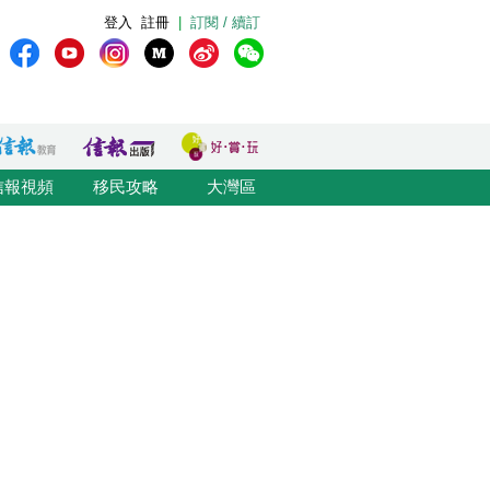
登入
註冊
|
訂閱 / 續訂
信報視頻
移民攻略
大灣區