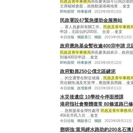
民政及青年事務局
局長麥美娟今日與訪港
主席鄔斌會面，就推動滬港兩地青 ...
全文
即時新聞
時事脈搏
2023年09月13日
民政署設47緊急援助金服務站
... 署人員參與有關工作。
民政及青年事務
申請，北區佔約200宗。 合資 ...
全文
今日信報
獨眼香江
獨眼
2023年09月13日
政府應急基金暫收逾400宗申請 
民政及青年事務局
局長麥美娟表示，政府
到逾400宗申請 ...
全文
即時新聞
時事脈搏
2023年09月12日
政府動員250公僕北區鏟泥
... 的交通警在附近戒備，
民政及青年事務
而在鰂魚涌及筲箕灣，應急隊員用鐵 ...
全
今日信報
政壇脈搏
2023年09月11日
水災後遺症 10學校今停面授課
港府指社會整體復常 80條道路已
... 急救援基金彈性處理
民政及青年事務局
456名市民入住 ...
全文
今日信報
獨眼香江
獨眼
2023年09月11日
鄧炳強:當局經水路助約200名石