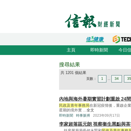
主頁
即時新聞
今日
搜尋結果
共 1201 個結果
頁數：
1
...
34
3
內地與海外暑期實習計劃重啟 24
民政及青年事務局
在新冠疫情後，重啟企業
星期的境外實 ...
全文
即時新聞
時事脈搏
2023年09月17日
李家超落區元朗 視察衞生黑點與茶
... 括房屋局局長何永賢和
民政及青年事務