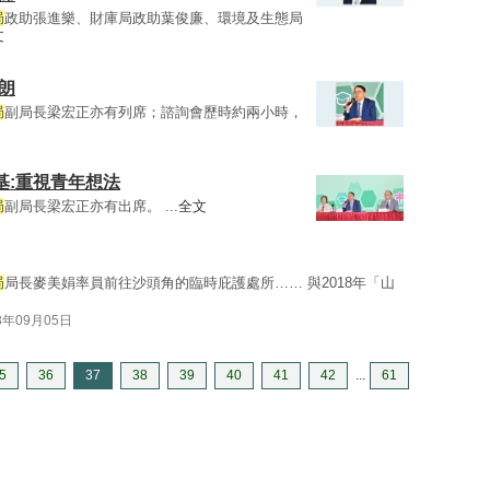
局
政助張進樂、財庫局政助葉俊廉、環境及生態局
文
朗
局
副局長梁宏正亦有列席；諮詢會歷時約兩小時，
基:重視青年想法
局
副局長梁宏正亦有出席。 ...
全文
局
局長麥美娟率員前往沙頭角的臨時庇護處所…… 與2018年「山
3年09月05日
5
36
37
38
39
40
41
42
...
61