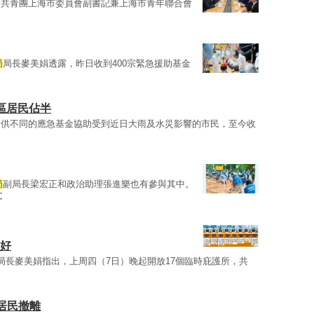
的共青團上海市委員會副書記兼上海市青年聯合會
局
局長麥美娟透露，昨日收到400宗緊急援助基金
北區居民佔半
提供不同的應急基金協助受到近日大雨及水災影響的市民，至今收
局
副局長梁宏正和政治助理張進樂也有參與其中。
文
修好
局長麥美娟指出，上周四（7日）晚起開放17個臨時庇護所，共
澳居民撤離