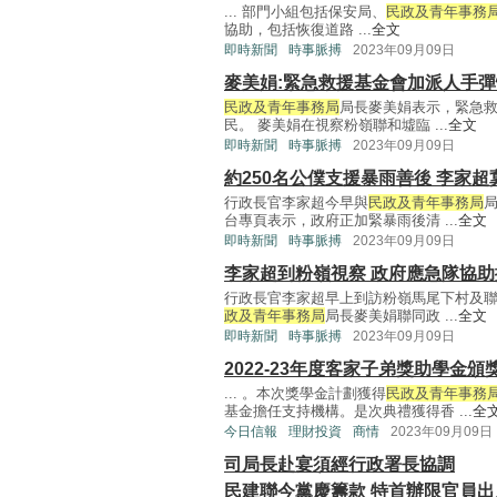
... 部門小組包括保安局、
民政及青年事務
協助，包括恢復道路 ...
全文
即時新聞
時事脈搏
2023年09月09日
麥美娟:緊急救援基金會加派人手
民政及青年事務局
局長麥美娟表示，緊急
民。 麥美娟在視察粉嶺聯和墟臨 ...
全文
即時新聞
時事脈搏
2023年09月09日
約250名公僕支援暴雨善後 李家
行政長官李家超今早與
民政及青年事務局
台專頁表示，政府正加緊暴雨後清 ...
全文
即時新聞
時事脈搏
2023年09月09日
李家超到粉嶺視察 政府應急隊協
行政長官李家超早上到訪粉嶺馬尾下村及
政及青年事務局
局長麥美娟聯同政 ...
全文
即時新聞
時事脈搏
2023年09月09日
2022-23年度客家子弟獎助學金頒
... 。本次獎學金計劃獲得
民政及青年事務
基金擔任支持機構。是次典禮獲得香 ...
全
今日信報
理財投資
商情
2023年09月09日
司局長赴宴須經行政署長協調
民建聯今黨慶籌款 特首辦限官員出