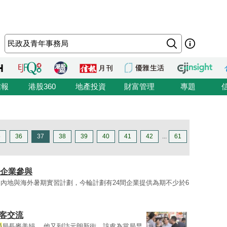
信報
港股360
地產投資
財富管理
專題
5
36
37
38
39
40
41
42
...
61
間企業參與
內地與海外暑期實習計劃，今輪計劃有24間企業提供為期不少於6
客交流
局
局長麥美娟。 他又到訪元朗新街，該處為當局早