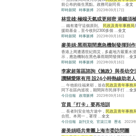
前公布的衞生黑點。政務司副司長 ...
全文
即時新聞
時事脈搏
2023年09月17日
林世雄:極端天氣或更頻密 港鐵須
... 鐵有遵守這個原則。
民政及青年事務局
援助基金，至今收到2300多個 ...
全文
即時新聞
時事脈搏
2023年09月16日
麥美娟:黑雨期間應急機制發揮到作
香港上周遭遇世紀雨災，多處地方嚴重水
示，應急機制在黑色暴雨期間發揮到 ...
全
即時新聞
時事脈搏
2023年09月16日
李家超落區諮詢《施政》與長幼交
讚關愛隊有用 設24小時熱線助老人
... 午他前往福來邨，並在
民政及青年事務
同下在區內巡視，期間與市民揮手打 ...
全
今日信報
政壇脈搏
2023年09月16日
官員「打卡」要再培訓
... 長者到安全地方途中，
民政及青年事務
合照。本周一，署理 ...
全文
今日信報
副刊文化
官滾江湖
歷名
2023
麥美娟晤共青團上海市委訪問團