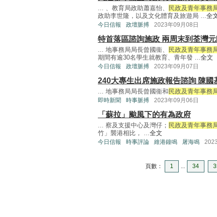
... 、教育局政助蕭嘉怡、
民政及青年事務
政助李世隆，以及文化體育及旅遊局 ...
全
今日信報
政壇脈搏
2023年09月08日
特首落區諮詢施政 兩周末到荃灣元
... 地事務局局長曾國衞、
民政及青年事務
期間有逾30名學生就教育、青年發 ...
全文
今日信報
政壇脈搏
2023年09月07日
240大專生出席施政報告諮詢 陳國
... 地事務局局長曾國衞和
民政及青年事務
即時新聞
時事脈搏
2023年09月06日
「蘇拉」颱風下的有為政府
... 察及支援中心及灣仔；
民政及青年事務
竹」襲港相比， ...
全文
今日信報
時事評論
維港鐘鳴
屠海鳴
202
頁數：
1
...
34
3