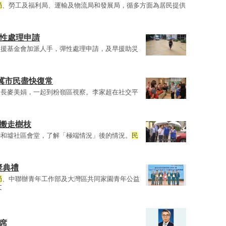
局
、勞工及福利局、運輸及物流局和發展局，循多方面為居民提供
彈性處理申請
救援基金會加派人手，彈性處理申請，及早援助災
超冀市民盡快復常
局長麥美娟，一起到粉嶺區視察。李家超在社交平
助搬走樹枝
聯和墟社區會堂，了解「極端情況」後的情況。
民
獎典禮
局
、中聯辦青年工作部及大灣區共同家園青年公益
文
席