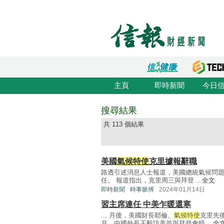
主頁
即時新聞
今日
搜尋結果
共 113 個結果
美國
氣候特使
克里據報辭職
路透引述消息人士報道，美國總統氣候問
任。 報道指出，克里周三與拜登 ...
全文
即時新聞
時事脈搏
2024年01月14日
習主席連任 中美乍暖還寒
... 月後，美國財長耶倫、
氣候特使
克里先
月，中國外長王毅訪美並與拜登會晤 ...
全