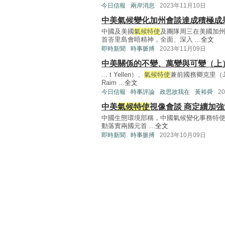
今日信報
兩岸消息
2023年11月10日
中美氣候變化加州會談達成積極成
中國及美國
氣候特使
及團隊周三在美國加州
首峇里島會晤精神，全面、深入 ...
全文
即時新聞
時事脈搏
2023年11月09日
中美關係的不變、萬變與可變（上
... t Yellen）、
氣候特使
兼前國務卿克里（Jo
Raim ...
全文
今日信報
時事評論
政思故我在
黃裕舜
2
中美
氣候特使
視像會談 商定續加強
中國生態環境部稱，中國氣候變化事務特使
動落實兩國元首 ...
全文
即時新聞
時事脈搏
2023年10月09日