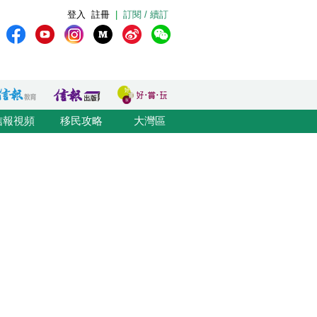
登入
註冊
|
訂閱 / 續訂
信報視頻
移民攻略
大灣區