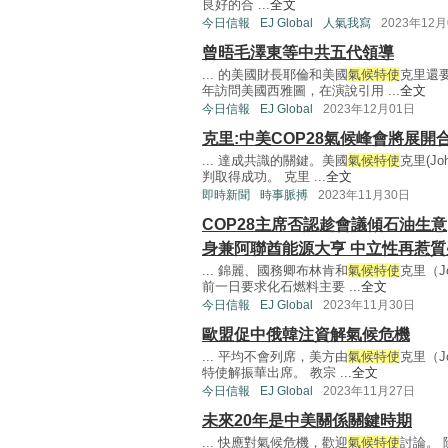
良好的合 ...
全文
今日信報
EJ Global
人氣我寫
2023年12月
曾晤毛澤東等中共五代領導
... 的美國財長耶倫和美國
氣候特使
克里還
年訪問美國西雅圖，在演說引用 ...
全文
今日信報
EJ Global
2023年12月01日
克里:中美COP28氣候峰會將展開
... 達成共識的關鍵。美國
氣候特使
克里(J
判取得成功。 克里 ...
全文
即時新聞
時事脈搏
2023年11月30日
COP28主席否認趁會議傾石油生意
身兼阿聯酋能源大亨 中立性再惹質
... 錦麗、國務卿布林肯和
氣候特使
克里（J
前一日要求化石燃料主要 ...
全文
今日信報
EJ Global
2023年11月30日
歐盟促中俄韓注資解氣候危機
... 平均不會列席，美方由
氣候特使
克里（J
特使解振華出席。 教宗 ...
全文
今日信報
EJ Global
2023年11月27日
未來20年是中美關係關鍵時期
... 快應對氣候危機，歡迎
氣候特使
討論。