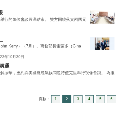
果
舉行的氣候會談圓滿結束。 雙方圍繞落實兩國元
）
hn Kerry）（7月）、商務部長雷蒙多（Gina
023年10月30日
溝通
解振華，應約與美國總統氣候問題特使克里舉行視像會談。 為推
頁數：
1
2
3
4
5
6