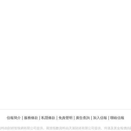
|
|
|
|
|
|
信報簡介
服務條款
私隱條款
免責聲明
廣告查詢
加入信報
聯絡信報
資料由財經智珠網有限公司提供。期貨指數資料由天滙財經有限公司提供。外滙及黃金報價由