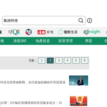
信報
港股360
地產投資
財富管理
專題
頁數：
1
2
3
4
5
6
題特使克里將會辭職，但仍會協助總統拜登競逐連
後訪華；8月輪到美國商務部長雷蒙多抵京；10
文