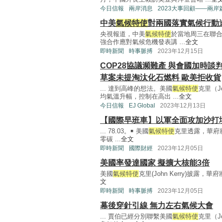
今日信報
兩岸消息
2023大事回顧——兩岸
中美
氣候特使
對兩國落實氣候行動
央視報道，中美
氣候特使
於當地周三在聯合
強合作應對氣候危機發表講 ...
全文
即時新聞
時事脈搏
2023年12月15日
COP28協議瀕難產 與會國加時談
草案未提淘汰化石燃料 歐美拒收貨
... 達到高峰的想法。美國
氣候特使
克里（J
均氣溫升幅，控制在高出 ...
全文
今日信報
EJ Global
2023年12月13日
【國際早班車】以軍全面攻加沙打
... 78.03。￭ 美國
氣候特使
克里透露，華府將
零碳 ...
全文
即時新聞
國際財經
2023年12月05日
美國率發達國家 擬擴大核能3倍
美國
氣候特使
克里(John Kerry)披露
文
即時新聞
時事脈搏
2023年12月05日
幕後穿針引線 無力左右氣候大會
... 賈伯已經分別聯繫美國
氣候特使
克里（J