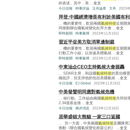
的表述。其中，美 ...
全文
今日信報
時事評論
泛舟論章
方舟
2023
拜登:中國經濟增長有利於美國有
... 機的重要性，歡迎兩國
氣候特使
近期開
同推動聯合國氣候變化杜拜大會 ...
全文
即時新聞
時事脈搏
2023年11月16日
習近平促美方取消單邊制裁
... 機的重要性，歡迎兩國
氣候特使
近期開
行動工作小組」以加速具體氣候 ...
全文
即時新聞
時事脈搏
2023年11月16日
中東油企CEO主持氣候大會捱轟
... SDAR主席，和該國
氣候特使
的賈伯獲
織批評，但支持他的包括美國氣候 ...
全文
今日信報
EJ Global
2023年11月16日
中美發聲明同應對氣候危機
... 候行動。工作組由兩國
氣候特使
共同領
2.34億基金推 ...
全文
今日信報
兩岸消息
2023年11月16日
居華盛頓大熊貓 一家三口返國
... 另一方面，中美兩國
氣候特使
及團隊周
推動《聯合國氣候變化框架公約》 ...
全文