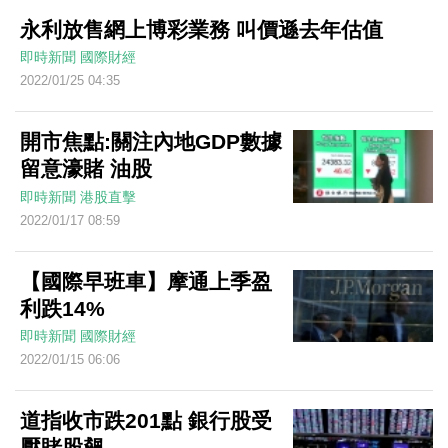
永利放售網上博彩業務 叫價遜去年估值
即時新聞
國際財經
2022/01/25 04:35
開市焦點:關注內地GDP數據
留意濠賭 油股
即時新聞
港股直擊
2022/01/17 08:59
【國際早班車】摩通上季盈
利跌14%
即時新聞
國際財經
2022/01/15 06:06
道指收市跌201點 銀行股受
壓賭股飆