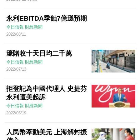
永利EBITDA季蝕7億遜預期
今日信報
財經新聞
2022/08/11
濠賭收十天日均二千萬
今日信報
財經新聞
2022/07/13
拒登記為中國代理人 史提芬
永利遭美起訴
今日信報
財經新聞
2022/05/19
人民幣牽動美元 上海解封振