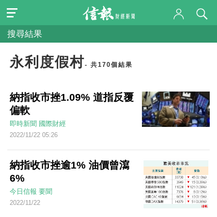
搜尋結果
永利度假村
- 共170個結果
納指收市挫1.09% 道指反覆
偏軟
即時新聞
國際財經
2022/11/22 05:26
納指收市挫逾1% 油價曾瀉
6%
今日信報
要聞
2022/11/22