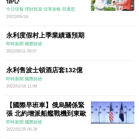
信心
今日信報
理財投資
信筆攻略
習廣思
2022/05/16
永利度假村上季業績遜預期
即時新聞
國際財經
2022/05/11 09:07
永利售波士頓酒店套132億
即時新聞
國際財經
2022/02/16 11:09
【國際早班車】俄烏關係緊
張 北約增派船艦戰機到東歐
即時新聞
國際財經
2022/01/25 06:28