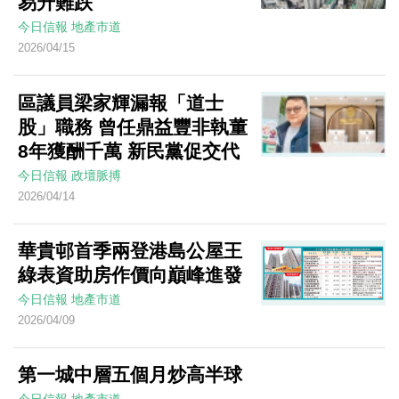
易升難跌
今日信報
地產市道
2026/04/15
區議員梁家輝漏報「道士
股」職務 曾任鼎益豐非執董
8年獲酬千萬 新民黨促交代
今日信報
政壇脈搏
2026/04/14
華貴邨首季兩登港島公屋王
綠表資助房作價向巔峰進發
今日信報
地產市道
2026/04/09
第一城中層五個月炒高半球