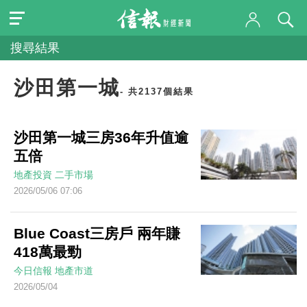
搜尋結果
沙田第一城
- 共2137個結果
沙田第一城三房36年升值逾
五倍
地產投資
二手市場
2026/05/06 07:06
Blue Coast三房戶 兩年賺
418萬最勁
今日信報
地產市道
2026/05/04