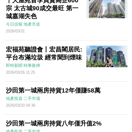
十大屋苑首季買賣高企600
宗 太古城90成交最旺 第一
城嘉湖失色
今日信報
地產市道
2026/03/31
宏福苑聽證會丨宏昌閣居民:
平台布滿垃圾 經常聞到煙味
即時新聞
時事脈搏
2026/03/26 11:25
沙田第一城兩房持貨12年僅賺58萬
地產投資
二手市場
2026/03/20 04:36
沙田第一城兩房持貨八年僅升值2%
地產投資
二手市場