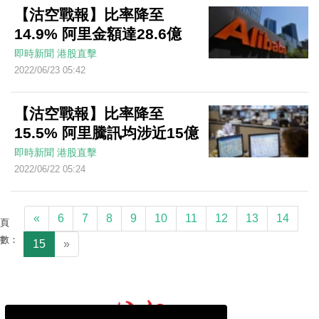
【沽空戰報】比率降至
14.9% 阿里金額達28.6億
即時新聞
港股直擊
2022/06/23 05:42
【沽空戰報】比率降至
15.5% 阿里騰訊均涉近15億
即時新聞
港股直擊
2022/06/22 05:24
«
6
7
8
9
10
11
12
13
14
頁
數：
15
»