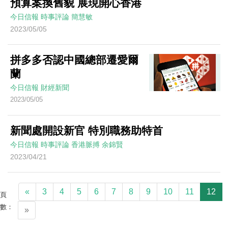
預算案換舊貌 展現開心香港
今日信報
時事評論
簡慧敏
2023/05/05
拼多多否認中國總部遷愛爾
蘭
今日信報
財經新聞
2023/05/05
新聞處開設新官 特別職務助特首
今日信報
時事評論
香港脈搏
余錦賢
2023/04/21
«
3
4
5
6
7
8
9
10
11
12
頁
數：
»