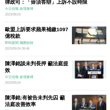
律政司：「毋須答辯」上訴不設時限
今日信報
政壇脈搏
2023/06/10
歐盟上訴要求蘋果補繳1097
億稅款
即時新聞
國際財經
2023/05/24 09:46
陳澤銘談未判長押 籲法庭提
效
今日信報
政壇脈搏
2023/05/24
陳澤銘:有被告未判先囚 籲
法庭改善效率