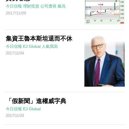
今日信報
理財投資
公司透視
戴兆
2017/11/09
集資王魯本斯坦退而不休
今日信報
EJ Global
人氣我寫
2017/11/04
「假新聞」進權威字典
今日信報
EJ Global
2017/11/03