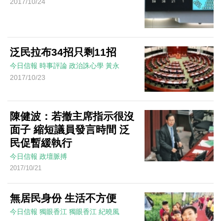
2017/10/24
泛民拉布34招只剩11招
今日信報
時事評論
政治誅心學
黃永
2017/10/23
陳健波：若撤主席指示很沒
面子 縮短議員發言時間 泛
民促暫緩執行
今日信報
政壇脈搏
2017/10/21
無居民身份 生活不方便
今日信報
獨眼香江
獨眼香江
紀曉風