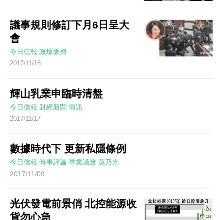
議事規則修訂下月6日呈大
會
今日信報
政壇脈搏
2017/11/18
輝山乳業申臨時清盤
今日信報
財經新聞
簡訊
2017/11/17
數據時代下 更新私隱條例
今日信報
時事評論
專業議政
莫乃光
2017/11/09
光伏發電前景俏 北控能源收
貨勿心急