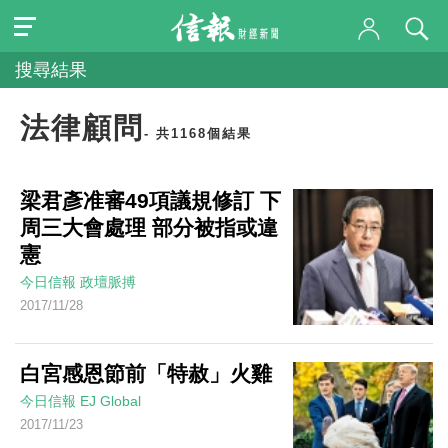
搜尋結果
法律顧問
- 共1168個結果
梁君彥准審49項議規修訂 下
周三大會處理 部分被指或違
憲
今日信報
政壇脈搏
2017/11/28
白宮感恩節前「特赦」火雞
今日信報
EJ Global
2017/11/23