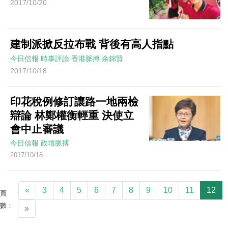
2017/10/20
建制派掀反拉布戰 背後有高人指點
今日信報
時事評論
香港脈搏
余錦賢
2017/10/18
印花稅例修訂讓路一地兩檢
辯論 林鄭權衡輕重 決使立
會中止審議
今日信報
政壇脈搏
2017/10/18
«
3
4
5
6
7
8
9
10
11
12
頁
數：
»