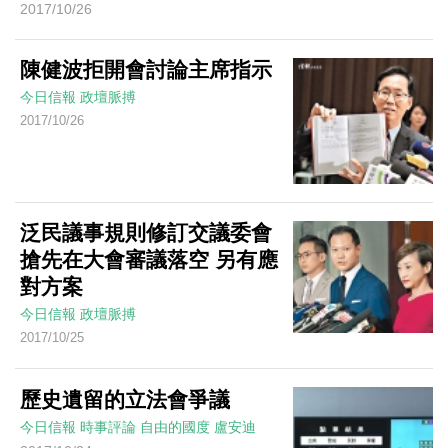
2017/10/26
陳健波拒開會討論主席指示
今日信報
政壇脈搏
2017/10/26
泛民議事規則修訂交議委會
搶先在大會審議落空 另有應
對方案
今日信報
政壇脈搏
2017/10/25
歷史遺留的立法會爭議
今日信報
時事評論
自由的國度
盧安迪