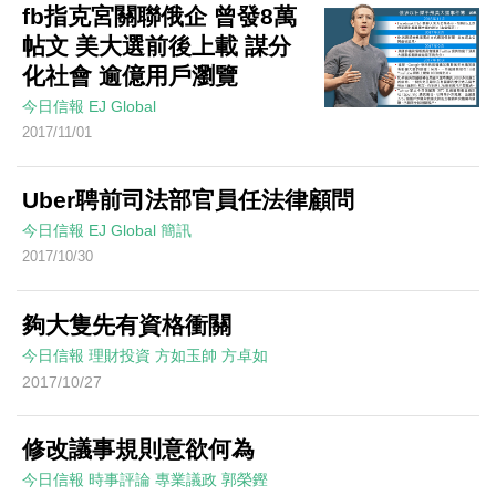
fb指克宮關聯俄企 曾發8萬
帖文 美大選前後上載 謀分
化社會 逾億用戶瀏覽
今日信報
EJ Global
2017/11/01
Uber聘前司法部官員任法律顧問
今日信報
EJ Global
簡訊
2017/10/30
夠大隻先有資格衝關
今日信報
理財投資
方如玉帥
方卓如
2017/10/27
修改議事規則意欲何為
今日信報
時事評論
專業議政
郭榮鏗