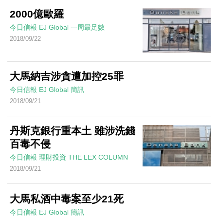
2000億歐羅
今日信報
EJ Global
一周最足數
2018/09/22
大馬納吉涉貪遭加控25罪
今日信報
EJ Global
簡訊
2018/09/21
丹斯克銀行重本土 雖涉洗錢
百毒不侵
今日信報
理財投資
THE LEX COLUMN
2018/09/21
大馬私酒中毒案至少21死
今日信報
EJ Global
簡訊