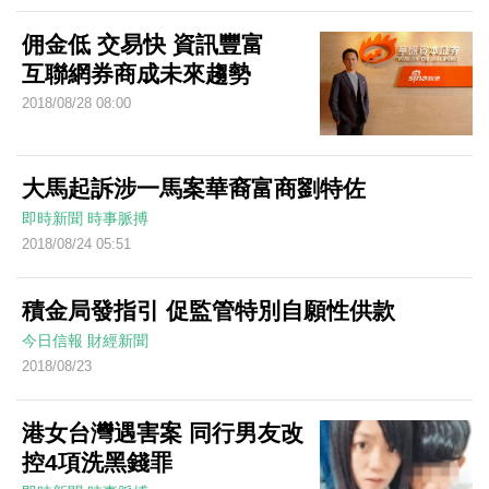
佣金低 交易快 資訊豐富
互聯網券商成未來趨勢
2018/08/28 08:00
大馬起訴涉一馬案華裔富商劉特佐
即時新聞
時事脈搏
2018/08/24 05:51
積金局發指引 促監管特別自願性供款
今日信報
財經新聞
2018/08/23
港女台灣遇害案 同行男友改
控4項洗黑錢罪