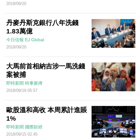
2018/09/20
丹麥丹斯克銀行八年洗錢
1.83萬億
今日信報
EJ Global
2018/09/20
大馬前首相納吉涉一馬洗錢
案被捕
即時新聞
時事脈搏
2018/09/19 05:57
歐股溫和高收 本周累計進賬
1%
即時新聞
國際財經
2018/09/15 02:45