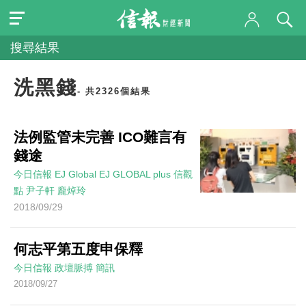
搜尋結果
洗黑錢
- 共2326個結果
法例監管未完善 ICO難言有
錢途
今日信報
EJ Global
EJ GLOBAL plus 信觀
點
尹子軒 龐焯玲
2018/09/29
何志平第五度申保釋
今日信報
政壇脈搏
簡訊
2018/09/27