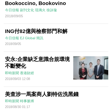
Bookoccino, Bookovino
今日信報
副刊文化
琉璃火
徐詠璇
2018/09/05
ING付82億與檢察部門和解
今日信報
EJ Global
簡訊
2018/09/05
安永:企業缺乏意識合規環境
不斷變化
即時新聞
香港財經
2018/09/03 12:08
美查涉一馬案商人劉特佐洗黑錢
即時新聞
時事脈搏
2018/08/30 01:17