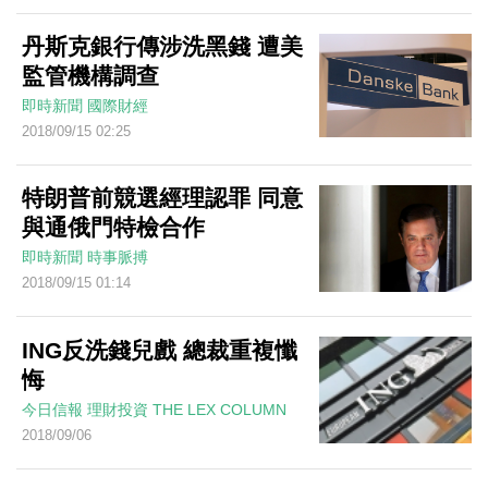
丹斯克銀行傳涉洗黑錢 遭美
監管機構調查
即時新聞
國際財經
2018/09/15 02:25
特朗普前競選經理認罪 同意
與通俄門特檢合作
即時新聞
時事脈搏
2018/09/15 01:14
ING反洗錢兒戲 總裁重複懺
悔
今日信報
理財投資
THE LEX COLUMN
2018/09/06