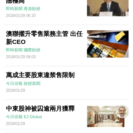
險極高
即時新聞
香港財經
2018/01/29 06:20
澳聯擢升零售業務主管 出任
新CEO
即時新聞
國際財經
2018/01/29 09:03
萬成主要股東違禁售限制
今日信報
財經新聞
2018/01/29
中東股神被囚逾兩月獲釋
今日信報
EJ Global
2018/01/29