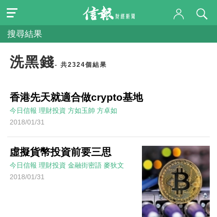
搜尋結果
洗黑錢
- 共2324個結果
香港先天就適合做crypto基地
今日信報
理財投資
方如玉帥
方卓如
2018/01/31
虛擬貨幣投資前要三思
今日信報
理財投資
金融街密語
麥狄文
2018/01/31