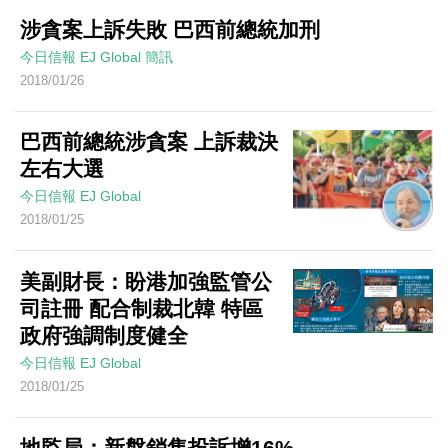
涉貪案上訴失敗 巴西前總統加刑
今日信報
EJ Global
簡訊
2018/01/26
巴西前總統涉貪案 上訴裁決
左右大選
今日信報
EJ Global
2018/01/25
美副財長：盼港加強監管公
司註冊 配合制裁北韓 特區
政府強調制度健全
今日信報
EJ Global
2018/01/25
地監局：新盤銷售投訴增16%