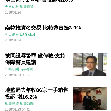
今日信報
地產市道
2018/01/24
南韓推實名交易 比特幣曾挫3.9%
今日信報
EJ Global
2018/01/24
被問設辱警罪 盧偉聰:支持
保障警員建議
即時新聞
時事脈搏
2018/01/23 05:27
地監局去年收86宗一手銷售
投訴 增16.2%
地產投資
地產新聞
2018/01/23 04:41