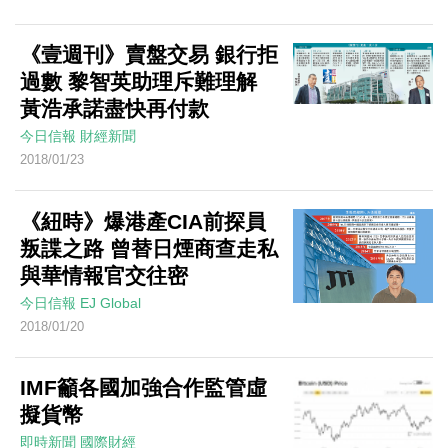
《壹週刊》賣盤交易 銀行拒
過數 黎智英助理斥難理解
黃浩承諾盡快再付款
今日信報
財經新聞
2018/01/23
《紐時》爆港產CIA前探員
叛諜之路 曾替日煙商查走私
與華情報官交往密
今日信報
EJ Global
2018/01/20
IMF籲各國加強合作監管虛
擬貨幣
即時新聞
國際財經