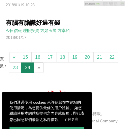
2018/01/19 10:23
有腦有膽識好過有錢
今日信報
理財投資
方如玉帥
方卓如
2018/01/17
«
15
16
17
18
19
20
21
22
頁
數：
23
24
»
我們透過使用 cookies 來評估您在本網站的
使用情況，為您提供最佳的用戶體驗。 如您
繼續使用本網站所提供之內容或服務，即代表
信報財經新聞有限公司版權所有，不得轉載。
您已同意我們最新之私隱條款。
了解更多
Copyright © 2026 Hong Kong Economic Journal Company
Limited. All rights reserved.