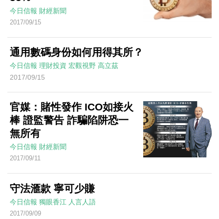
今日信報
財經新聞
2017/09/15
通用數碼身份如何用得其所？
今日信報
理財投資
宏觀視野
高立茲
2017/09/15
官媒：賭性發作 ICO如接火
棒 證監警告 詐騙陷阱恐一
無所有
今日信報
財經新聞
2017/09/11
守法滙款 寧可少賺
今日信報
獨眼香江
人言人語
2017/09/09