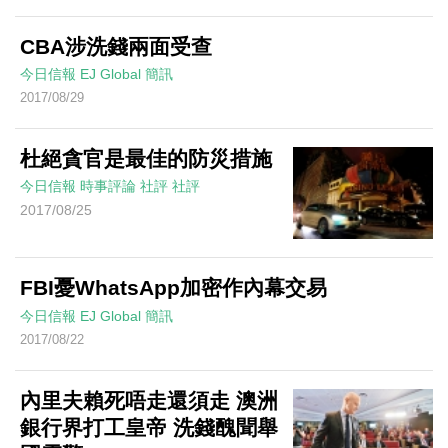
CBA涉洗錢兩面受查
今日信報
EJ Global
簡訊
2017/08/29
杜絕貪官是最佳的防災措施
今日信報
時事評論
社評
社評
2017/08/25
FBI憂WhatsApp加密作內幕交易
今日信報
EJ Global
簡訊
2017/08/22
內里夫賴死唔走還須走 澳洲
銀行界打工皇帝 洗錢醜聞舉