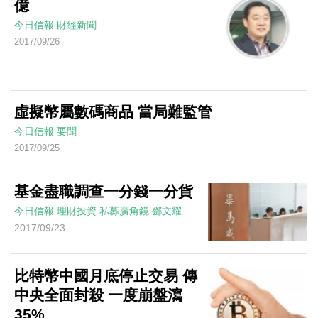
億
今日信報
財經新聞
2017/09/26
虛擬幣屬數碼商品 當局難監管
今日信報
要聞
2017/09/25
基金盡職調查一分錢一分貨
今日信報
理財投資
私募廣角鏡
鄧文耀
2017/09/23
比特幣中國月底停止交易 傳
中央全面封殺 一度崩盤瀉
35%