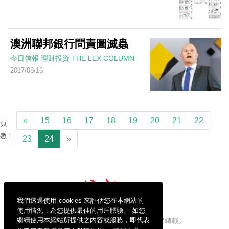
澳洲聯邦銀行問責圖滅蟲
今日信報
理財投資
THE LEX COLUMN
2017/08/16
«
15
16
17
18
19
20
21
22
頁
數：
23
24
»
我們透過使用 cookies 來評估您在本網站的
使用情況，為您提供最佳的用戶體驗。 如您
繼續使用本網站所提供之內容或服務，即代表
信報財經新聞有限公司版權所有，不得轉載。