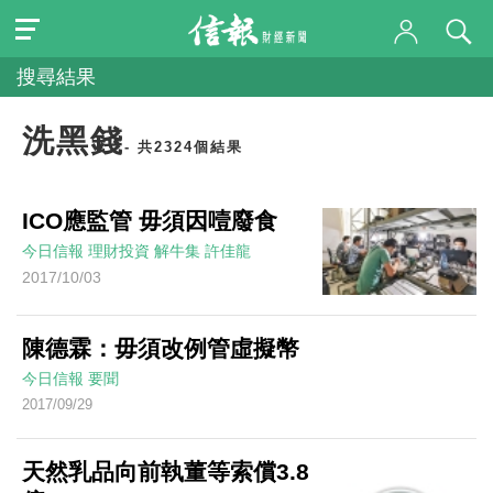
搜尋結果
洗黑錢
- 共2324個結果
ICO應監管 毋須因噎廢食
今日信報
理財投資
解牛集
許佳龍
2017/10/03
陳德霖：毋須改例管虛擬幣
今日信報
要聞
2017/09/29
天然乳品向前執董等索償3.8