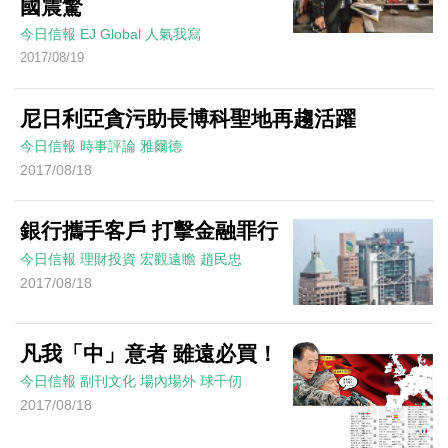
國震驚
今日信報
EJ Global
人氣我寫
2017/08/19
尼日利亞貪污助長博科聖地再趨活躍
今日信報
時事評論
雅爾德
2017/08/18
銀行攜手客戶 打擊金融罪行
今日信報
理財投資
宏觀遠瞻
趙民忠
2017/08/18
凡我「中」意者 雖遠必買！
今日信報
副刊文化
場內場外
球千仞
2017/08/18