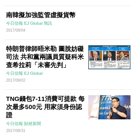
南韓擬加強監管虛擬貨幣
今日信報
EJ Global
簡訊
2017/09/04
特朗普律師晤米勒 圖脫妨礙
司法 共和黨兩議員質疑科米
查希拉莉「未審先判」
今日信報
EJ Global
2017/09/02
TNG錢包7-11消費可提款 每
次最多500元 用家須身份認
證
今日信報
財經新聞
2017/08/31