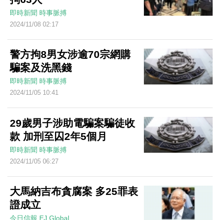
即時新聞
時事脈搏
2024/11/08 02:17
警方拘8男女涉逾70宗網購
騙案及洗黑錢
即時新聞
時事脈搏
2024/11/05 10:41
29歲男子涉助電騙案騙徒收
款 加刑至囚2年5個月
即時新聞
時事脈搏
2024/11/05 06:27
大馬納吉布貪腐案 多25罪表
證成立
今日信報
EJ Global