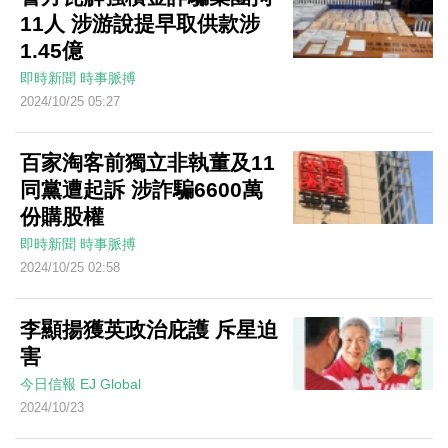
11人 涉游說提早取供款涉
1.45億
即時新聞
時事脈搏
2024/10/25 05:27
百家淘客前獨立非執董及11
同黨遭起訴 涉詐騙6600萬
份購股權
即時新聞
時事脈搏
2024/10/25 02:58
李顯揚獲英政治庇護 斥星迫
害
今日信報
EJ Global
2024/10/23