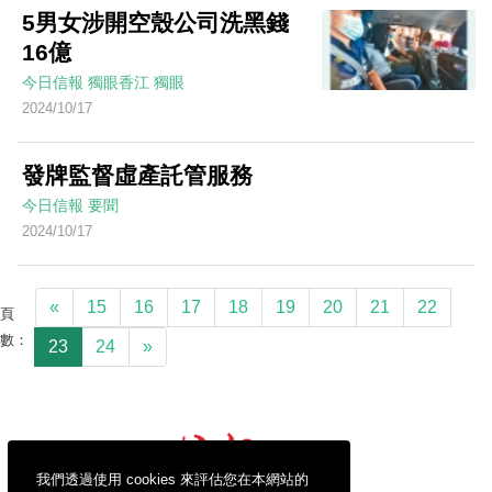
5男女涉開空殼公司洗黑錢
16億
今日信報
獨眼香江
獨眼
2024/10/17
發牌監督虛產託管服務
今日信報
要聞
2024/10/17
«
15
16
17
18
19
20
21
22
頁
數：
23
24
»
我們透過使用 cookies 來評估您在本網站的