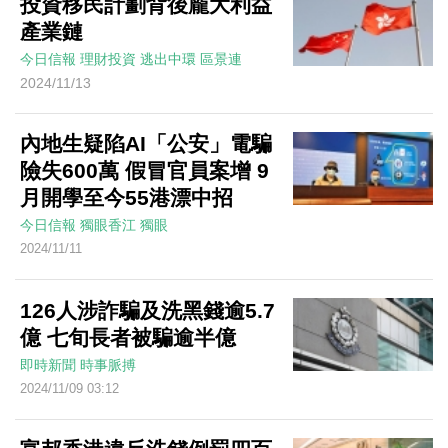
投資移民計劃背後龐大利益
產業鏈
今日信報
理財投資
逃出中環
區景連
2024/11/13
內地生疑陷AI「公安」電騙
險失600萬 假冒官員案增 9
月開學至今55港漂中招
今日信報
獨眼香江
獨眼
2024/11/11
126人涉詐騙及洗黑錢逾5.7
億 七旬長者被騙逾半億
即時新聞
時事脈搏
2024/11/09 03:12