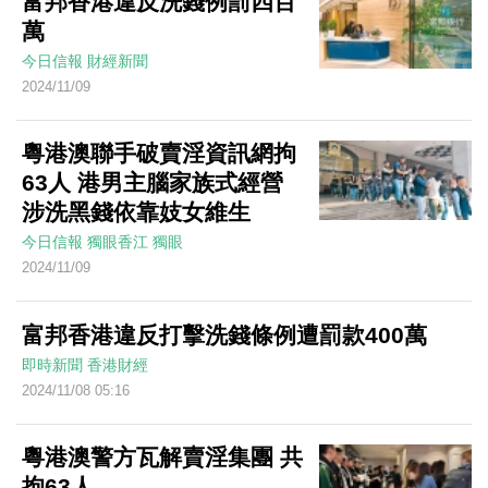
富邦香港違反洗錢例罰四百
萬
今日信報
財經新聞
2024/11/09
粵港澳聯手破賣淫資訊網拘
63人 港男主腦家族式經營
涉洗黑錢依靠妓女維生
今日信報
獨眼香江
獨眼
2024/11/09
富邦香港違反打擊洗錢條例遭罰款400萬
即時新聞
香港財經
2024/11/08 05:16
粵港澳警方瓦解賣淫集團 共
拘63人