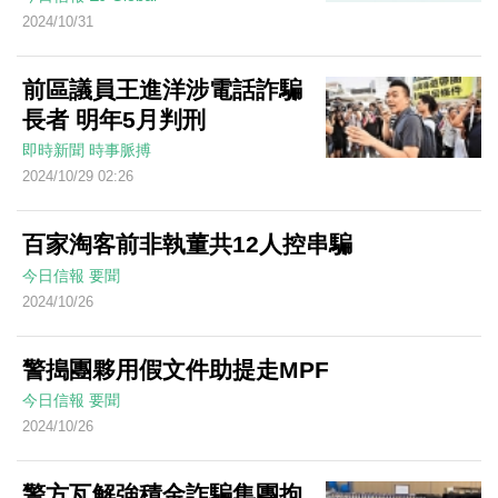
2024/10/31
前區議員王進洋涉電話詐騙
長者 明年5月判刑
即時新聞
時事脈搏
2024/10/29 02:26
百家淘客前非執董共12人控串騙
今日信報
要聞
2024/10/26
警搗團夥用假文件助提走MPF
今日信報
要聞
2024/10/26
警方瓦解強積金詐騙集團拘