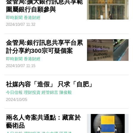
金管局:擴大銀行訊息共享範
圍屬銀行自願參與
即時新聞
香港財經
2024/10/07 11:32
金管局:銀行訊息共享平台累
計分享約300宗可疑個案
即時新聞
香港財經
2024/10/07 11:15
社媒內容「造假」 只求「自肥」
今日信報
理財投資
經管錦言
陳俊毅
2024/10/05
兩名人奇案共通點：藏富於
藝術品