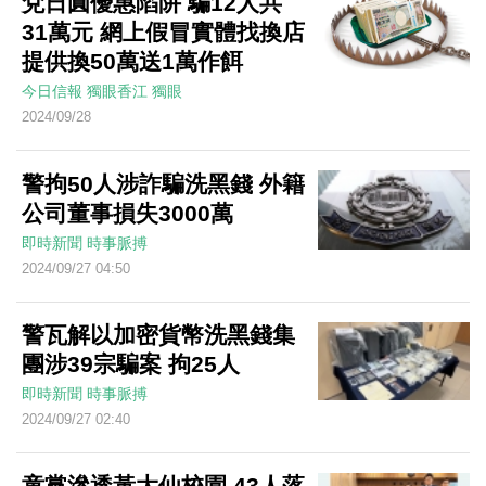
兌日圓優惠陷阱 騙12人共
31萬元 網上假冒實體找換店
提供換50萬送1萬作餌
今日信報
獨眼香江
獨眼
2024/09/28
警拘50人涉詐騙洗黑錢 外籍
公司董事損失3000萬
即時新聞
時事脈搏
2024/09/27 04:50
警瓦解以加密貨幣洗黑錢集
團涉39宗騙案 拘25人
即時新聞
時事脈搏
2024/09/27 02:40
童黨滲透黃大仙校園 43人落