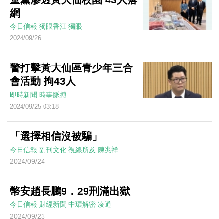
網
今日信報
獨眼香江
獨眼
2024/09/26
警打擊黃大仙區青少年三合
會活動 拘43人
即時新聞
時事脈搏
2024/09/25 03:18
「選擇相信沒被騙」
今日信報
副刊文化
視線所及
陳兆祥
2024/09/24
幣安趙長鵬9．29刑滿出獄
今日信報
財經新聞
中環解密
凌通
2024/09/23