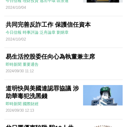
今日信報
理財投資
逃出中環
區景連
2024/10/04
共同完善反詐工作 保護信任資本
今日信報
時事評論
泛舟論章
劉炳章
2024/10/02
易生活控股委任向心為執董兼主席
即時新聞
重要通告
2024/09/30 11:12
道明快與美國達認罪協議 涉
助華毒犯洗黑錢
即時新聞
國際財經
2024/09/30 12:13