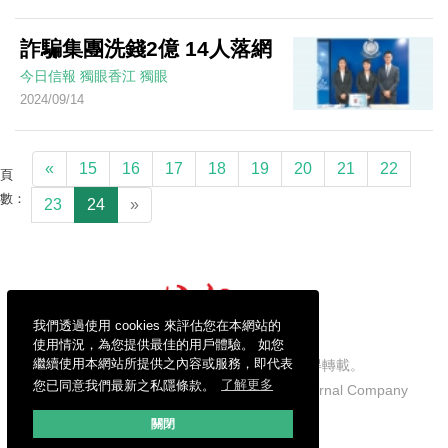
詐騙集團洗錢2億 14人落網
今日信報
獨眼香江
獨眼
2024/09/14
«
15
16
17
18
19
20
21
22
頁
數：
23
24
»
我們透過使用 cookies 來評估您在本網站的
使用情況，為您提供最佳的用戶體驗。 如您
繼續使用本網站所提供之內容或服務，即代表
信報財經新聞有限公司版權所有，不得轉載。
您已同意我們最新之私隱條款。
了解更多
Copyright © 2026 Hong Kong Economic Journal Company
Limited. All rights reserved.
關閉