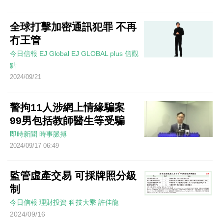
全球打擊加密通訊犯罪 不再
冇王管
今日信報
EJ Global
EJ GLOBAL plus 信觀
點
2024/09/21
警拘11人涉網上情緣騙案
99男包括教師醫生等受騙
即時新聞
時事脈搏
2024/09/17 06:49
監管虛產交易 可採牌照分級
制
今日信報
理財投資
科技大乘
許佳龍
2024/09/16