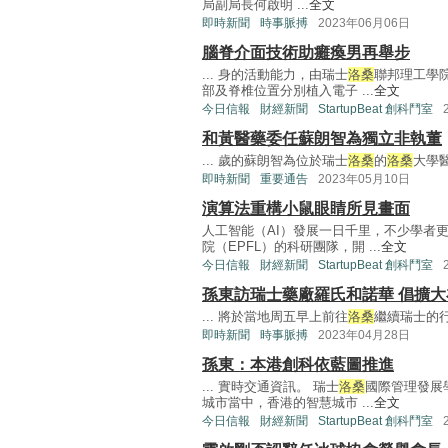
局副局長何啟明 ...
全文
即時新聞
時事脈搏
2023年06月06日
腦脊介面技術助癱瘓男再舉步
... 身的活動能力，由瑞士
洛桑
聯邦理工學院
部及脊椎位置分別植入電子 ...
全文
今日信報
財經新聞
StartupBeat 創科鬥室
和黃醫藥委任蘇朗智為獨立非執董
... 歲的蘇朗智為位於瑞士
洛桑
的
洛桑
大學醫院(
即時新聞
重要通告
2023年05月10日
演算法重構小鼠眼睛所見畫面
人工智能（AI）發展一日千里，不少學者
院（EPFL）的科研團隊，開 ...
全文
今日信報
財經新聞
StartupBeat 創科鬥室
孫東訪瑞士藥廠羅氏和諾華 倡擴
... 將於當地周五早上前往
洛桑
繼續瑞士的行
即時新聞
時事脈搏
2023年04月28日
孫東：本港創科依藍圖推進
... 實時交通資訊。 瑞士
洛桑
國際管理發展學
城市當中，香港的智慧城市 ...
全文
今日信報
財經新聞
StartupBeat 創科鬥室