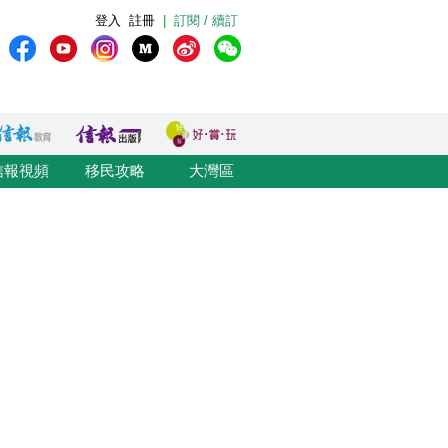
登入
註冊
|
訂閱 / 續訂
信報視頻
移民攻略
大灣區