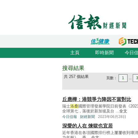
主頁
即時新聞
今日
搜尋結果
共 257 個結果
頁數：
1
...
丘應樺：港競爭力降因不當對比
瑞士
洛桑
國際管理發展學院日前發表《20
全球第七，落後於新加坡及台 ...
全文
今日信報
財經新聞
2023年06月28日
深愛的人在 煉獄也宜居
近年香港在各項國際排行榜上屢屢收到壞
力年報》，香 ...
全文