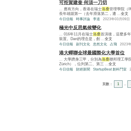
可拒賀建奎 何須一刀切
... 應有方向，香港在瑞士
洛桑
管理學院（
長年雄踞第一（去年滑落第二，遭 ...
全文
今日信報
時事評論
李道
2023年03月09日
極光中反思氣候變化
... 016年11月在瑞士
洛桑
首演後，這麼多年
裝置。Dan的理念是，創 ...
全文
今日信報
副刊文化
忽然文化
占飛
2023
港大蟬聯全球最國際化大學首位
... 大學躋身三甲，分別為
洛桑
聯邦理工學院
Zürich），位列第二、第三 ...
全文
今日信報
財經新聞
StartupBeat 創科鬥室
頁數：
1
...