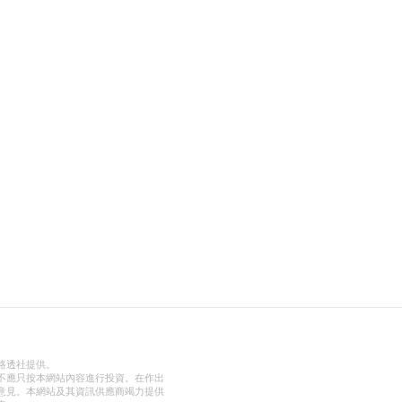
路透社提供。
不應只按本網站內容進行投資。在作出
意見。本網站及其資訊供應商竭力提供