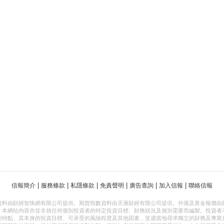
|
|
|
|
|
|
信報簡介
服務條款
私隱條款
免責聲明
廣告查詢
加入信報
聯絡信報
資料由財經智珠網有限公司提供。期貨指數資料由天滙財經有限公司提供。外滙及黃金報價由
，本網站內容亦並非就任何個別投資者的特定投資目標、財務狀況及個別需要而編製。投資者
的特點、其本身的投資目標、可承受的風險程度及其他因素，並適當地尋求獨立的財務及專業