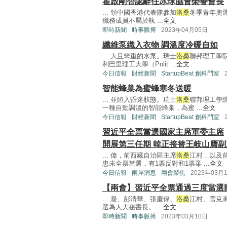
霍啟剛否認辭任冰球協會榮譽會長
... 領中國香港代表隊參加
洛桑
冬季青年奧
職務成員不屬於執 ...
全文
即時新聞
時事脈搏
2023年04月05日
纖維泵織入衣物 調溫度冷暖自如
... 大且笨重的水泵。瑞士
洛桑
聯邦理工學院
利巴里理工大學（Polit ...
全文
今日信報
財經新聞
StartupBeat 創科鬥室
智能蜂巢為蜜蜂寒冬送暖
... 並陷入昏迷狀態。瑞士
洛桑
聯邦理工學
一種自動調溫的智能蜂巢，為蜜 ...
全文
今日信報
財經新聞
StartupBeat 創科鬥室
習近平全票當選國家主席軍委主席
開展第三任期 韓正接替王岐山膺副
... 偉，前西藏自治區主席
洛桑
江村，以及
忠未全票當選，有1票反對和1票棄 ...
全文
今日信報
兩岸消息
兩會聚焦
2023年03月
【兩會】習近平全票通過三度當選
... 凝、彭清華、張慶偉、
洛桑
江村、雪克
選為人大秘書長。 ...
全文
即時新聞
時事脈搏
2023年03月10日