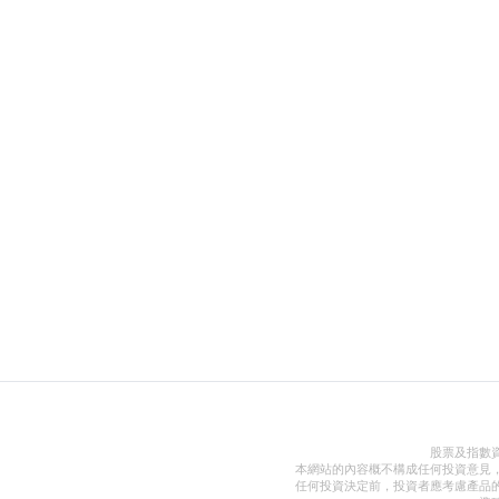
股票及指數
本網站的內容概不構成任何投資意見
任何投資決定前，投資者應考慮產品