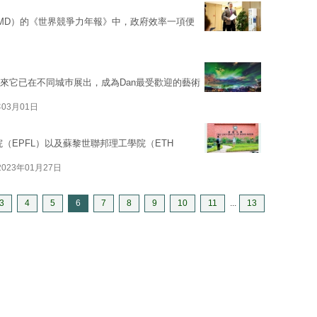
IMD）的《世界競爭力年報》中，政府效率一項便
來它已在不同城巿展出，成為Dan最受歡迎的藝術
年03月01日
（EPFL）以及蘇黎世聯邦理工學院（ETH
2023年01月27日
3
4
5
6
7
8
9
10
11
...
13