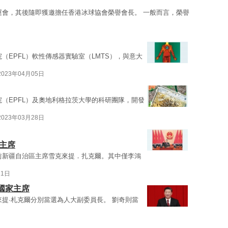
運會，其後隨即獲邀擔任香港冰球協會榮譽會長。 一般而言，榮譽
（EPFL）軟性傳感器實驗室（LMTS），與意大
2023年04月05日
院（EPFL）及奧地利格拉茨大學的科研團隊，開發
2023年03月28日
主席
前新疆自治區主席雪克來提．扎克爾。其中僅李鴻
11日
國家主席
來提·札克爾分別當選為人大副委員長。 劉奇則當