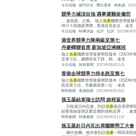
今日信報
副刊文化
嚮往發呆
林創成
202
競爭力減須自強 遇事避難徒傷悲
... 進我退」之慨。 瑞士
洛桑
國際管理發展
球六十四個經濟體，香港排名從去 ...
全文
今日信報
時事評論
社評
社評
2023年06
港世界競爭力降兩級至第七
丹麥蟬聯首席 新加坡亞洲稱冠
瑞士
洛桑
國際管理發展學院發布《2023
至第七位，總體排名下跌，相 ...
全文
今日信報
財經新聞
2023年06月21日
香港全球競爭力排名跌至第七
瑞士
洛桑
國際管理發展學院發布《2023
跌至第七位。丹麥續居第一位 ...
全文
即時新聞
香港財經
2023年06月20日
孫玉菡結束瑞士訪問 啟程返港
... 日抵達日內瓦後，到訪
洛桑
酒店管理學
紹香港旅遊酒店業近期的強勁反彈， ...
全
即時新聞
時事脈搏
2023年06月11日
孫玉菡赴日內瓦出席國際勞工大會
... 織代表團。他亦會到訪
洛桑
一間高等院