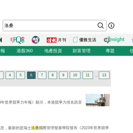
信報
港股360
地產投資
財富管理
專題
3
4
5
6
7
8
9
10
11
...
13
23年世界競爭力年報》顯示，本港競爭力排名跌至
消息，最新的是瑞士
洛桑
國際管理發展學院發布《2023年世界競爭