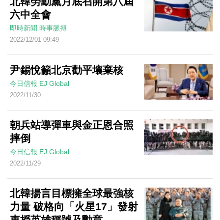
北韓勞動黨月底召開第八屆
六中全會
即時新聞
時事脈搏
2022/12/01 09:49
尹錫悅籲北京勸平壤棄核
今日信報
EJ Global
2022/11/30
朝兵站導彈車與金正恩合照
摔倒
今日信報
EJ Global
2022/11/29
北韓揚言目標擁全球最強核
力量 破格向「火星17」發射
車授英雄稱號及勳章