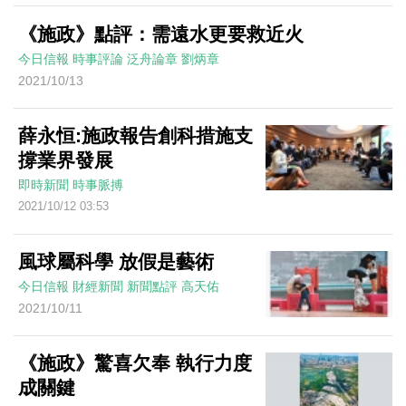
《施政》點評：需遠水更要救近火
今日信報
時事評論
泛舟論章
劉炳章
2021/10/13
薛永恒:施政報告創科措施支
撐業界發展
即時新聞
時事脈搏
2021/10/12 03:53
風球屬科學 放假是藝術
今日信報
財經新聞
新聞點評
高天佑
2021/10/11
《施政》驚喜欠奉 執行力度
成關鍵