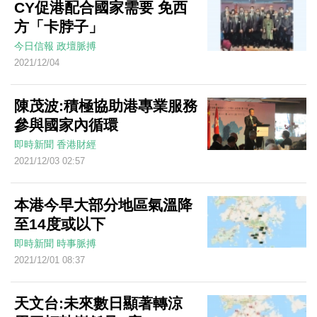
CY促港配合國家需要 免西
方「卡脖子」
今日信報
政壇脈搏
2021/12/04
陳茂波:積極協助港專業服務
參與國家內循環
即時新聞
香港財經
2021/12/03 02:57
本港今早大部分地區氣溫降
至14度或以下
即時新聞
時事脈搏
2021/12/01 08:37
天文台:未來數日顯著轉涼