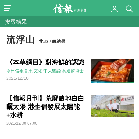
搜尋結果
流浮山
- 共327個結果
《本草綱目》對海鮮的認識
今日信報
副刊文化
中大醫論
莫迪麟博士
2021/12/10
【信報月刊】荒廢農地白白
曬太陽 港企倡發展太陽能
+水耕
2021/12/08 07:00