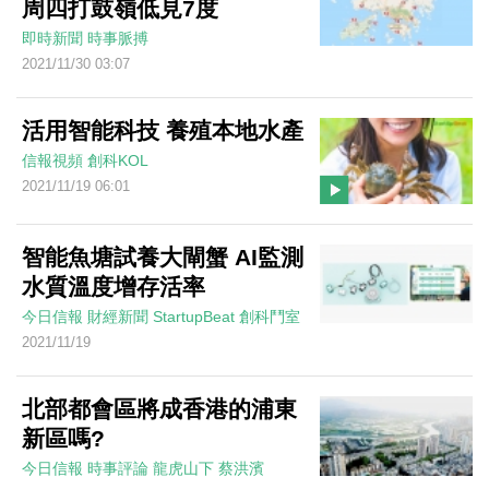
周四打鼓嶺低見7度
即時新聞
時事脈搏
2021/11/30 03:07
活用智能科技 養殖本地水產
信報視頻
創科KOL
2021/11/19 06:01
智能魚塘試養大閘蟹 AI監測
水質溫度增存活率
今日信報
財經新聞
StartupBeat 創科鬥室
2021/11/19
北部都會區將成香港的浦東
新區嗎?
今日信報
時事評論
龍虎山下
蔡洪濱