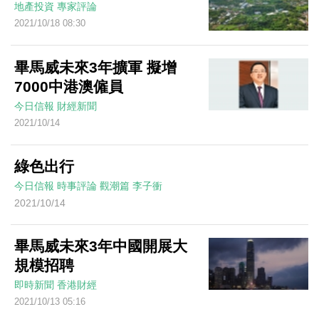
地產投資
專家評論
2021/10/18 08:30
畢馬威未來3年擴軍 擬增
7000中港澳僱員
今日信報
財經新聞
2021/10/14
綠色出行
今日信報
時事評論
觀潮篇
李子衝
2021/10/14
畢馬威未來3年中國開展大
規模招聘
即時新聞
香港財經
2021/10/13 05:16