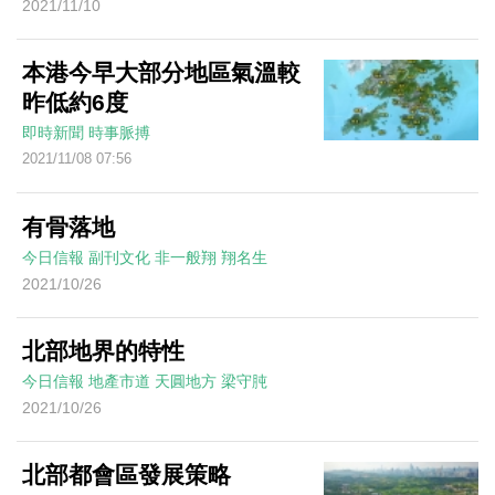
2021/11/10
本港今早大部分地區氣溫較
昨低約6度
即時新聞
時事脈搏
2021/11/08 07:56
有骨落地
今日信報
副刊文化
非一般翔
翔名生
2021/10/26
北部地界的特性
今日信報
地產市道
天圓地方
梁守肫
2021/10/26
北部都會區發展策略