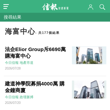
搜尋結果
海富中心
- 共177個結果
法企Elior Group斥6690萬
購海富中心
今日信報
地產市道
2026/07/28
建道神學院募捐4000萬 購
金鐘商廈
今日信報
政壇脈搏
2026/07/20