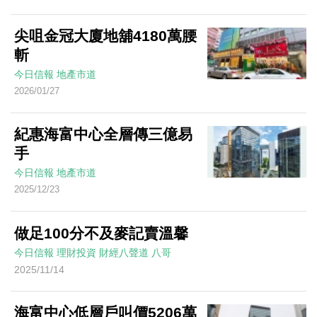
尖咀金冠大廈地舖4180萬腰
斬
今日信報
地產市道
2026/01/27
紀惠海富中心全層傳三億易
手
今日信報
地產市道
2025/12/23
做足100分不及麥記賣溫馨
今日信報
理財投資
財經八聲道
八哥
2025/11/14
海富中心低層戶叫價5206萬