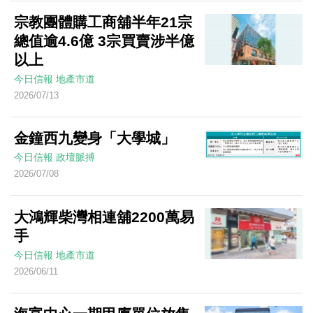
宗教團體購工商舖半年21宗
總值逾4.6億 3宗買賣涉半億
以上
今日信報
地產市道
2026/07/13
金鐘西九變身「大學城」
今日信報
政壇脈搏
2026/07/08
大鴻輝柴灣相連舖2200萬易
手
今日信報
地產市道
2026/06/11