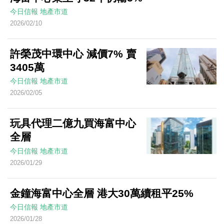
今日信報
地產市道
2026/02/10
許榮茂中環中心 減價7% 賣
3405萬
今日信報
地產市道
2026/02/05
玩具代理二億九買海富中心
全層
今日信報
地產市道
2026/01/29
金鐘海富中心全層 港大30萬續租平25%
今日信報
地產市道
2026/01/28