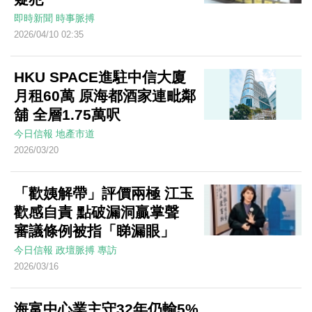
即時新聞
時事脈搏
2026/04/10 02:35
HKU SPACE進駐中信大廈
月租60萬 原海都酒家連毗鄰
舖 全層1.75萬呎
今日信報
地產市道
2026/03/20
「歡姨解帶」評價兩極 江玉
歡感自責 點破漏洞贏掌聲
審議條例被指「睇漏眼」
今日信報
政壇脈搏
專訪
2026/03/16
海富中心業主守32年仍輸5%