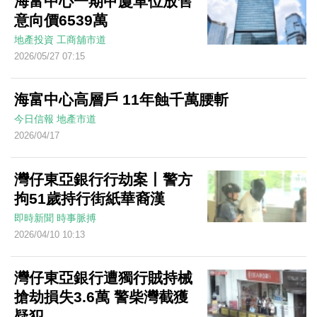
海富中心一期甲廈單位放售
意向價6539萬
地產投資
工商舖市道
2026/05/27 07:15
海富中心高層戶 11年蝕千萬腰斬
今日信報
地產市道
2026/04/17
灣仔東亞銀行行劫案丨警方
拘51歲持行街紙華裔漢
即時新聞
時事脈搏
2026/04/10 10:13
灣仔東亞銀行遭獨行賊持械
搶劫損失3.6萬 警柴灣截獲
疑犯