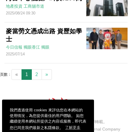
地產投資
工商舖市道
2025/08/24 09:30
麥當勞文憑成出路 資歷如學
士
今日信報
獨眼香江
獨眼
2025/07/14
«
1
2
»
頁數：
我們透過使用 cookies 來評估您在本網站的
使用情況，為您提供最佳的用戶體驗。 如您
繼續使用本網站所提供之內容或服務，即代表
信報財經新聞有限公司版權所有，不得轉載。
您已同意我們最新之私隱條款。
了解更多
Copyright © 2026 Hong Kong Economic Journal Company