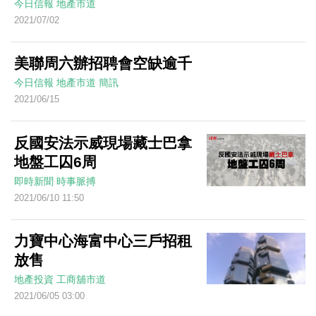
今日信報
地產市道
2021/07/02
美聯周六辦招聘會空缺逾千
今日信報
地產市道
簡訊
2021/06/15
反國安法示威現場藏士巴拿
地盤工囚6周
即時新聞
時事脈搏
2021/06/10 11:50
力寶中心海富中心三戶招租
放售
地產投資
工商舖市道
2021/06/05 03:00