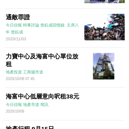
通敵罪證
今日信報
時事評論
曾鈺成回憶錄: 主席八
年
曾鈺成
2020/11/03
力寶中心及海富中心單位放
租
地產投資
工商舖市道
2020/10/08 07:45
海富中心低層意向呎租38元
今日信報
地產市道
簡訊
2020/10/08
地產行程 9月15日