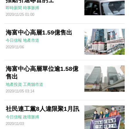
即時新聞
時事脈搏
2020/11/25 01:00
海富中心高層1.59億售出
今日信報
地產市道
2020/11/06
海富中心高層單位逾1.58億
售出
地產投資
工商舖市道
2020/11/05 03:14
社民連工黨8人違限聚1月訊
今日信報
政壇脈搏
2020/11/03