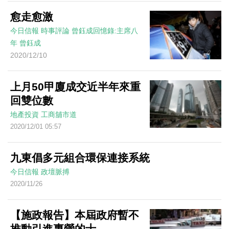
愈走愈激
今日信報
時事評論
曾鈺成回憶錄:主席八
年
曾鈺成
2020/12/10
上月50甲廈成交近半年來重
回雙位數
地產投資
工商舖市道
2020/12/01 05:57
九東倡多元組合環保連接系統
今日信報
政壇脈搏
2020/11/26
【施政報告】本屆政府暫不
推動引進專營的士