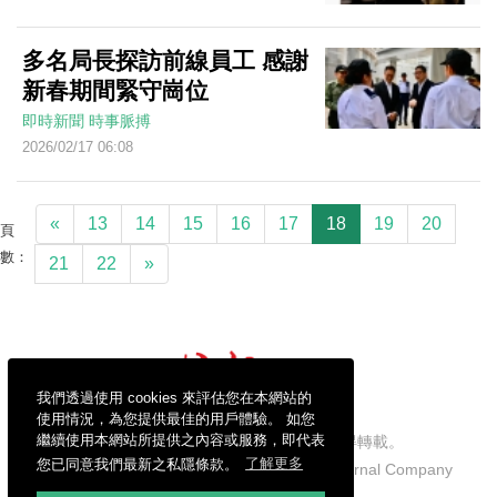
多名局長探訪前線員工 感謝
新春期間緊守崗位
即時新聞
時事脈搏
2026/02/17 06:08
«
13
14
15
16
17
18
19
20
頁
數：
21
22
»
我們透過使用 cookies 來評估您在本網站的
使用情況，為您提供最佳的用戶體驗。 如您
繼續使用本網站所提供之內容或服務，即代表
信報財經新聞有限公司版權所有，不得轉載。
您已同意我們最新之私隱條款。
了解更多
Copyright © 2026 Hong Kong Economic Journal Company