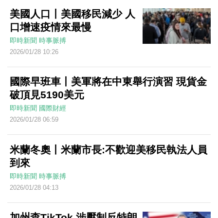
美國人口丨美國移民減少 人
口增速疫情來最慢
即時新聞
時事脈搏
2026/01/28 10:26
國際早班車丨美軍將在中東舉行演習 現貨金
破頂見5190美元
即時新聞
國際財經
2026/01/28 06:59
米蘭冬奧丨米蘭市長:不歡迎美移民執法人員
到來
即時新聞
時事脈搏
2026/01/28 04:13
加州查TikTok 涉壓制反特朗