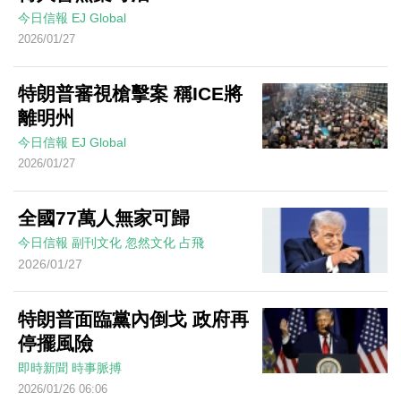
今日信報
EJ Global
2026/01/27
特朗普審視槍擊案 稱ICE將
離明州
今日信報
EJ Global
2026/01/27
全國77萬人無家可歸
今日信報
副刊文化
忽然文化
占飛
2026/01/27
特朗普面臨黨內倒戈 政府再
停擺風險
即時新聞
時事脈搏
2026/01/26 06:06