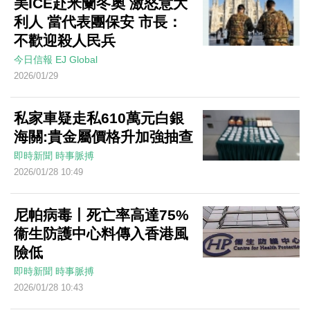
美ICE赴米蘭冬奧 激怒意大
利人 當代表團保安 市長：
不歡迎殺人民兵
今日信報
EJ Global
2026/01/29
私家車疑走私610萬元白銀
海關:貴金屬價格升加強抽查
即時新聞
時事脈搏
2026/01/28 10:49
尼帕病毒丨死亡率高達75%
衞生防護中心料傳入香港風
險低
即時新聞
時事脈搏
2026/01/28 10:43