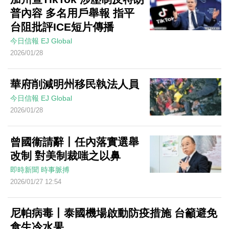
普內容 多名用戶舉報 指平
台阻批評ICE短片傳播
今日信報
EJ Global
2026/01/28
華府削減明州移民執法人員
今日信報
EJ Global
2026/01/28
曾國衞請辭丨任內落實選舉
改制 對美制裁嗤之以鼻
即時新聞
時事脈搏
2026/01/27 12:54
尼帕病毒丨泰國機場啟動防疫措施 台籲避免
食生冷水果