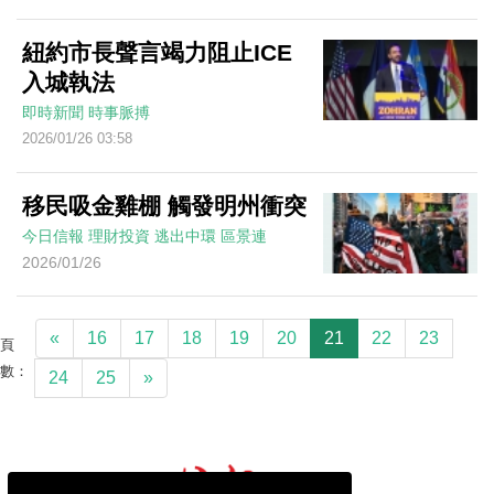
紐約市長聲言竭力阻止ICE
入城執法
即時新聞
時事脈搏
2026/01/26 03:58
移民吸金雞棚 觸發明州衝突
今日信報
理財投資
逃出中環
區景連
2026/01/26
«
16
17
18
19
20
21
22
23
頁
數：
24
25
»