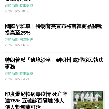
即時新聞
時事脈搏
2026/01/27 10:53
國際早班車丨特朗普突宣布將南韓商品關稅
提高至25%
即時新聞
國際財經
2026/01/27 06:39
特朗普派「邊境沙皇」到明州 處理移民執法
事務
即時新聞
時事脈搏
2026/01/27 04:21
印度爆尼帕病毒疫情 死亡率
達75% 五確診百隔離 涉人
傳人暫無藥可治