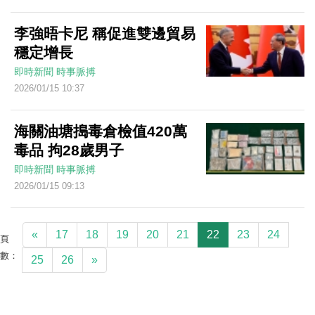
李強晤卡尼 稱促進雙邊貿易
穩定增長
即時新聞
時事脈搏
2026/01/15 10:37
海關油塘搗毒倉檢值420萬
毒品 拘28歲男子
即時新聞
時事脈搏
2026/01/15 09:13
«
17
18
19
20
21
22
23
24
頁
數：
25
26
»