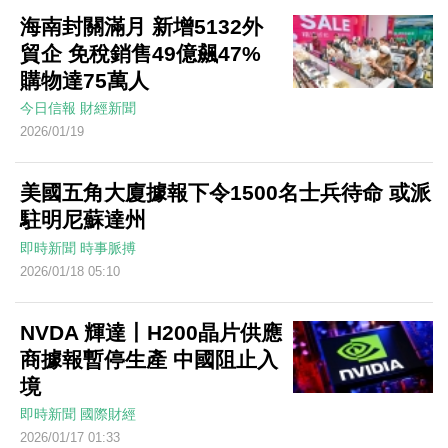
海南封關滿月 新增5132外
貿企 免稅銷售49億飆47%
購物達75萬人
今日信報
財經新聞
2026/01/19
美國五角大廈據報下令1500名士兵待命 或派
駐明尼蘇達州
即時新聞
時事脈搏
2026/01/18 05:10
NVDA 輝達丨H200晶片供應
商據報暫停生產 中國阻止入
境
即時新聞
國際財經
2026/01/17 01:33