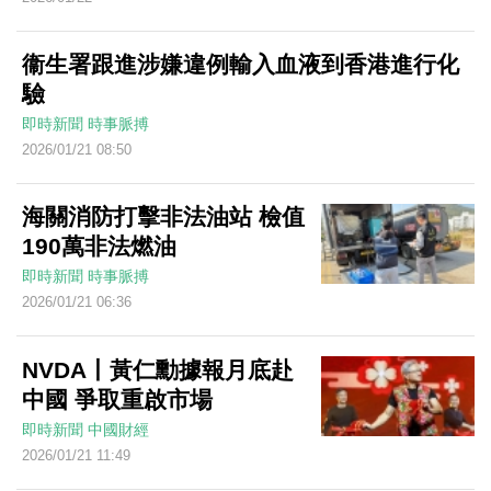
衞生署跟進涉嫌違例輸入血液到香港進行化
驗
即時新聞
時事脈搏
2026/01/21 08:50
海關消防打擊非法油站 檢值
190萬非法燃油
即時新聞
時事脈搏
2026/01/21 06:36
NVDA丨黃仁勳據報月底赴
中國 爭取重啟市場
即時新聞
中國財經
2026/01/21 11:49