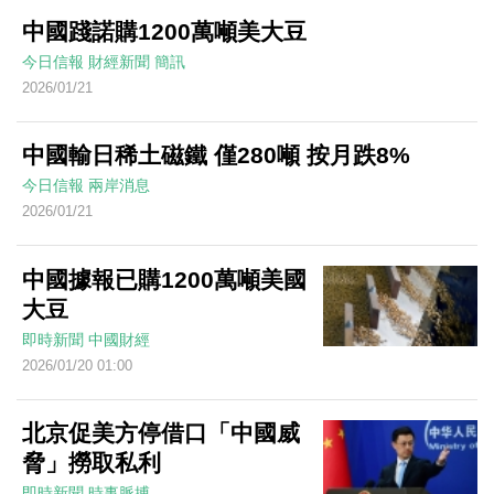
中國踐諾購1200萬噸美大豆
今日信報
財經新聞
簡訊
2026/01/21
中國輸日稀土磁鐵 僅280噸 按月跌8%
今日信報
兩岸消息
2026/01/21
中國據報已購1200萬噸美國
大豆
即時新聞
中國財經
2026/01/20 01:00
北京促美方停借口「中國威
脅」撈取私利
即時新聞
時事脈搏