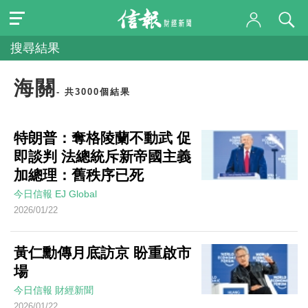
搜尋結果
海關
- 共3000個結果
特朗普：奪格陵蘭不動武 促
即談判 法總統斥新帝國主義
加總理：舊秩序已死
今日信報
EJ Global
2026/01/22
黃仁勳傳月底訪京 盼重啟市
場
今日信報
財經新聞
2026/01/22