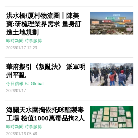
洪水橋/厦村物流圈丨陳美
寶:研梳理業界需求 量身訂
造土地規劃
即時新聞
時事脈搏
2026/01/17 12:23
華府擬引《叛亂法》 派軍明
州平亂
今日信報
EJ Global
2026/01/17
海關天水圍搗依托咪酯製毒
工場 檢值1000萬毒品拘2人
即時新聞
時事脈搏
2026/01/16 05:46