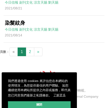
今日信報
副刊文化
涼言天賜
劉天賜
2021/08/21
染髮紋身
今日信報
副刊文化
涼言天賜
劉天賜
2021/08/14
«
1
2
»
頁數：
我們透過使用 cookies 來評估您在本網站的
使用情況，為您提供最佳的用戶體驗。 如您
繼續使用本網站所提供之內容或服務，即代表
信報財經新聞有限公司版權所有，不得轉載。
您已同意我們最新之私隱條款。
了解更多
Copyright © 2026 Hong Kong Economic Journal Company
Limited. All rights reserved.
關閉