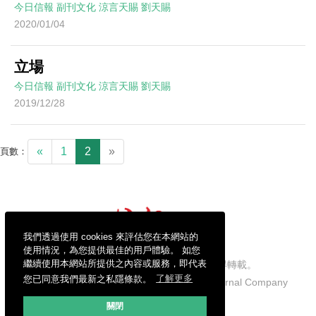
今日信報
副刊文化
涼言天賜
劉天賜
2020/01/04
立場
今日信報
副刊文化
涼言天賜
劉天賜
2019/12/28
«
1
2
»
頁數：
我們透過使用 cookies 來評估您在本網站的
使用情況，為您提供最佳的用戶體驗。 如您
繼續使用本網站所提供之內容或服務，即代表
信報財經新聞有限公司版權所有，不得轉載。
您已同意我們最新之私隱條款。
了解更多
Copyright © 2026 Hong Kong Economic Journal Company
Limited. All rights reserved.
關閉