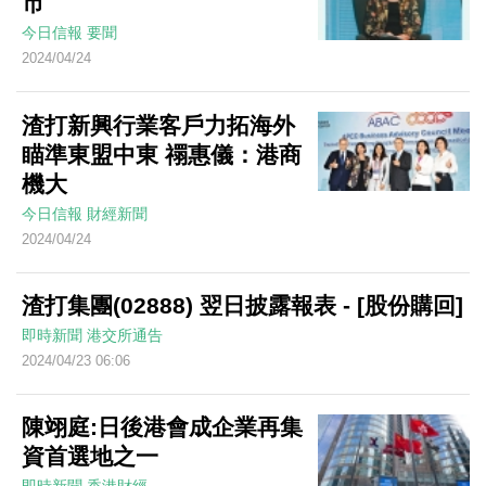
市
今日信報
要聞
2024/04/24
渣打新興行業客戶力拓海外
瞄準東盟中東 禤惠儀：港商
機大
今日信報
財經新聞
2024/04/24
渣打集團(02888) 翌日披露報表 - [股份購回]
即時新聞
港交所通告
2024/04/23 06:06
陳翊庭:日後港會成企業再集
資首選地之一