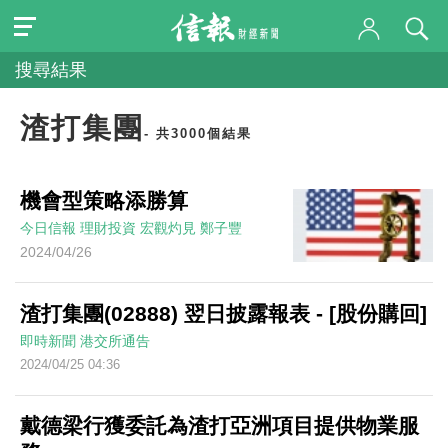
搜尋結果
渣打集團
- 共3000個結果
機會型策略添勝算
今日信報
理財投資
宏觀灼見
鄭子豐
2024/04/26
渣打集團(02888) 翌日披露報表 - [股份購回]
即時新聞
港交所通告
2024/04/25 04:36
戴德梁行獲委託為渣打亞洲項目提供物業服