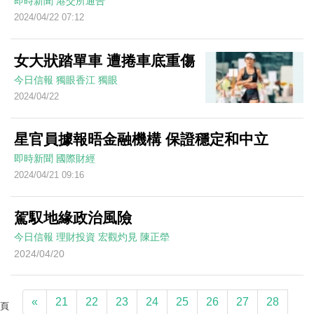
即時新聞
港交所通告
2024/04/22 07:12
女大狀踏單車 遭捲車底重傷
今日信報
獨眼香江
獨眼
2024/04/22
星官員據報晤金融機構 保證穩定和中立
即時新聞
國際財經
2024/04/21 09:16
駕馭地緣政治風險
今日信報
理財投資
宏觀灼見
陳正犖
2024/04/20
«
21
22
23
24
25
26
27
28
頁