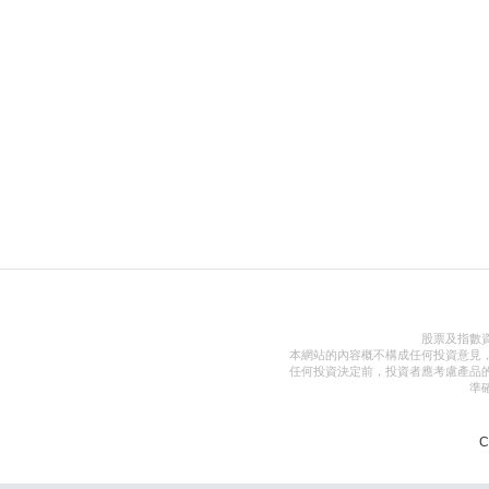
股票及指數
本網站的內容概不構成任何投資意見
任何投資決定前，投資者應考慮產品
準
C