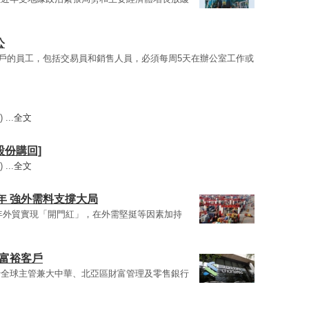
公
客戶的員工，包括交易員和銷售人員，必須每周5天在辦公室工作或
...
全文
[股份購回]
...
全文
年 強外需料支撐大局
今年外貿實現「開門紅」，在外需堅挺等因素加持
國富裕客戶
行全球主管兼大中華、北亞區財富管理及零售銀行