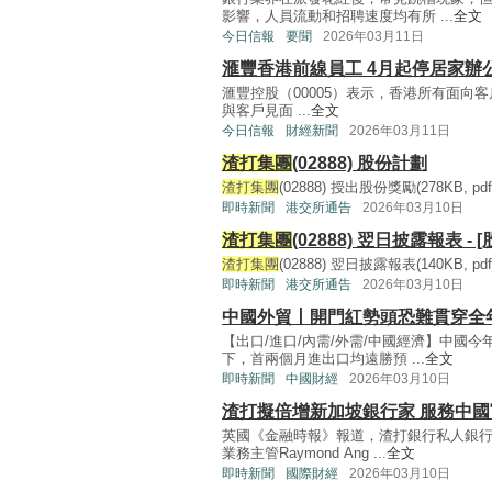
影響，人員流動和招聘速度均有所 ...
全文
今日信報
要聞
2026年03月11日
滙豐香港前線員工 4月起停居家辦
滙豐控股（00005）表示，香港所有面向
與客戶見面 ...
全文
今日信報
財經新聞
2026年03月11日
渣打集團
(02888) 股份計劃
渣打集團
(02888) 授出股份獎勵(278KB, pdf) 
即時新聞
港交所通告
2026年03月10日
渣打集團
(02888) 翌日披露報表 - 
渣打集團
(02888) 翌日披露報表(140KB, pdf) 
即時新聞
港交所通告
2026年03月10日
中國外貿丨開門紅勢頭恐難貫穿全
【出口/進口/內需/外需/中國經濟】中國
下，首兩個月進出口均遠勝預 ...
全文
即時新聞
中國財經
2026年03月10日
渣打擬倍增新加坡銀行家 服務中
英國《金融時報》報道，渣打銀行私人銀
業務主管Raymond Ang ...
全文
即時新聞
國際財經
2026年03月10日