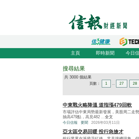
主頁
即時新聞
今日
搜尋結果
共 3000 個結果
頁數：
1
...
27
28
中東戰火略降溫 道指漲479回軟
市場評估中東局勢最新發展，美股周二走勢
抽高479點，高見482 ...
全文
今日信報
要聞
2026年03月11日
亞太區交易回暖 投行急搶才
銀行業界在派發花紅後，常見跳槽現象，