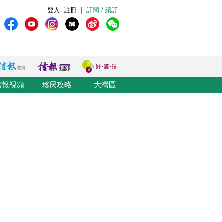
登入
註冊
|
訂閱 / 續訂
信報視頻
移民攻略
大灣區