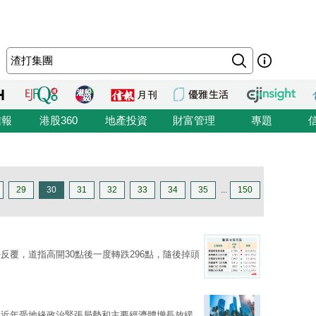
信報
港股360
地產投資
財富管理
專題
29
30
31
32
33
34
35
...
150
反覆，道指高開30點後一度轉跌296點，隨後掉頭
但近年受地緣政治緊張局勢和主要經濟體增長放緩