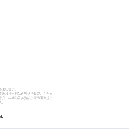
路透社提供。
不應只按本網站內容進行投資。在作出
意見。本網站及其資訊供應商竭力提供
責。
d.