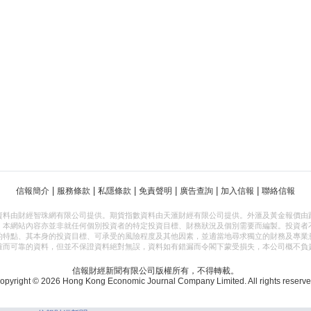
|
|
|
|
|
|
信報簡介
服務條款
私隱條款
免責聲明
廣告查詢
加入信報
聯絡信報
資料由財經智珠網有限公司提供。期貨指數資料由天滙財經有限公司提供。外滙及黃金報價由
，本網站內容亦並非就任何個別投資者的特定投資目標、財務狀況及個別需要而編製。投資者
的特點、其本身的投資目標、可承受的風險程度及其他因素，並適當地尋求獨立的財務及專業
確而可靠的資料，但並不保證資料絕對無誤，資料如有錯漏而令閣下蒙受損失，本公司概不負
信報財經新聞有限公司版權所有，不得轉載。
opyright © 2026 Hong Kong Economic Journal Company Limited. All rights reserve