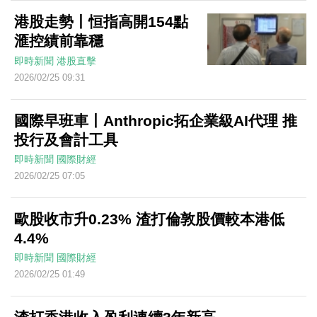
港股走勢丨恒指高開154點
滙控績前靠穩
即時新聞
港股直擊
2026/02/25 09:31
國際早班車丨Anthropic拓企業級AI代理 推
投行及會計工具
即時新聞
國際財經
2026/02/25 07:05
歐股收市升0.23% 渣打倫敦股價較本港低
4.4%
即時新聞
國際財經
2026/02/25 01:49