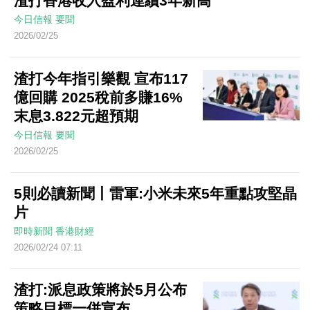
渣打香港收入盈利連續3年新高
今日信報
要聞
2026/02/25
渣打今年指引樂觀 宣布117
億回購 2025稅前多賺16%
末息3.822元超預期
今日信報
要聞
2026/02/25
5則必讀新聞丨雷軍:小米未來5年重點攻堅晶
片
即時新聞
香港財經
2026/02/24 07:11
渣打:派息政策將於5月公布
策略目標一併宣布