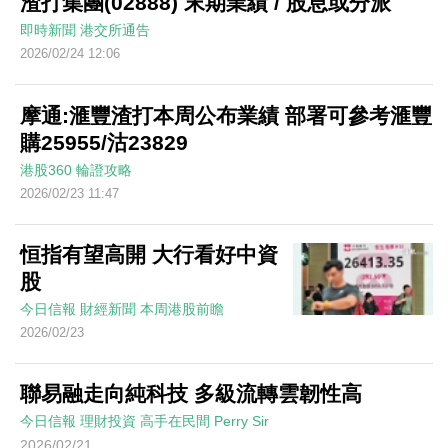
渣打集團(02888) 末期業績 / 股息或分派
即時新聞
港交所通告
2026/02/24 12:06
摩通:滙豐渣打本周公布業績 部署可參考滙豐
購25955/沽23829
港股360
輪證攻略
2026/02/23 11:47
恒指有望高開 大行看好中資
股
今日信報
財經新聞
本周港股前瞻
2026/02/23
聯易融走向純科技 多級流轉雲韌性高
今日信報
理財投資
高手在民間
Perry Sir
2026/02/21