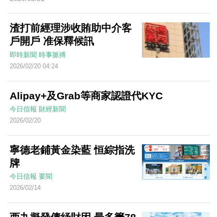
渣打前經理涉收賄助中介客
戶開戶 准保釋候訊
即時新聞
時事脈搏
2026/02/20 04:24
Alipay+及Grab等商家認證代KYC
今日信報
財經新聞
2026/02/20
寧德老鋪黃金染藍 恒綜指洗
牌
今日信報
要聞
2026/02/14