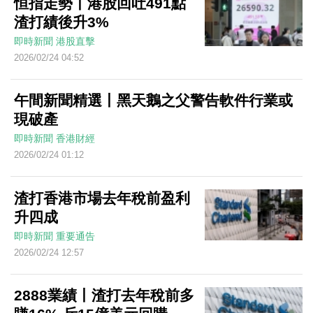
恒指走勢丨港股回吐491點
渣打績後升3%
即時新聞
港股直擊
2026/02/24 04:52
午間新聞精選丨黑天鵝之父警告軟件行業或
現破產
即時新聞
香港財經
2026/02/24 01:12
渣打香港市場去年稅前盈利
升四成
即時新聞
重要通告
2026/02/24 12:57
2888業績丨渣打去年稅前多