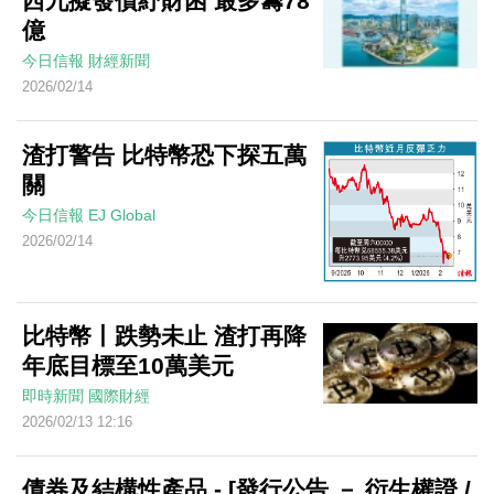
西九擬發債紓財困 最多籌78
億
今日信報
財經新聞
2026/02/14
渣打警告 比特幣恐下探五萬
關
今日信報
EJ Global
2026/02/14
比特幣丨跌勢未止 渣打再降
年底目標至10萬美元
即時新聞
國際財經
2026/02/13 12:16
債券及結構性產品 - [發行公告 － 衍生權證 /