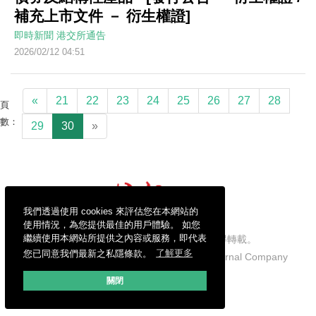
補充上市文件 － 衍生權證]
即時新聞
港交所通告
2026/02/12 04:51
«
21
22
23
24
25
26
27
28
頁
數：
29
30
»
我們透過使用 cookies 來評估您在本網站的
使用情況，為您提供最佳的用戶體驗。 如您
繼續使用本網站所提供之內容或服務，即代表
信報財經新聞有限公司版權所有，不得轉載。
您已同意我們最新之私隱條款。
了解更多
Copyright © 2026 Hong Kong Economic Journal Company
Limited. All rights reserved.
關閉