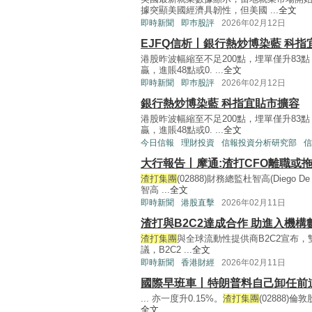
據突顯美國經濟具韌性，但美國 ...
全文
即時新聞
即巿股評
2026年02月12日
EJFQ信析丨銀行熱炒博染藍 科指
港股昨波幅縮至不足200點，埋單僅升83點
贏，進賬48點或0. ...
全文
即時新聞
即巿股評
2026年02月12日
銀行熱炒博染藍 科指宜貼市擴容
港股昨波幅縮至不足200點，埋單僅升83點
贏，進賬48點或0. ...
全文
今日信報
理財投資
信報投資分析研究部
信
大行報告丨摩通:渣打CFO離職或
渣打集團
(02888)財務總監杜智高(Diego
智高 ...
全文
即時新聞
港股直擊
2026年02月11日
渣打與B2C2達成合作 助進入機
渣打集團
與全球流動性提供商B2C2宣布
議，B2C2 ...
全文
即時新聞
香港財經
2026年02月11日
國際早班車丨特朗普料自己卸任前
... 亦一度升0.15%。
渣打集團
(02888)
全文