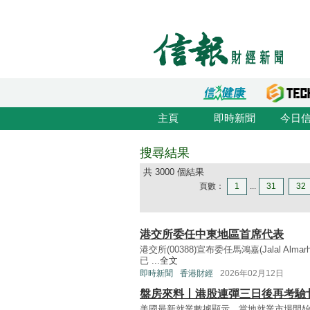
主頁
即時新聞
今日
搜尋結果
共 3000 個結果
頁數：
1
...
31
32
港交所委任中東地區首席代表
港交所(00388)宣布委任馬鴻嘉(Jalal A
已 ...
全文
即時新聞
香港財經
2026年02月12日
盤房來料丨港股連彈三日後再考驗
美國最新就業數據顯示，當地就業市場開始