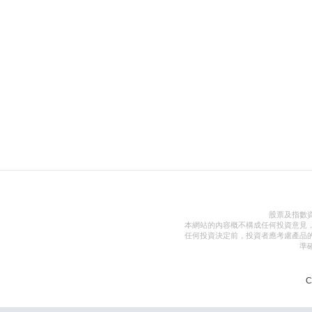
股票及指數
本網站的內容概不構成任何投資意見
任何投資決定前，投資者應考慮產品
準
C