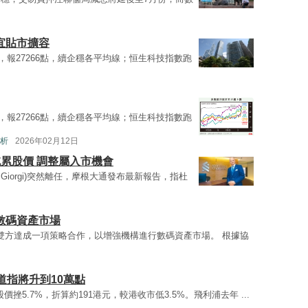
宜貼市擴容
，報27266點，續企穩各平均線；恒生科技指數跑
，報27266點，續企穩各平均線；恒生科技指數跑
析
2026年02月12日
拖累股價 調整屬入市機會
 De Giorgi)突然離任，摩根大通發布最新報告，指杜
構數碼資產市場
，雙方達成一項策略合作，以增強機構進行數碼資產市場。 根據協
道指將升到10萬點
倫敦股價挫5.7%，折算約191港元，較港收市低3.5%。飛利浦去年 ...