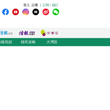
登入
註冊
|
訂閱 / 續訂
信報視頻
移民攻略
大灣區