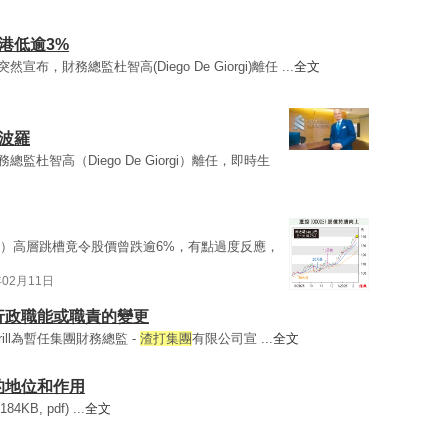
港低逾3%
突然宣布，財務總監杜智高(Diego De Giorgi)離任 ...
全文
波羅
監杜智高（Diego De Giorgi）離任，即時生
88）高層跳槽竟令股價曾跌逾6%，有點過度反應，
年02月11日
重要行政職能或職責的變更
Burrill為暫任集團財務總監 -
渣打集團
有限公司宣 ...
全文
們的地位和作用
B, pdf) ...
全文