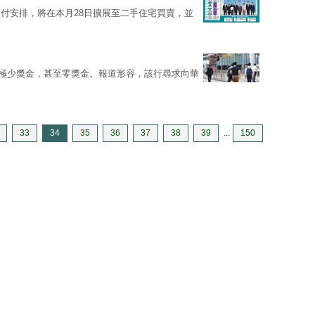
付安排，將在本月28日擴展至二手住宅買賣，並
發放極少獎金，甚至零獎金。報道形容，該行尋求向華
33
34
35
36
37
38
39
...
150