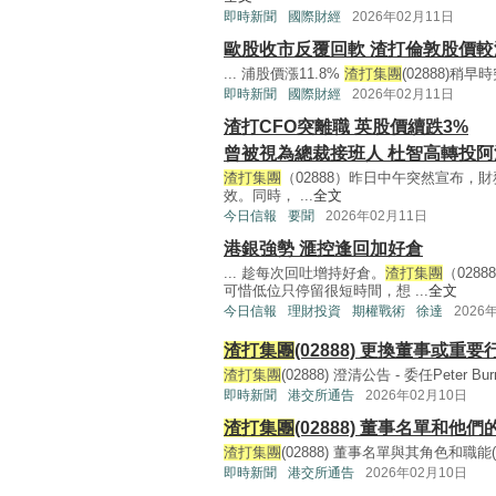
即時新聞
國際財經
2026年02月11日
歐股收市反覆回軟 渣打倫敦股價較
... 浦股價漲11.8%
渣打集團
(02888)稍早時
即時新聞
國際財經
2026年02月11日
渣打CFO突離職 英股價續跌3%
曾被視為總裁接班人 杜智高轉投阿
渣打集團
（02888）昨日中午突然宣布，財務總
效。同時， ...
全文
今日信報
要聞
2026年02月11日
港銀強勢 滙控逢回加好倉
... 趁每次回吐增持好倉。
渣打集團
（028
可惜低位只停留很短時間，想 ...
全文
今日信報
理財投資
期權戰術
徐達
2026
渣打集團
(02888) 更換董事或
渣打集團
(02888) 澄清公告 - 委任Peter 
即時新聞
港交所通告
2026年02月10日
渣打集團
(02888) 董事名單和他
渣打集團
(02888) 董事名單與其角色和職能(184K
即時新聞
港交所通告
2026年02月10日