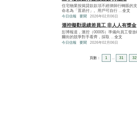
住宅物業按揭貸款款項不經律師行轉賬的支
命名為「置易付」。用戶可自行 ...
全文
今日信報
要聞
2026年02月06日
滙控擬勸退績差員工 非人人有獎金
彭博報道，滙控（00005）準備向員工
爾街的競爭對手看齊，採取 ...
全文
今日信報
要聞
2026年02月06日
頁數：
1
...
31
32