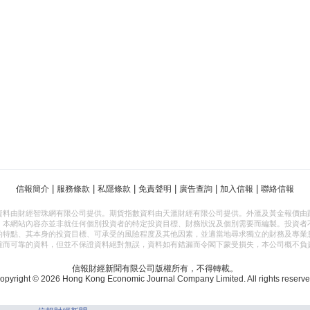
|
|
|
|
|
|
信報簡介
服務條款
私隱條款
免責聲明
廣告查詢
加入信報
聯絡信報
資料由財經智珠網有限公司提供。期貨指數資料由天滙財經有限公司提供。外滙及黃金報價由
，本網站內容亦並非就任何個別投資者的特定投資目標、財務狀況及個別需要而編製。投資者
的特點、其本身的投資目標、可承受的風險程度及其他因素，並適當地尋求獨立的財務及專業
確而可靠的資料，但並不保證資料絕對無誤，資料如有錯漏而令閣下蒙受損失，本公司概不負
信報財經新聞有限公司版權所有，不得轉載。
opyright © 2026 Hong Kong Economic Journal Company Limited. All rights reserve