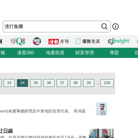
信報
港股360
地產投資
財富管理
專題
33
34
35
36
37
38
39
...
150
lmarhoon)為董事總經理及中東地區首席代表。 馬鴻嘉
廿日線
穩，交易員押注聯儲局減息將延後至7月份；而數