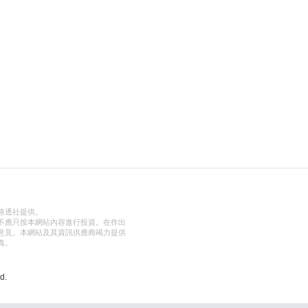
路透社提供。
不應只按本網站內容進行投資。在作出
意見。本網站及其資訊供應商竭力提供
責。
d.