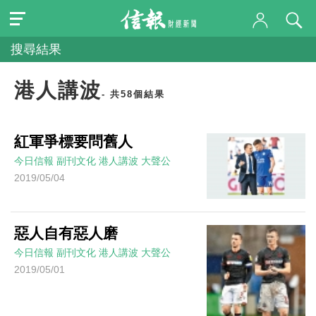
搜尋結果
港人講波
- 共58個結果
紅軍爭標要問舊人
今日信報
副刊文化
港人講波
大聲公
2019/05/04
惡人自有惡人磨
今日信報
副刊文化
港人講波
大聲公
2019/05/01