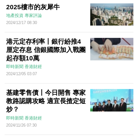
2025樓市的灰犀牛
地產投資
專家評論
2024/12/17 08:30
港元定存利率丨銀行紛推4
厘定存息 信銀國際加入戰團
起存額10萬
即時新聞
香港財經
2024/12/05 03:07
基建零售債丨今日開售 專家
教路認購攻略 適宜長揸定短
炒？
即時新聞
香港財經
2024/11/26 07:30