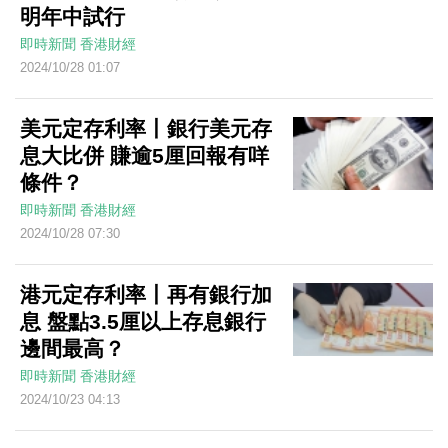
明年中試行
即時新聞
香港財經
2024/10/28 01:07
美元定存利率丨銀行美元存
息大比併 賺逾5厘回報有咩
條件？
即時新聞
香港財經
2024/10/28 07:30
港元定存利率丨再有銀行加
息 盤點3.5厘以上存息銀行
邊間最高？
即時新聞
香港財經
2024/10/23 04:13