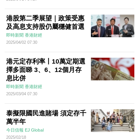
港股第二季展望｜政策受惠
及高息支持股仍屬穩健首選
即時新聞
香港財經
2025/04/02 07:30
港元定存利率丨10萬定期選
擇多面睇 3、6、12個月存
息比併
即時新聞
香港財經
2025/03/04 07:30
泰擬限國民進賭場 須定存千
萬半年
今日信報
EJ Global
2025/02/18