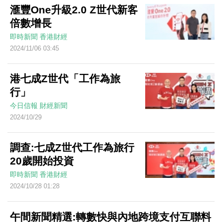
滙豐One升級2.0 Z世代新客
倍數增長
即時新聞
香港財經
2024/11/06 03:45
港七成Z世代「工作為旅
行」
今日信報
財經新聞
2024/10/29
調查:七成Z世代工作為旅行
20歲開始投資
即時新聞
香港財經
2024/10/28 01:28
午間新聞精選:轉數快與內地跨境支付互聯料