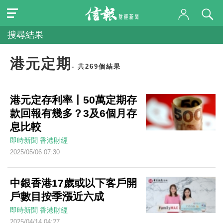
搜尋結果
港元定期
- 共269個結果
港元定存利率丨50萬定期存
款回報有幾多？3及6個月存
息比較
即時新聞
香港財經
2025/05/06 07:30
中銀香港17歲或以下客戶開
戶數目按季漲近六成
即時新聞
香港財經
2025/04/14 04:27