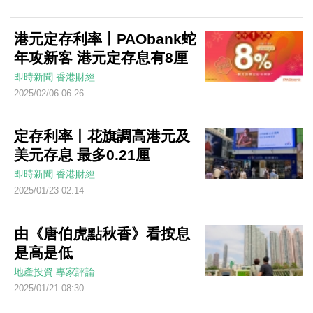
港元定存利率丨PAObank蛇
年攻新客 港元定存息有8厘
即時新聞
香港財經
2025/02/06 06:26
定存利率丨花旗調高港元及
美元存息 最多0.21厘
即時新聞
香港財經
2025/01/23 02:14
由《唐伯虎點秋香》看按息
是高是低
地產投資
專家評論
2025/01/21 08:30