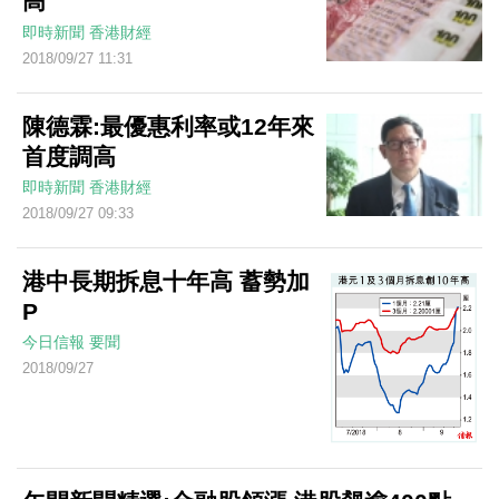
高
即時新聞
香港財經
2018/09/27 11:31
陳德霖:最優惠利率或12年來
首度調高
即時新聞
香港財經
2018/09/27 09:33
港中長期拆息十年高 蓄勢加
P
今日信報
要聞
2018/09/27