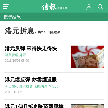
搜尋結果
港元拆息
- 共2768個結果
港元反彈 來得快走得快
財富管理
外匯
2018/10/03 05:00
港元縱反彈 亦雲煙過眼
今日信報
理財投資
宏觀灼見
李若凡
2018/10/03
港元1個月拆息降至兩厘樓