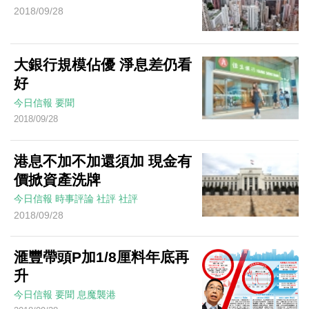
2018/09/28
大銀行規模佔優 淨息差仍看
好
今日信報
要聞
2018/09/28
港息不加不加還須加 現金有
價掀資產洗牌
今日信報
時事評論
社評
社評
2018/09/28
滙豐帶頭P加1/8厘料年底再
升
今日信報
要聞
息魔襲港