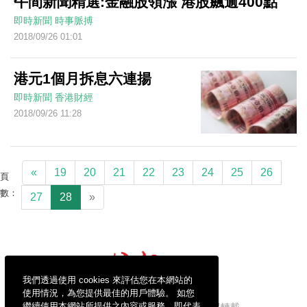
午間新聞精選:金融股領漲 港股飆逾400點
即時新聞
時事脈搏
2018/09/26 01:01
港元1個月拆息六連揚
即時新聞
香港財經
2018/09/26 11:28
«
19
20
21
22
23
24
25
26
頁
數：
27
28
»
我們透過使用 cookies 來評估您在本網站的
使用情況，為您提供最佳的用戶體驗。 如您
繼續使用本網站所提供之內容或服務，即代表