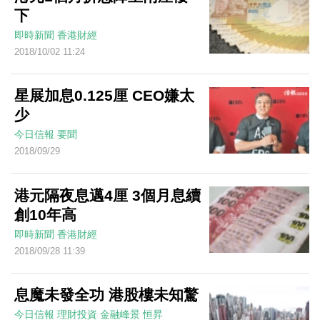
下
即時新聞
香港財經
2018/10/02 11:24
星展加息0.125厘 CEO嫌太
少
今日信報
要聞
2018/09/29
港元隔夜息邁4厘 3個月息續
創10年高
即時新聞
香港財經
2018/09/28 11:39
息魔未發全功 港股樓未知驚
今日信報
理財投資
金融峰景
恒昇